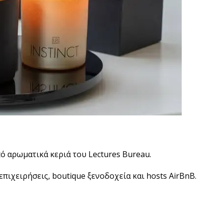
πό αρωματικά κεριά του Lectures Bureau.
πιχειρήσεις, boutique ξενοδοχεία και hosts AirBnB.