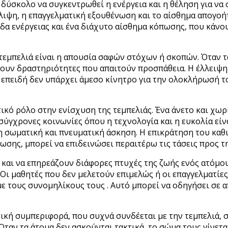
 δύσκολο να συγκεντρωθεί η ενέργεια και η θέληση για να
ιψη, η επαγγελματική εξουθένωση και το αίσθημα απογοήτε
 ενέργειας και ένα διάχυτο αίσθημα κόπωσης, που κάνουν
τεμπελιά είναι η απουσία σαφών στόχων ή σκοπών. Όταν 
σουν δραστηριότητες που απαιτούν προσπάθεια. Η έλλειψ
επειδή δεν υπάρχει άμεσο κίνητρο για την ολοκλήρωσή το
ικό ρόλο στην ενίσχυση της τεμπελιάς. Ένα άνετο και χωρ
 σύγχρονες κοινωνίες όπου η τεχνολογία και η ευκολία είν
η σωματική και πνευματική άσκηση. Η επικράτηση του καθ
σης, μπορεί να επιδεινώσει περαιτέρω τις τάσεις προς τη
ς και να επηρεάζουν διάφορες πτυχές της ζωής ενός ατόμο
Οι μαθητές που δεν μελετούν επιμελώς ή οι επαγγελματίες
ε τους συνομηλίκους τους . Αυτό μπορεί να οδηγήσει σε 
τική συμπεριφορά, που συχνά συνδέεται με την τεμπελιά, 
Όταν τα άτομα δεν ασκούνται τακτικά, το σώμα τους γίνετα