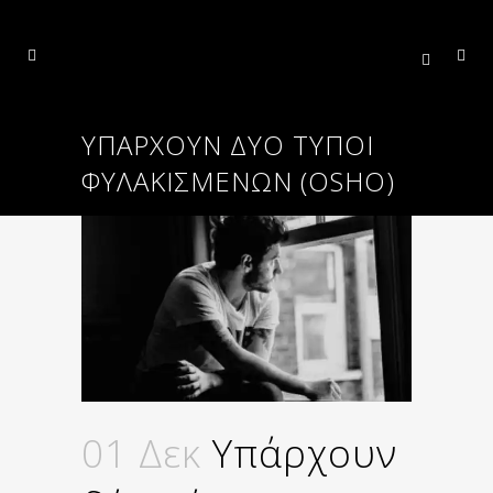
ΥΠΆΡΧΟΥΝ ΔΎΟ ΤΎΠΟΙ
ΦΥΛΑΚΙΣΜΈΝΩΝ (OSHO)
01 Δεκ
Υπάρχουν