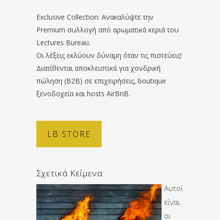
Exclusive Collection: Ανακαλύψτε την
Premium συλλογή από αρωματικά κεριά του
Lectures Bureau.
Οι λέξεις εκλύουν δύναμη όταν τις πιστεύεις!
Διατίθενται αποκλειστικά για χονδρική
πώληση (B2B) σε επιχειρήσεις, boutique
ξενοδοχεία και hosts AirBnB.
LB STORE
Σχετικά Κείμενα
Αυτοί
είναι
οι