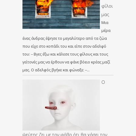
φίλοι
μας
Μια
μέρα
ένας άνδρας έψησε το μεγαλύτερο από τα ζώα
που είχε στο κοπάδι του και είπε στον αδελφό
του: – Βγες έξω και κάλεσε τους φίλους και τους
γείτονές μας να έρθουν να φάνε βόειο κρέας μαζί
μας. Ο αδελφός βγήκε και φώναξε: –…
Ο
ψεύτης ζει με τον φόβο ότι θα χάσει τον