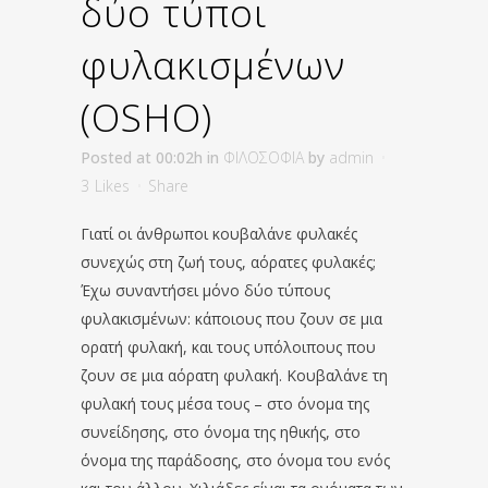
δύο τύποι
φυλακισμένων
(OSHO)
Posted at 00:02h
in
ΦΙΛΟΣΟΦΙΑ
by
admin
3
Likes
Share
Γιατί οι άνθρωποι κουβαλάνε φυλακές
συνεχώς στη ζωή τους, αόρατες φυλακές;
Έχω συναντήσει μόνο δύο τύπους
φυλακισμένων: κάποιους που ζουν σε μια
ορατή φυλακή, και τους υπόλοιπους που
ζουν σε μια αόρατη φυλακή. Κουβαλάνε τη
φυλακή τους μέσα τους – στο όνομα της
συνείδησης, στο όνομα της ηθικής, στο
όνομα της παράδοσης, στο όνομα του ενός