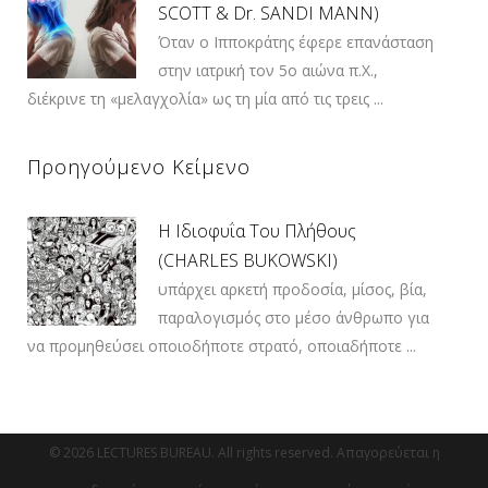
SCOTT & Dr. SANDI MANN)
Όταν ο Ιπποκράτης έφερε επανάσταση
στην ιατρική τον 5ο αιώνα π.Χ.,
διέκρινε τη «μελαγχολία» ως τη μία από τις τρεις ...
Προηγούμενο Κείμενο
Η Ιδιοφυΐα Του Πλήθους
(CHARLES BUKOWSKI)
υπάρχει αρκετή προδοσία, μίσος, βία,
παραλογισμός στο μέσο άνθρωπο για
να προμηθεύσει οποιοδήποτε στρατό, οποιαδήποτε ...
© 2026 LECTURES BUREAU. All rights reserved. Απαγορεύεται η