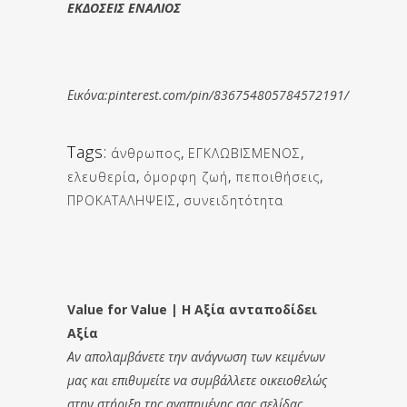
ΕΚΔΟΣΕΙΣ ΕΝΑΛΙΟΣ
Εικόνα:pinterest.com/pin/836754805784572191/
Tags:
άνθρωπος
,
ΕΓΚΛΩΒΙΣΜΕΝΟΣ
,
ελευθερία
,
όμορφη ζωή
,
πεποιθήσεις
,
ΠΡΟΚΑΤΑΛΗΨΕΙΣ
,
συνειδητότητα
Value for Value | Η Αξία ανταποδίδει
Αξία
Αν απολαμβάνετε την ανάγνωση των κειμένων
μας και επιθυμείτε να συμβάλλετε οικειοθελώς
στην στήριξη της αγαπημένης σας σελίδας,