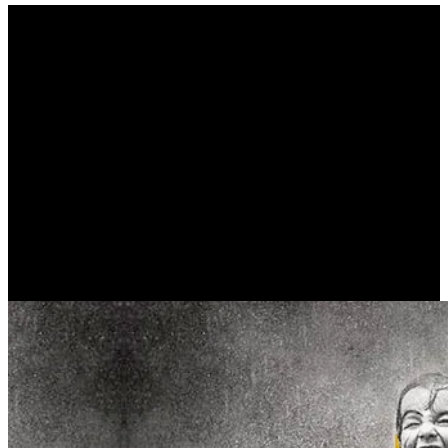
Το θαύμα της ζωής
(FERNANDO PESSOA)