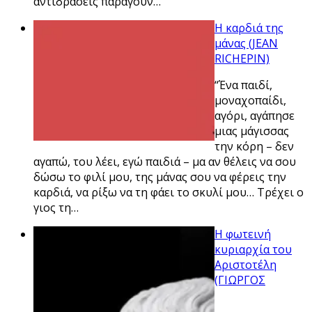
αντιδράσεις παράγουν…
Η καρδιά της
μάνας (JEAN
RICHEPIN)
“Ένα παιδί,
μοναχοπαίδι,
αγόρι, αγάπησε
μιας μάγισσας
την κόρη – δεν
αγαπώ, του λέει, εγώ παιδιά – μα αν θέλεις να σου
δώσω το φιλί μου, της μάνας σου να φέρεις την
καρδιά, να ρίξω να τη φάει το σκυλί μου… Τρέχει ο
γιος τη…
Η φωτεινή
κυριαρχία του
Αριστοτέλη
(ΓΙΩΡΓΟΣ