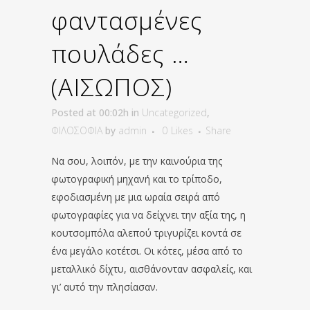
φαντασμένες
πουλάδες …
(ΑΙΣΩΠΟΣ)
Posted at 00:02h
in
Uncategorized
,
ΦΙΛΟΣΟΦΙΑ
by
admin
0
Likes
Share
Να σου, λοιπόν, με την καινούρια της
φωτογραφική μηχανή και το τρίποδο,
εφοδιασμένη με μια ωραία σειρά από
φωτογραφίες για να δείχνει την αξία της, η
κουτσομπόλα αλεπού τριγυρίζει κοντά σε
ένα μεγάλο κοτέτσι. Οι κότες, μέσα από το
μεταλλικό δίχτυ, αισθάνονταν ασφαλείς, και
γι’ αυτό την πλησίασαν.