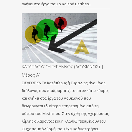
ανήκει στα έργα που ο Roland Barthes…
ΚΑΤΑΠΛΟΥΣ Ἤ ΤΥΡΑΝΝΟΣ (ΛΟΥΚΙΑΝΟΣ) |
Μέρος Α’
ΕΙΣΑΓΩΓΙΚΑ Το Κατάπλους ἢ Τύραννος είναι ένας
διάλογος που διαδραματίζεται στον κάτω κόσμο,
και ανήκει στα έργα του Λουκιανού που
θεωρούνται ιδιαίτερα επηρεασμένα από τη
σάτιρα του Μενίππου. Στην όχθη της Αχερουσίας
λίμνης ο Χάροντας και η Κλωθώ περιμένουν τον
ψυχοπομπόν Ερμή, που έχει καθυστερήσει…