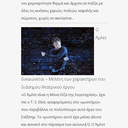
τον χειροκρότησε θερμά και άρχισε να παίζει με
όλες τις κινήσεις χεριών, ποδιών, κεφαλής και
σώματος, χωρίς να ακούγεται…
Ο
Άμλετ
δικαιώνεται – Μελέτη των χαρακτήρων του
διάσημου θεατρικού έργου
«Ο Άμλετ είναι η Μόνα Λίζα της λογοτεχνίας», έχει
πει ο T. S. Eliot, αναφερόμενος στο «μυστήριο»
που περιβάλλει το πολύπλευρο αυτό έργο του
Σαίξπηρ. Το «μυστήριο» αυτό έχει μείνει άλυτο
και ανοικτό στο πέρασμα των αιώνων[1]. Ο Άμλετ