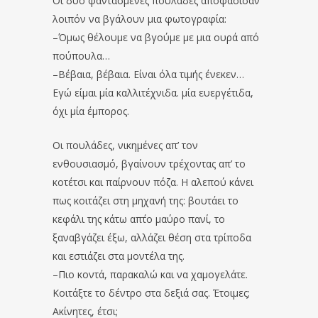
Οι δύο φαντασμένες πουλάδες αποφάσισαν
λοιπόν να βγάλουν μια φωτογραφία:
–Όμως θέλουμε να βγούμε με μια ουρά από
πούπουλα…
–Βέβαια, βέβαια. Είναι όλα τιμής ένεκεν…
Εγώ είμαι μία καλλιτέχνιδα. μία ευεργέτιδα,
όχι μία έμπορος.
Οι πουλάδες, νικημένες απ’ τον
ενθουσιασμό, βγαίνουν τρέχοντας απ’ το
κοτέτσι και παίρνουν πόζα. Η αλεπού κάνει
πως κοιτάζει στη μηχανή της: βουτάει το
κεφάλι της κάτω απ΄το μαύρο πανί, το
ξαναβγάζει έξω, αλλάζει θέση στα τρίποδα
και εστιάζει στα μοντέλα της.
–Πιο κοντά, παρακαλώ και να χαμογελάτε.
Κοιτάξτε το δέντρο στα δεξιά σας. Έτοιμες;
Ακίνητες, έτσι;