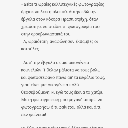
–Δείτε τι ωραίες καλλιτεχνικές φωτογραφίες!
άρχισε να λέει η αλεπού. Αυτήν εδώ την
έβγαλα στον κόκορα Πρασινοτρίχη, όταν
χρειάστηκε να στείλει τη φωτογραφία του
στην αρραβωνιαστικιά του.
–Α, ωραιότατη! αναφώνησαν έκθαμβες οι
κοτούλες.
–Αυτή την έβγαλα σε μια οικογένεια
κουνελιών. Ήθελαν μάλιστα να τους βάλω
και φωτοστέφανο πάνω απ’ τα κεφάλια τους,
γιατί είναι μια οικογένεια πολύ
θεοσεβούμενη: κι εγώ τους έκανα το χατίρι.
Με τη φωτογραφική μου μηχανή μπορώ να
φωτογραφήσω ό,τι φαίνεται, αλλά και ό,τι
δεν φαίνεται!