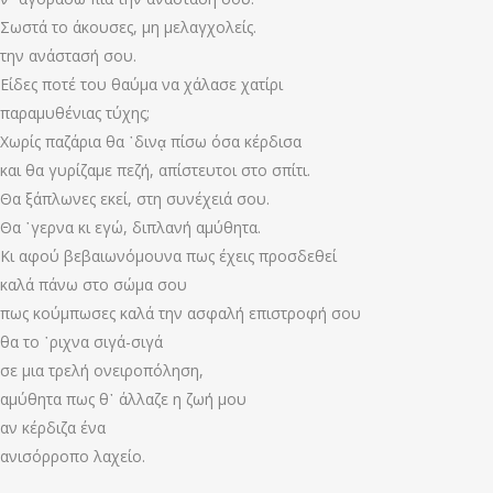
Σωστά το άκουσες, μη μελαγχολείς.
την ανάστασή σου.
Είδες ποτέ του θαύμα να χάλασε χατίρι
παραμυθένιας τύχης;
Χωρίς παζάρια θα ῾δινᾳ πίσω όσα κέρδισα
και θα γυρίζαμε πεζή, απίστευτοι στο σπίτι.
Θα ξάπλωνες εκεί, στη συνέχειά σου.
Θα ῾γερνα κι εγώ, διπλανή αμύθητα.
Κι αφού βεβαιωνόμουνα πως έχεις προσδεθεί
καλά πάνω στο σώμα σου
πως κούμπωσες καλά την ασφαλή επιστροφή σου
θα το ῾ριχνα σιγά-σιγά
σε μια τρελή ονειροπόληση,
αμύθητα πως θ᾿ άλλαζε η ζωή μου
αν κέρδιζα ένα
ανισόρροπο λαχείο.