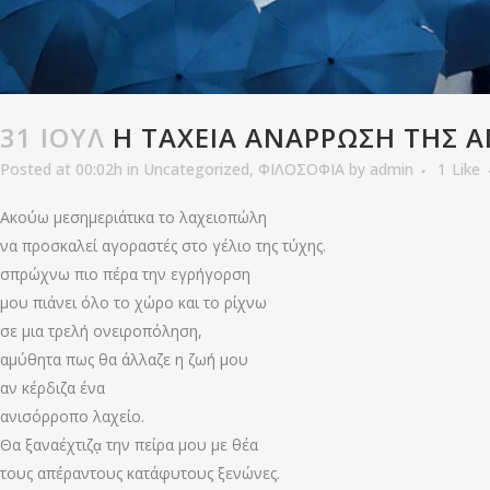
31 ΙΟΎΛ
Η ΤΑΧΕΙΑ ΑΝΑΡΡΩΣΗ ΤΗΣ Α
Posted at 00:02h
in
Uncategorized
,
ΦΙΛΟΣΟΦΙΑ
by
admin
1
Like
Ακούω μεσημεριάτικα το λαχειοπώλη
να προσκαλεί αγοραστές στο γέλιο της τύχης.
σπρώχνω πιο πέρα την εγρήγορση
μου πιάνει όλο το χώρο και το ρίχνω
σε μια τρελή ονειροπόληση,
αμύθητα πως θα άλλαζε η ζωή μου
αν κέρδιζα ένα
ανισόρροπο λαχείο.
Θα ξαναέχτιζᾳ την πείρα μου με θέα
τους απέραντους κατάφυτους ξενώνες.