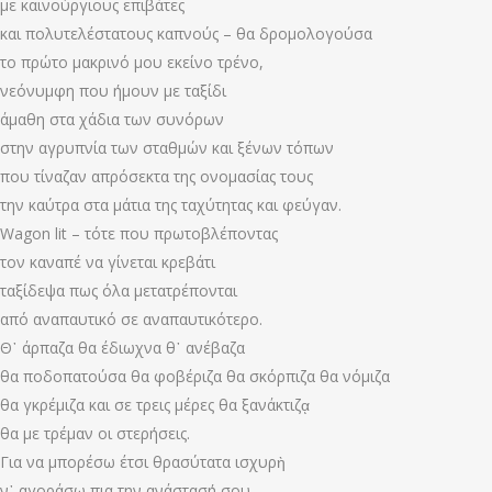
με καινούργιους επιβάτες
και πολυτελέστατους καπνούς – θα δρομολογούσα
το πρώτο μακρινό μου εκείνο τρένο,
νεόνυμφη που ήμουν με ταξίδι
άμαθη στα χάδια των συνόρων
στην αγρυπνία των σταθμών και ξένων τόπων
που τίναζαν απρόσεκτα της ονομασίας τους
την καύτρα στα μάτια της ταχύτητας και φεύγαν.
Wagon lit – τότε που πρωτοβλέποντας
τον καναπέ να γίνεται κρεβάτι
ταξίδεψα πως όλα μετατρέπονται
από αναπαυτικό σε αναπαυτικότερο.
Θ᾿ άρπαζα θα έδιωχνα θ᾿ ανέβαζα
θα ποδοπατούσα θα φοβέριζα θα σκόρπιζα θα νόμιζα
θα γκρέμιζα και σε τρεις μέρες θα ξανάκτιζᾳ
θα με τρέμαν οι στερήσεις.
Για να μπορέσω έτσι θρασύτατα ισχυρὴ
ν᾿ αγοράσω πια την ανάστασή σου.