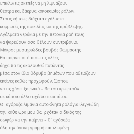
Επικλινείς σκεπές να μη λιμνάζουν
θέατρα και δάκρυα κακοκαιρίες ρόλων.
Στους κήπους διάχυτα αγάλματα
κομμωτές της ποικιλίας και της πρόβλεψης.
Αγάλματα νεράκια με την πετονιά ροή τους
να ψαρεύουν όσο θέλουν συντριβάνια.
Μάκρος μυστηριώδες βουβός θαυμαστής
θα παίρνει από πίσω τις αλέες
άηχα θα τις ακολουθεί πατώντας
μέσα στον ίδιο θόρυβο βημάτων που αδειάζουν
εκείνες καθώς προχωρούν. Ώσπου
να τις χάσει ξαφνικά – θα του κρυφτούν
σε κάποιο άλλο σχέδιο περιπάτου.
Θ᾿ αγόραζα λιμάνια αυτοκίνητα ρολόγια ιλιγγιώδη
την κάθε ώρα μου θα ῾ρχόταν ο δικός της
σωφέρ να την παίρνει – θ᾿ αγόραζα
όλη την άγονη γραμμή επιπλωμένη