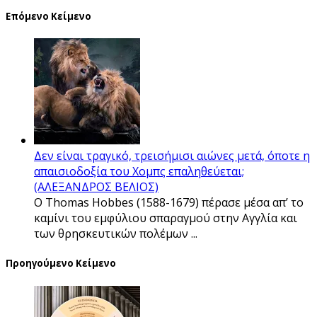
Επόμενο Κείμενο
Δεν είναι τραγικό, τρεισήμισι αιώνες μετά, όποτε η
απαισιοδοξία του Χομπς επαληθεύεται;
(ΑΛΕΞΑΝΔΡΟΣ ΒΕΛΙΟΣ)
Ο Thomas Hobbes (1588-1679) πέρασε μέσα απ’ το
καμίνι του εμφύλιου σπαραγμού στην Αγγλία και
των θρησκευτικών πολέμων ...
Προηγούμενο Κείμενο