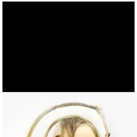
Η μυστηριώδης σχέση που
υπάρχει μεταξύ της
σκέψης ενός ανθρώπου
και αυτού που του
συμβαίνει. (ELIO D’ ANNA)