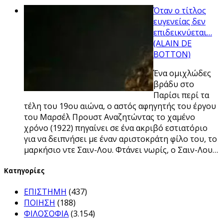
Όταν ο τίτλος
ευγενείας δεν
επιδεικνύεται…
(ALAIN DE
BOTTON)
Ένα ομιχλώδες
βράδυ στο
Παρίσι περί τα
τέλη του 19ου αιώνα, ο αστός αφηγητής του έργου
του Μαρσέλ Προυστ Αναζητώντας το χαμένο
χρόνο (1922) πηγαίνει σε ένα ακριβό εστιατόριο
για να δειπνήσει με έναν αριστοκράτη φίλο του, το
μαρκήσιο ντε Σαιν-Λου. Φτάνει νωρίς, ο Σαιν-Λου…
Kατηγορίες
ΕΠΙΣΤΗΜΗ
(437)
ΠΟΙΗΣΗ
(188)
ΦΙΛΟΣΟΦΙΑ
(3.154)