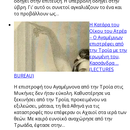
οδηγεί στην επίτευξη. Η υπερβολή οδηγεί στην
ύβρη. Γι’ αυτό οι συνετοί αγκαλιάζουν το ένα και
το προβάλλουν ως…
Η Κατάρα του
Οίκου του Ατρέα
– Ο Αγαμέμνων
επιστρέφει από
την Τροία με την
ερωμένη του,
Κασσάνδρα …
(LECTURES
BUREAU)
Η επιστροφή του Αγαμέμνονα από την Τροία στις
Μυκήνες δεν ήταν εύκολη. Καθυστέρησε να
ξεκινήσει από την Τροία, προκειμένου να
εξιλεώσει, μάταια, τη θεά Αθηνά για τις
καταστροφές που επέφεραν οι Αχαιοί στα ιερά των
θεών. Με καιρό ευνοϊκό αναχώρησε από την
Τρωάδα, έφτασε στην…