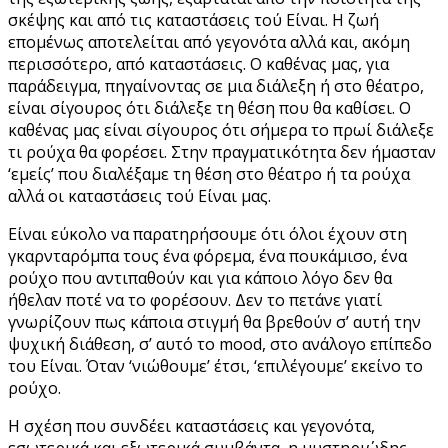
σκέψης και από τις καταστάσεις τού Είναι. Η ζωή
επομένως αποτελείται από γεγονότα αλλά και, ακόμη
περισσότερο, από καταστάσεις. Ο καθένας μας, για
παράδειγμα, πηγαίνοντας σε μια διάλεξη ή στο θέατρο,
είναι σίγουρος ότι διάλεξε τη θέση που θα καθίσει. Ο
καθένας μας είναι σίγουρος ότι σήμερα το πρωί διάλεξε
τι ρούχα θα φορέσει. Στην πραγματικότητα δεν ήμασταν
‘εμείς’ που διαλέξαμε τη θέση στο θέατρο ή τα ρούχα
αλλά οι καταστάσεις τού Είναι μας.
Είναι εύκολο να παρατηρήσουμε ότι όλοι έχουν στη
γκαρνταρόμπα τους ένα φόρεμα, ένα πουκάμισο, ένα
ρούχο που αντιπαθούν και για κάποιο λόγο δεν θα
ήθελαν ποτέ να το φορέσουν. Δεν το πετάνε γιατί
γνωρίζουν πως κάποια στιγμή θα βρεθούν σ’ αυτή την
ψυχική διάθεση, σ’ αυτό το mood, στο ανάλογο επίπεδο
του Είναι. Όταν ‘νιώθουμε’ έτσι, ‘επιλέγουμε’ εκείνο το
ρούχο.
Η σχέση που συνδέει καταστάσεις και γεγονότα,
εσωτερικά και εξωτερικά συμβάντα, η μυστηριώδης