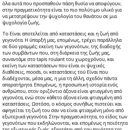
όλα αυτά που προσπαθούν πάση θυσία να αποφύγουν,
στην πραγματικότητα είναι το πιο πολύτιμο υλικό για
να μετατρέψουν την ψυχολογία του θανάτου σε μια
ψυχολογία ζωής.
To Είναι αποτελείται από καταστάσεις και η ζωή από
γεγονότα. Η ύπαρξή μας, επομένως, τρέχει παράλληλα
σε δύο γραμμές: εκείνη των γεγονότων, της διαδοχής
των συμβάντων που, στη διάρκεια της ζωής μας,
συναντάμε στο tapis roulant του χωροχρόνου, και
εκείνη των καταστάσεων που είναι οι ψυχικές
διαθέσεις, moods, οι καταστάσεις τού Είναι που
διαδέχονται, μέσα μας, η μια τη άλλη, σχεδόν πάντα
απαρατήρητα. Επομένως, η προσωπική ιστορία ενός
ανθρώπου, στον οριζόντιο άξονα είναι φτιαγμένη από
γεγονότα, ενώ στον κάθετο άξονα είναι φτιαγμένη από
καταστάσεις. Ωστόσο, ο κόσμος συνήθως πιστεύει και
αφηγείται τη ζωή του σαν να είναι φτιαγμένη μόνο από
εξωτερικά γεγονότα. Στην πραγματικότητα, το είδος των
γεγονότων που εκδηλώνονται, και επομένως η ποιότητα
της εξωτερικής ζωής, εξαρτάται από την ποιότητα της