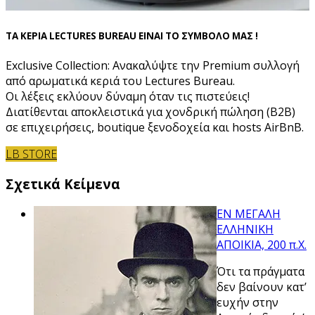
ΤΑ ΚΕΡΙΑ LECTURES BUREAU ΕΙΝΑΙ ΤΟ ΣΥΜΒΟΛΟ ΜΑΣ !
Exclusive Collection: Ανακαλύψτε την Premium συλλογή
από αρωματικά κεριά του Lectures Bureau.
Οι λέξεις εκλύουν δύναμη όταν τις πιστεύεις!
Διατίθενται αποκλειστικά για χονδρική πώληση (B2B)
σε επιχειρήσεις, boutique ξενοδοχεία και hosts AirBnB.
LB STORE
Σχετικά Κείμενα
ΕΝ ΜΕΓΑΛΗ
ΕΛΛΗΝΙΚΗ
ΑΠΟΙΚΙΑ, 200 π.Χ.
Ότι τα πράγματα
δεν βαίνουν κατ’
ευχήν στην