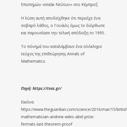
Επιστημών «Ισαάκ Νεύτων» στο Κέμπριτζ.
Η λύση αυτή αποδείχθηκε ότι περιείχε ένα
σοβαρό λάθος, ο Γουάιλς όμως το διόρθωσε
και παρουσίασε την τελική απόδειξη το 1995.
Το πόνημά του καταλάμβανε ένα ολόκληρο
τεύχος της επιθεώρησης Annals of
Mathematics.
Πηγή: https://tvxs.gr/
Εικόνα:
https://www.theguardian.com/science/2016/mar/15/britis
mathematician-andrew-wiles-abel-prize-
fermats-last-theorem-proof