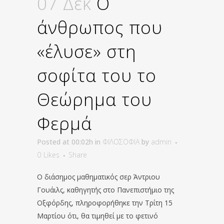
07 Δεκ
Ο
άνθρωπος που
«έλυσε» στη
σοφίτα του το
Θεώρημα του
Φερμά
Posted at 00:02h
in
ΦΙΛΟΣΟΦΙΑ
by
admin
0
Likes
Share
Ο διάσημος μαθηματικός σερ Άντριου
Γουάιλς, καθηγητής στο Πανεπιστήμιο της
Οξφόρδης, πληροφορήθηκε την Τρίτη 15
Μαρτίου ότι, θα τιμηθεί με το φετινό