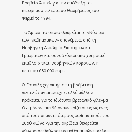
Βραβείο Άμπελ για την απόδειξη του
περίφημου τελευταίου θεωρήματος του
Φερμά το 1994.
Το Άμπελ, το οποίο θεωρείται το «Νόμπελ
των Μαθηματικών» απονέμεται από τη
Νορβηγική Ακαδημία Επιστημών και
Γραμμάτων και συνοδεύεται από χρηματικό
έπαθλο 6 εκατ. νορβηγικών κορονών, ή
περίπου 630.000 ευρώ.
Ο Γουάιλς χαρακτήρισε τη βράβευση
«εντελώς αναπάντεχη», αλλά μάλλον
πρόκειται για το ιδιότυπο βρετανικό φλέγμα:
Όχι μόνον επειδή αναγνωρίζεται ως ως ένας
από τους σημαντικότερους μαθηματικούς του
20ού αιώνα -για την ακρίβεια θεωρείται
«ζωντανός θρύλος των μαθηματικών», αλλά