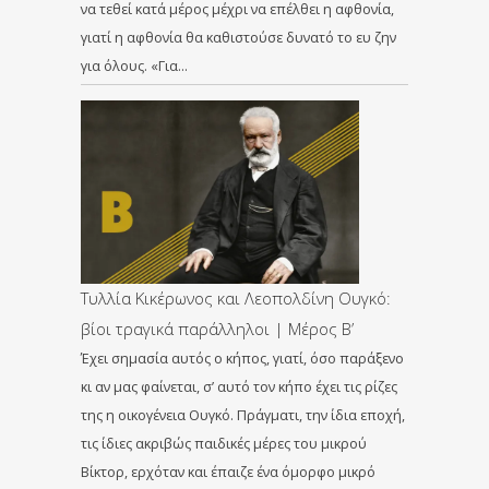
να τεθεί κατά μέρος μέχρι να επέλθει η αφθονία,
γιατί η αφθονία θα καθιστούσε δυνατό το ευ ζην
για όλους. «Για…
Τυλλία Κικέρωνος και Λεοπολδίνη Ουγκό:
βίοι τραγικά παράλληλοι | Μέρος Β’
Έχει σημασία αυτός ο κήπος, γιατί, όσο παράξενο
κι αν μας φαίνεται, σ’ αυτό τον κήπο έχει τις ρίζες
της η οικογένεια Ουγκό. Πράγματι, την ίδια εποχή,
τις ίδιες ακριβώς παιδικές μέρες του μικρού
Βίκτορ, ερχόταν και έπαιζε ένα όμορφο μικρό