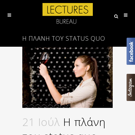
Η ΠΛΆΝΗ ΤΟΥ STATUS QUO
21 Ιούλ
Η πλάνη