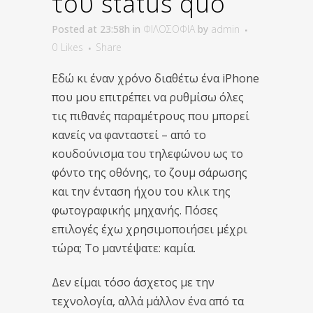
του status quo
Posted at 23:58h
in
ΦΙΛΟΣΟΦΙΑ
by
admin
0
Likes
Share
Εδώ κι έναν χρόνο διαθέτω ένα
iPhone
που μου επιτρέπει να ρυθμίσω όλες
τις πιθανές παραμέτρους που μπορεί
κανείς να φανταστεί – από το
κουδούνισμα του τηλεφώνου ως το
φόντο της οθόνης, το ζουμ σάρωσης
και την ένταση ήχου του κλικ της
φωτογραφικής μηχανής. Πόσες
επιλογές έχω χρησιμοποιήσει μέχρι
τώρα; Το μαντέψατε: καμία.
Δεν είμαι τόσο άσχετος με την
τεχνολογία, αλλά μάλλον ένα από τα