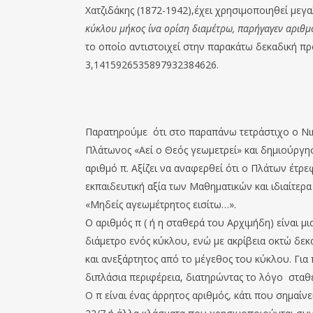
Χατζιδάκης (1872-1942),έχει χρησιμοποιηθεί με
κύκλου μήκος ίνα ορίση διαμέτρω, παρήγαγεν αριθμό
το οποίο αντιστοιχεί στην παρακάτω δεκαδική π
3,1415926535897932384626.
Παρατηρούμε ότι στο παραπάνω τετράστιχο ο Νι
Πλάτωνος «Αεί ο Θεός γεωµετρεί» και δηµιούργη
αριθµό π. Αξίζει να αναφερθεί ότι ο Πλάτων έτρ
εκπαιδευτική αξία των Μαθηµατικών και ιδιαίτερα
«Μηδείς αγεωµέτρητος εισίτω…».
Ο αριθμός π ( ή η σταθερά του Αρχιµήδη) είναι μ
διάμετρο ενός κύκλου, ενώ με ακρίβεια οκτώ δεκ
και ανεξάρτητος από το μέγεθος του κύκλου. Για 
διπλάσια περιφέρεια, διατηρώντας το λόγο σταθ
Ο π είναι ένας άρρητος αριθμός, κάτι που σημαίν