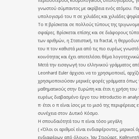
περισσότερους κοσμολογικούς υπολογισμούς, για
γνωστού σύμπαντος με ακρίβεια ενός ατόμου. Πα
υπολογισμό του π σε χιλιάδες και χιλιάδες ψηφία
Το π βρίσκεται σε πολλούς τύπους της τριγωνομετ
σφαίρες. Βρίσκεται επίσης και σε διάφορους τύπ
των αριθμών, η Στατιστική, τα fractal, η θερμοδυ
του π τον καθιστά μια από τις πιο ευρέως γνωστέ
κοινότητας και έχει αποτελέσει θέμα λογοτεχνικώ
Μετά την εισαγωγή του ελληνικού γράμματος από
Leonhard Euler άρχισει να το χρησιμοποιεί, αρχίζ
χρησιμοποιούσαν μερικές φορές γράμματα όπως τ
μαθηματικούς στην Ευρώπη και έτσι η χρήση του 
ευρέως διαβασμένο έργο του Introductio in analy
π· έτσι ο π είναι ίσος με το μισό της περιφέρεια
συνέχεια στον Δυτικό Κόσμο.
Η σπουδαιότητά του π είναι τόσο μεγάλη
( «Όλοι οι αριθµοί είναι ενδιαφέροντες, µερικοί 
ενδιαφέρων από όλους». Ίαν Στιούαρτ, Καθηγητή