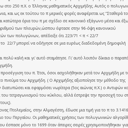
 στο 250 π.Χ. ο Έλληνας μαθηματικός Αρχιμήδης. Αυτός ο πολυγων
ια, και ως εκ τούτου το π μερικές φορές αναφέρεται ως “Σταθερά τ
ι κατώτερα όρια του π με σχέδιο σε κανονικό εξάγωνο μέσα και έξ
 αριθμού των πλευρών,ώσπου έφτασε στην 96-όψη κανονικού
ν των πολυγώνων, απέδειξε ότι 223/71 < π < 22/7
η, το 22/7 μπορεί να οδήγησε σε μια ευρέως διαδεδομένη δημοφιλή
 πολύ καλή και γι’ αυτό σταµάτησε. Γι’ αυτό λοιπόν δίκαια ο παρα
χιµήδη.
 προσέγγιση του π. Έτσι, όσοι ασχολήθηκαν µετά τον Αρχιµήδη µε τ
το πνεύµα του Αρχιµήδη. ( Ο Αρχιµήδης αξιοποίησε την µέθοδο της
ιατυπώσει και εφαρµόσει νωρίτερα (5ος αιώνας π.Χ.) ο Αντιφών κα
 του τετραγωνισµού του κύκλου, αλλά έστρεψε την προσοχή του στ
τους).
ονας Πτολεμαίος, στην Αλμαγέστη, έδωσε μια τιμή για το π το 3.1416
ιο του Περγαίου. Οι μαθηματικές χρήσεις των πολυγωνικών αλγορί
ου έσπασε μόνο το 1699 όταν άπειρες σειρές χρησιμοποιήθηκαν για