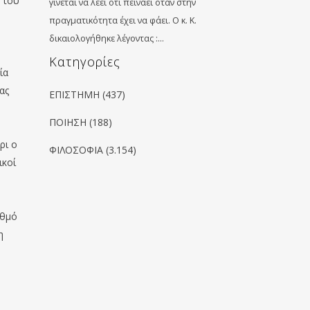
 του
γίνεται να λέει ότι πεινάει όταν στην
πραγματικότητα έχει να φάει. Ο κ. Κ.
δικαιολογήθηκε λέγοντας :…
Kατηγορίες
ία
ας
ΕΠΙΣΤΗΜΗ
(437)
ΠΟΙΗΣΗ
(188)
ρι ο
ΦΙΛΟΣΟΦΙΑ
(3.154)
ικοί
ιθμό
η