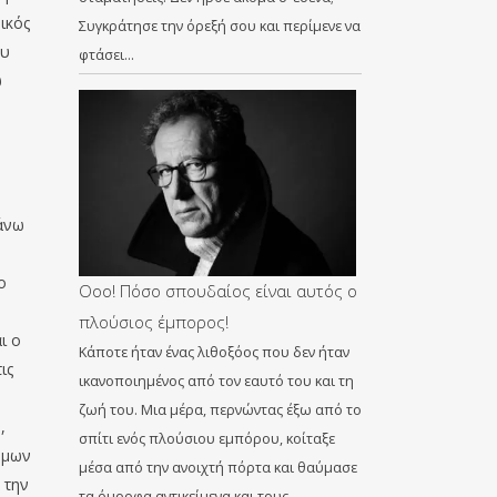
ικός
Συγκράτησε την όρεξή σου και περίμενε να
ου
φτάσει…
ω
πάνω
ο
Οοο! Πόσο σπουδαίος είναι αυτός ο
πλούσιος έμπορος!
ι ο
Κάποτε ήταν ένας λιθοξόος που δεν ήταν
ις
ικανοποιημένος από τον εαυτό του και τη
ζωή του. Μια μέρα, περνώντας έξω από το
,
σπίτι ενός πλούσιου εμπόρου, κοίταξε
θμων
μέσα από την ανοιχτή πόρτα και θαύμασε
 την
τα όμορφα αντικείμενα και τους