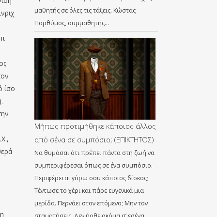
νιση
μαθητής σε όλες τις τάξεις. Κώστας
ινριχ
Παρθύμος, συμμαθητής…
 π
ος
τον
ό ίσο
.
την
Μήπως προτιμήθηκε κάποιος άλλος
Χ.,
από σένα σε συμπόσιο; (ΕΠΙΚΤΗΤΟΣ)
θερά
Να θυμάσαι ότι πρέπει πάντα στη ζωή να
συμπεριφέρεσαι όπως σε ένα συμπόσιο.
Περιφέρεται γύρω σου κάποιος δίσκος;
Τέντωσε το χέρι και πάρε ευγενικά μια
μερίδα. Περνάει στον επόμενο; Μην τον
ση
σταματήσεις. Δεν ήρθε ακόμα σ’ εσένα;