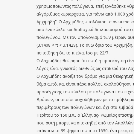
χρησιμοποιώντας πολύγωνα, επεξεργάσθηκε γύρω
αλγόριθμος κυριαρχείται για πάνω από 1,000 χρόν
Αρχιμήδη”. Ο Αρχιμήδης υπολόγισε τα ανώτερα κα
από ένα κύκλο και διαδοχικά διπλασιασμού του
πολυγώνου. Με τον υπολογισμό των μέτρων αυτώ
(3.1408 < π < 3.1429). Το άνω όριο του Αρχιμήδ
πεποίθηση ότι το π είναι ίσο με 22/7 .
Ο Αρχιµήδης θεώρησε ότι αυτή η προσέγγιση είναι
λόγος είναι γνωστός διεθνώς ως σταθερά του Αρ
Ο Αρχιµήδης άνοιξε τον δρόµο για µια θεωρητική
θέµα αυτό, και είναι πάρα πολλοί, ακολούθησαν 
προσέγγισης του κύκλου µε πολύγωνα που είχαν δ
Βρύσων, οι οποίοι ασχολήθηκαν µε το πρόβληµα
περιμέτρους των πολυγώνων και όχι στα εμβαδά 
Περίπου το 150 μ.Χ., ο Έλληνας- Ρωμαίος επιστήμ
που αυτή μπορεί να αποκτηθεί από τον Απολλών
φτάνουν τα 39 ψηφία του π το 1630, ένα ρεκορ π