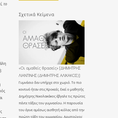
ί, το
Σχετικά Κείμενα
γάλη
«Οι αμαθείς θρασείς» [ΔΗΜΗΤΡΗΣ
ή:
ΛΙΑΝΤΙΝΗΣ (ΔΗΜΗΤΡΗΣ ΑΛΙΚΑΚΟΣ)]
Γυμνάσιο δεν υπήρχε στο χωριό. Το πιο
η
κοντινό ήταν στις Kροκεές. Εκεί ο μαθητής
ρός
Δημήτρης Νικολακάκος έβγαλε τις πρώτες
αι
πέντε τάξεις του γυμνασίου. Η παρουσία
του έγινε αμέσως αισθητή κιόλας από την
ως
πρώτη τάξη του γυμνασίου. Αριστούχος