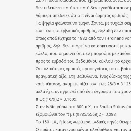
22/7 ή άλλα κλάσματα που χρησιμοποιούνται συνή
δεν τελειώνει ποτέ και ποτέ δεν εγκαθίσταται σε
Λάµπερτ απέδειξε ότι ο π είναι άρρητος αριθµός)
Τα ψηφία φαίνεται να εμφανίζονται με τυχαία σει
είναι ένας υπερβατικός αριθμός, δηλαδή δεν απο
όπως αποδείχτηκε το 1882 από τον Ferdinand von
αριθμός, δηλ. δεν μπορεί να κατασκευαστεί με κ
κύκλο, που σημαίνει ότι δεν μπορούμε με κανόν
προς το εμβαδό του δεδομένου κύκλου (το αρχαί
Οι παλαιότερες γραπτές προσεγγίσεις του π βρίσ
πραγματική αξία. Στη Βαβυλώνα, ένας δίσκος της
κατ’επέκταση, αντιμετωπίζει τον π ως 25/8 = 3.12
αλλά έχει αντιγραφεί από ένα έγγραφο που χρονο
π ως (16/9)2 ≈ 3.1605.
Στην Ινδία γύρω στο 600 π.Χ., το Shulba Sutras 
εξομοιώνει τον π με (9785/5568)2 ≈ 3.088.
Το 150 π.Χ., ή ίσως νωρίτερα, ινδικές πηγές θεωρ
Ο πρώτος καταγεγραμμένος αλγόριθμος για τον α