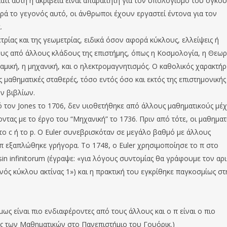
τί αυτή η ακρίβεια είναι απαραίτητη για τον υπολογισμό του όγκου
ρά το γεγονός αυτό, οι άνθρωποι έχουν εργαστεί έντονα για τον
.
ρίας και της γεωμετρίας, ειδικά όσον αφορά κύκλους, ελλείψεις ή
ους από άλλους κλάδους της επιστήμης, όπως η Κοσμολογία, η Θεωρ
ναμική, η μηχανική, και ο ηλεκτρομαγνητισμός. Ο καθολικός χαρακτήρ
ς μαθηματικές σταθερές, τόσο εντός όσο και εκτός της επιστημονικής
ν βιβλίων.
 τον Jones το 1706, δεν υιοθετήθηκε από άλλους μαθηματικούς μέχ
οντας με το έργο του “Μηχανική” το 1736. Πριν από τότε, οι μαθηματ
ο c ή το p. Ο Euler συνεβρισκόταν σε μεγάλο βαθμό με άλλους
π εξαπλώθηκε γρήγορα. Το 1748, ο Euler χρησιμοποίησε το π στο
sin infinitorum (έγραψε: «για λόγους συντομίας θα γράφουμε τον αρ
ς ενός κύκλου ακτίνας 1») και η πρακτική του εγκρίθηκε παγκοσμίως στ
όµως είναι πιο ενδιαφέροντες από τους άλλους και ο π είναι ο πιο
ς των Μαθηµατικών στο Πανεπιστήµιο του Γουόρικ.)