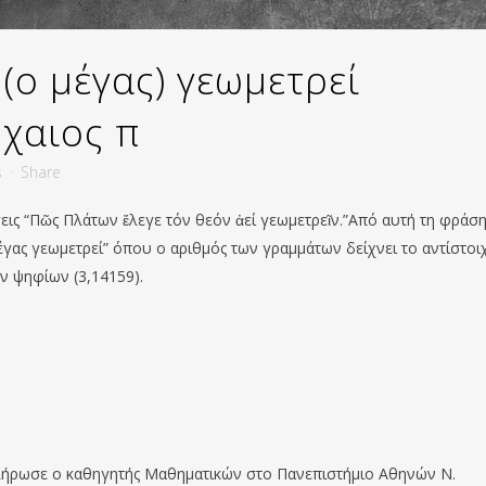
 (ο μέγας) γεωμετρεί
ρχαιος π
s
Share
ις “Πῶς Πλάτων ἔλεγε τόν θεόν ἀεί γεωμετρεῖν.”Από αυτή τη φράσ
έγας γεωμετρεί” όπου ο αριθμός των γραμμάτων δείχνει το αντίστοι
ν ψηφίων (3,14159).
πλήρωσε ο καθηγητής Μαθηματικών στο Πανεπιστήμιο Αθηνών Ν.