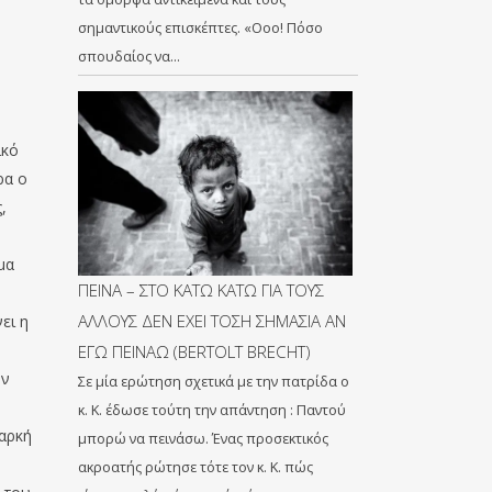
σημαντικούς επισκέπτες. «Οοο! Πόσο
σπουδαίος να…
ικό
ρα ο
,
μα
ΠΕΙΝΑ – ΣΤΟ ΚΑΤΩ ΚΑΤΩ ΓΙΑ ΤΟΥΣ
ΑΛΛΟΥΣ ΔΕΝ ΕΧΕΙ ΤΟΣΗ ΣΗΜΑΣΙΑ ΑΝ
ει η
ΕΓΩ ΠΕΙΝΑΩ (BERTOLT BRECHT)
ών
Σε μία ερώτηση σχετικά με την πατρίδα ο
κ. Κ. έδωσε τούτη την απάντηση : Παντού
αρκή
μπορώ να πεινάσω. Ένας προσεκτικός
ακροατής ρώτησε τότε τον κ. Κ. πώς