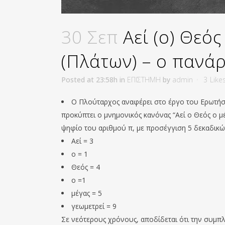
30 Σεπ
Αεί (ο) Θεός
(Πλάτων) – ο πανά
Posted at 23:58h
in
ΕΠΙΣΤΗΜΗ
by
admin
3
Like
Ο Πλούταρχος αναφέρει στο έργο του Ερωτήσε
προκύπτει ο μνημονικός κανόνας “Αεί ο Θεός ο μ
ψηφίο του αριθμού π, με προσέγγιση 5 δεκαδικώ
Αεί = 3
ο = 1
Θεός = 4
ο =1
μέγας = 5
γεωμετρεί = 9
Σε νεότερους χρόνους, αποδίδεται ότι την συμ