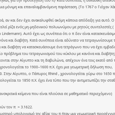
θως για την προσέγγιση του π)· κατά συνέπεια, η δεκαδική απεικό
 μια μόνιμη και επαναλαμβανόμενη παράσταση. (Το 1767 ο Γιόχαν Χά
ρά, αν και δεν έχει ανακαλυφθεί ακόμη κάποια απόδειξη για αυτό. Ο
τελεί ρίζα ενός μη-μηδενικού πολυωνύμου με ρητούς συντελεστές (
 Lindemann). Αυτό έχει ως συνέπεια ότι ο π δεν είναι κατασκευάσιμ
ανόνα και διαβήτη. Κατά συνέπεια είναι αδύνατο να τετραγωνίσουμε 
α και διαβήτη να κατασκευάσουμε ένα τετράγωνο που να έχει εμβαδ
ο πρόβλημα του τετραγωνισμού του κύκλου με κανόνα και διαβήτη)
κονται στην Αίγυπτο και τη Βαβυλώνα, απέχουν ένα τοις εκατό από 
 χρονολογείται το 1900–1600 π.Χ. έχει μια γεωμετρική δήλωση που,
50. Στην Αίγυπτο, ο Πάπυρος Rhind , χρονολογείται γύρω στο 1650 π.
λογείται το 1850 π.Χ. έχει ένα τύπο που την αντιμετωπίζει την στα
(σανσκριτικά κείμενα που είναι πλούσια σε μαθηματικό περιεχόμενο)
ούν τον π ≈ 3.1622.
υστηρό υπολογισμό της αξίας του π ήταν μια γεωμετρική προσέγγι