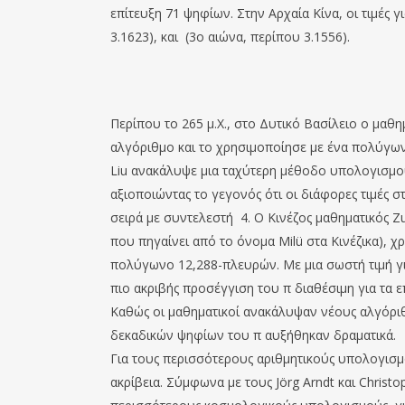
επίτευξη 71 ψηφίων. Στην Αρχαία Κίνα, οι τιμές γι
3.1623), και (3ο αιώνα, περίπου 3.1556).
Περίπου το 265 μ.Χ., στο Δυτικό Βασίλειο ο μαθ
αλγόριθμο και το χρησιμοποίησε με ένα πολύγωνο
Liu ανακάλυψε μια ταχύτερη μέθοδο υπολογισμού
αξιοποιώντας το γεγονός ότι οι διάφορες τιμές
σειρά με συντελεστή 4. Ο Κινέζος μαθηματικός Zu
που πηγαίνει από το όνομα Milü στα Κινέζικα), 
πολύγωνο 12,288-πλευρών. Με μια σωστή τιμή γι
πιο ακριβής προσέγγιση του π διαθέσιμη για τα 
Καθώς οι μαθηματικοί ανακάλυψαν νέους αλγόριθ
δεκαδικών ψηφίων του π αυξήθηκαν δραματικά.
Για τους περισσότερους αριθμητικούς υπολογισ
ακρίβεια. Σύμφωνα με τους Jörg Arndt και Christ