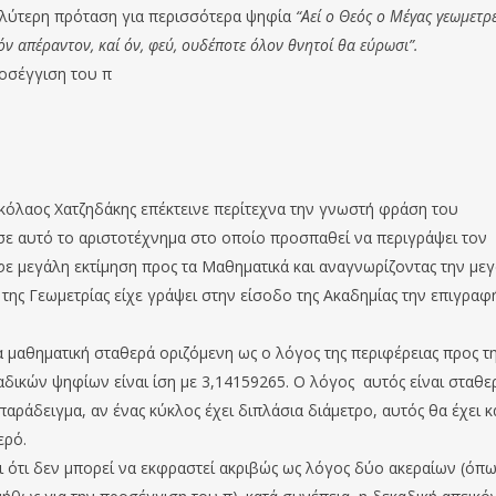
γαλύτερη πρόταση για περισσότερα ψηφία
“Αεί ο Θεός ο Μέγας γεωμετρε
ν απέραντον, καί όν, φεύ, ουδέποτε όλον θνητοί θα εύρωσι”.
ροσέγγιση του π
κόλαος Χατζηδάκης επέκτεινε περίτεχνα την γνωστή φράση του
σε αυτό το αριστοτέχνηµα στο οποίο προσπαθεί να περιγράψει τον
εφε µεγάλη εκτίµηση προς τα Μαθηµατικά και αναγνωρίζοντας την µε
 της Γεωµετρίας είχε γράψει στην είσοδο της Ακαδηµίας την επιγραφ
ια μαθηματική σταθερά οριζόμενη ως ο λόγος της περιφέρειας προς τ
αδικών ψηφίων είναι ίση με 3,14159265. Ο λόγος αυτός είναι σταθε
παράδειγμα, αν ένας κύκλος έχει διπλάσια διάμετρο, αυτός θα έχει κ
ερό.
ει ότι δεν μπορεί να εκφραστεί ακριβώς ως λόγος δύο ακεραίων (όπ