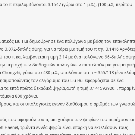
α το π περιλαμβάνονται 3.1547 (γύρω στο 1 μ.Χ.), (100 μ.Χ, περίπου
ηματικός Liu Hui δημιούργησε ένα πολύγωνο με βάση τον επαναληπτ
 3,072-διπλής όψης, για να πάρει μια τιμή του π την 3.1416.Αργότε
 του π και λαμβάνεται η τιμή 3.14 με ένα πολύγωνο 96-διπλής όψης
 στην περιοχή των διαδοχικών πολυγώνων αποτελούν μια γεωμετρική
 Chongzhi, γύρω στο 480 μ.Χ., υπολόγισε ότι π ≈ 355/113 (ένα κλάσ
χρησιμοποιώντας τον αλγόριθμο του Liu Hui εφαρμόζεται σε ένα
α τα επτά πρώτα δεκαδικά ψηφία,αυτή η τιμή 3.141592920… παραμέν
επόμενα 800 χρόνια.
μους, και οι υπολογιστές έγιναν διαθέσιμοι, ο αριθμός των γνωστ
μούς που αφορούν τον π, μια χούφτα των ψηφίων του παρέχουν επ
oph Haenel, τριάντα εννέα ψηφία είναι επαρκή να εκτελέσουν τους