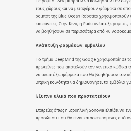
Τα ρομπότ δεν μπορούν να κολλήσουν τον συγκε
τους χώρους και να μεταφέρουν φάρμακα σε απο
ρομπότ της Blue Ocean Robotics χρησιμοποιούν ε
επιφάνειες. Στην Κίνα, η Pudu ανέπτυξε ρομπότ,
να βοηθήσουν σε περισσότερα από 40 νοσοκομεί
Ανάπτυξη φαρμάκων, εμβολίου
Το τμήμα DeepMind της Google χρησιμοποίησε το
πρωτεΐνες που αποτελούν τον γενετικό κώδικα τ
να αναπτύξει φάρμακα που θα βοηθήσουν τον κό
ιατρική κοινότητα να δημιουργήσει το εμβόλιο γι
Έξυπνα υλικά που προστατεύουν
Εταιρείες όπως η ισραηλινή Sonovia ελπίζει να εν
προσώπου που θα είναι κατασκευασμένες από αντ