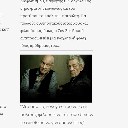
Διαφωτισμού, εισηγητής των αρχών μιας
δημοκρατικής κοινωνίας και του
ης
προτύπου του πολίτη – πατριώτη. Για
α
πολλούς συντηρητικούς ιστορικούς και
 κατ’
φιλοσόφους, όμως, ο Ζαν-Ζακ Ρουσό
αντιπροσωπεύει μια ενοχλητική φωνή
-ένας πρόδρομος του…
“Μία από τις ευλογίες του να έχεις
 από
ων
παλιούς φίλους είναι ότι σου δίνουν
το ελεύθερο να γίνεσαι ανόητος”