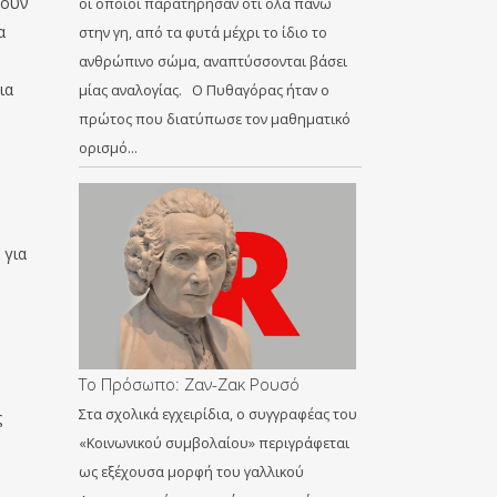
νουν
οι οποίοι παρατήρησαν ότι όλα πάνω
α
στην γη, από τα φυτά μέχρι το ίδιο το
ανθρώπινο σώμα, αναπτύσσονται βάσει
ια
μίας αναλογίας. Ο Πυθαγόρας ήταν ο
πρώτος που διατύπωσε τον μαθηματικό
ορισμό…
 για
Το Πρόσωπο: Ζαν-Ζακ Ρουσό
Στα σχολικά εγχειρίδια, ο συγγραφέας του
ς
«Κοινωνικού συμβολαίου» περιγράφεται
ως εξέχουσα μορφή του γαλλικού