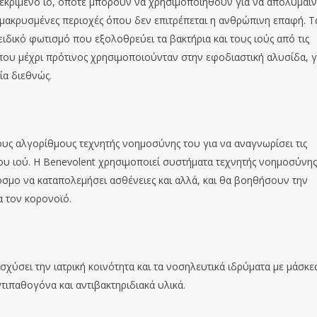
κριμένο ιό, οπότε μπορούν να χρησιμοποιηθούν για να απολυμαί
μακρυσμένες περιοχές όπου δεν επιτρέπεται η ανθρώπινη επαφή. Τ
ιδικό φωτισμό που εξολοθρεύει τα βακτήρια και τους ιούς από τις
 που μέχρι πρότινος χρησιμοποιούνταν στην εφοδιαστική αλυσίδα, γ
α διεθνώς.
υς αλγορίθμους τεχνητής νοημοσύνης του για να αναγνωρίσει τις
ου ιού. Η Benevolent χρησιμοποιεί συστήματα τεχνητής νοημοσύνης
σμο να καταπολεμήσει ασθένειες και αλλά, και θα βοηθήσουν την
α τον κορονοϊό.
ισχύσει την ιατρική κοινότητα και τα νοσηλευτικά ιδρύματα με μάσκε
ιπαθογόνα και αντιβακτηριδιακά υλικά.