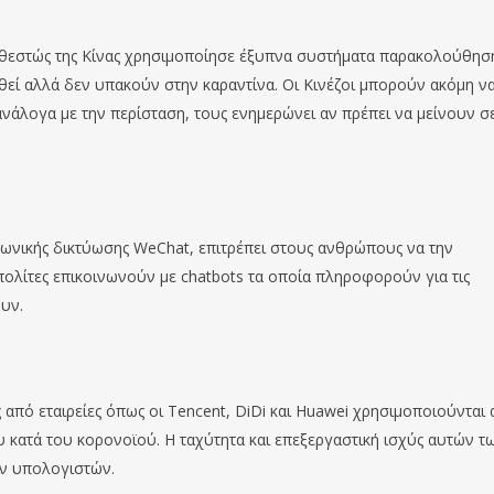
 καθεστώς της Κίνας χρησιμοποίησε έξυπνα συστήματα παρακολούθησ
εί αλλά δεν υπακούν στην καραντίνα. Οι Κινέζοι μπορούν ακόμη ν
νάλογα με την περίσταση, τους ενημερώνει αν πρέπει να μείνουν σε
νωνικής δικτύωσης WeChat, επιτρέπει στους ανθρώπους να την
λίτες επικοινωνούν με chatbots τα οποία πληροφορούν για τις
ουν.
από εταιρείες όπως οι Tencent, DiDi και Huawei χρησιμοποιούνται
 κατά του κορονοϊού. Η ταχύτητα και επεξεργαστική ισχύς αυτών τ
ών υπολογιστών.