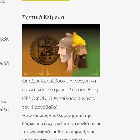
ται
Σχετικά Κείμενα
τικών
ναδά
Οι άξιοι δε νιώθουν την ανάγκη να
επιδεικνύουν την υψηλή τους θέση
(ΞΕΝΟΦΩΝ, Ο Αγησίλαος συναντά
 να
τον Φαρνάβαζο)
γάλο
Ήταν κάποιος Απολλοφάνης από την
Κύζικο που έτυχε μάλιστα να συνδέεται με
τον Φαρνάβαζο με δεσμούς φιλοξενίας
από παλιά και εκείνη την περίοδο