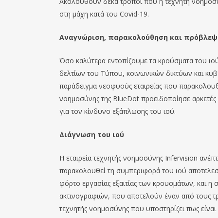
Ακολουθούν δέκα τρόποι που η τεχνητή νοημοσύ
στη μάχη κατά του Covid-19.
Αναγνώριση, παρακολούθηση και πρόβλε
Όσο καλύτερα εντοπίζουμε τα κρούσματα του ιο
δελτίων του Τύπου, κοινωνικών δικτύων και κυβε
παράδειγμα νεοφυούς εταιρείας που παρακολουθε
νοημοσύνης της BlueDot προειδοποίησε αρκετέ
για τον κίνδυνο εξάπλωσης του ιού.
Διάγνωση του ιού
Η εταιρεία τεχνητής νοημοσύνης Infervision ανέπ
παρακολουθεί τη συμπεριφορά του ιού αποτελεσ
φόρτο εργασίας εξαιτίας των κρουσμάτων, και η
ακτινογραφιών, που αποτελούν έναν από τους τρό
τεχνητής νοημοσύνης που υποστηρίζει πως είναι 