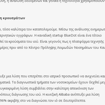
νη, η ανάλυση δεδομένων και γενικά η τεχνολογία χρησιμοποιούν
ψη κρουσμάτων
ύ, τόσο καλύτερα τον καταπολεμούμε. Μέσω της ανάλυσης ενημερω
ρνητικών εγγράφων. Η καναδική startup BlueDot είναι ένα τέτοιο
ί τα κρούσματα του ιού. Είναι γεγονός πως η πλατφόρμα τεχνητής
ς μέρες πριν από το Κέντρο Πρόληψης Λοιμωδών Νοσημάτων του Κα
τυξε μια λύση που επιτρέπει στο ιατρικό προσωπικό να ανιχνεύει και
ματικά. Τα διαγνωστικά τμήματα των νοσοκομείων έχουν δεχθεί με
 συγκεκριμένη λύση συμβάλλει στην καλύτερη απεικόνιση των
πους διάγνωσης του ιού. Η κινεζική Alibaba ανέπτυξε μια λύση
96% ακριβής στο να διαγνώσει τον ιό σε δευτερόλεπτα.