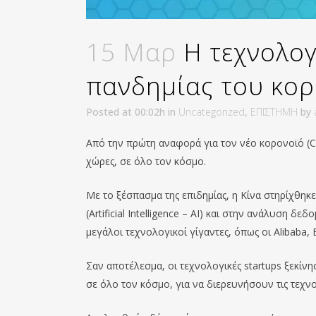
15 Μαρ
Η τεχνολογ
πανδημίας του κο
Posted at 00:02h
in
Uncategorized
,
ΕΠΙΣΤΗΜΗ
by
Από την πρώτη αναφορά για τον νέο κορονοϊό (Co
χώρες, σε όλο τον κόσμο.
Με το ξέσπασμα της επιδημίας, η Κίνα στηρίχθη
(Artificial Intelligence – AI) και στην ανάλυση 
μεγάλοι τεχνολογικοί γίγαντες, όπως οι Alibaba,
Σαν αποτέλεσμα, οι τεχνολογικές startups ξεκίνη
σε όλο τον κόσμο, για να διερευνήσουν τις τεχν