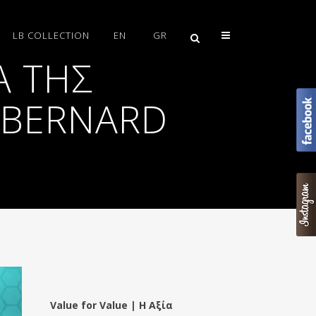
LB COLLECTION
EN
GR
Ά ΤΗΣ
(BERNARD
Value for Value | Η Αξία