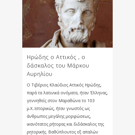
Ηρώδης ο Αττικός , ο
δάσκαλος του Μάρκου
Αυρηλίου
Ο Τιβέριος Κλαύδιος Αττικός Ηρώδης,
παρά τα λατινικά ονόματα, ήταν Έλληνας,
γεννηθείς στον Μαραθώνα το 103
μ.Χ..Ιστορικώς, ήταν γνωστός ως
άνθρωπος μεγάλης μορφώσεως,
ικανότατος ρήτορας και διδάσκαλος της
ρητορικής. Βαθύπλουτος εξ απαλών