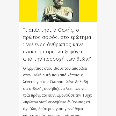
Τι απάντησε ο Θαλής, ο
πρώτος σοφός, στο ερώτημα
: “Αν ένας άνθρωπος κάνει
αδικία μπορεί να ξεφύγει
από την προσοχή των θεών;”
Ο Έρμιππος στου Βίους του αποδίδει
στον Θαλή αυτό που από κάποιους
λέγεται για τον Σωκράτη· λένε δηλαδή
ότι ο Θαλής συνήθιζε να λέει πως για
τρία πράγματα ευγνωμονούσε την Τύχη:
«πρώτον γιατί γεννήθηκα άνθρωπος και
όχι ζώο, δεύτερον γιατί γεννήθηκα
άντρας και όχι γυναίκα, τρίτον γιατί...