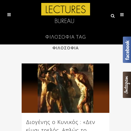
ΦΙΛΟΣΟΦΊΑ TAG
ALL
ΕΠΙΣΤΗΜΗ
ΠΟΙΗΣΗ
ΦΙΛΟΣΟΦΙΑ
Διογένης ο Κυνικός : «Δεν
είμαι τρελός. Απλώς το