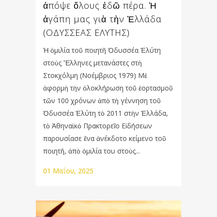
ἀπόψε ὅλους ἐδῶ πέρα. Ἡ
ἀγάπη μας γιὰ τὴν Ἑλλάδα
(ΟΔΥΣΣΕΑΣ ΕΛΥΤΗΣ)
Ἡ ὁμιλία τοῦ ποιητῆ Ὀδυσσέα Ἐλύτη
στοὺς Ἕλληνες μετανάστες στὴ
Στοκχόλμη (Νοέμβριος 1979) Μὲ
ἀφορμὴ τὴν ὁλοκλήρωση τοῦ ἑορτασμοῦ
τῶν 100 χρόνων ἀπὸ τὴ γέννηση τοῦ
Ὀδυσσέα Ἐλύτη τὸ 2011 στὴν Ἑλλάδα,
τὸ Ἀθηναϊκὸ Πρακτορεῖο Εἰδήσεων
παρουσίασε ἕνα ἀνέκδοτο κείμενο τοῦ
ποιητῆ, ἀπὸ ὁμιλία του στοὺς...
01 Μαΐου, 2025