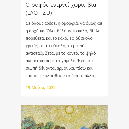
Ο σοφός ενεργεί χωρίς βία
(LAO TZU)
Σε όλους αρέσει η οµορφιά, να όµως και
η ασχήµια. Όλοι θέλουν το καλό, δίπλα
πορεύεται και το κακό. Το δύσκολο
χρειάζεται το εύκολο, το µακρύ
αντισταθµίζεται µε το κοντό, το ψηλό
αναµετριέται µε το χαµηλό. Ήχος και
σιωπή δένονται αρµονικά, πίσω και
εµπρός ακολουθούν το ένα το άλλο....
19 Μαΐου, 2025