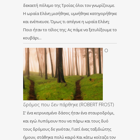
δεκαετή πόλεμο της Τροίας όλοι τον γνωρίζουμε.
Η ωραία Ελένη μισήθηκε, υμνήθηκε κατηγορήθηκε
και ενέπνευσε. Όμως τι απέγινε η ωραία Ελένη;
Ποιο ήταν το τέλος της; Ας πάμε να ξετυλίξουμε το
κουβάρι…
Ο
δρόμος που δεν πάρθηκε (ROBERT FROST)
Σ’ ένα κιτρινισμένο δάσος ήταν ένα σταυροδρόμι,
και εγώ Λυπόμουν που να πάρω και τους δυό
τους δρόμους δε γινόταν, Γιατί ένας ταξιδιώτης
ήμουν, στάθηκα πολύ καιρό Και κάτω κοίταζα τον