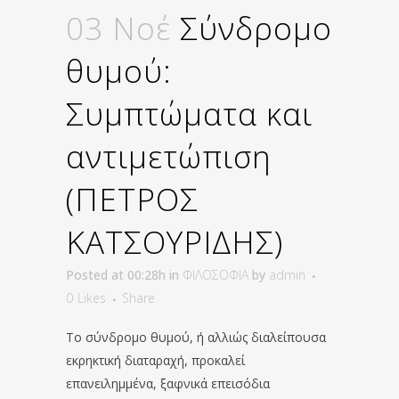
03 Νοέ
Σύνδρομο
θυμού:
Συμπτώματα και
αντιμετώπιση
(ΠΕΤΡΟΣ
ΚΑΤΣΟΥΡΙΔΗΣ)
Posted at 00:28h
in
ΦΙΛΟΣΟΦΙΑ
by
admin
0
Likes
Share
Το σύνδρομο θυμού, ή αλλιώς διαλείπουσα
εκρηκτική διαταραχή, προκαλεί
επανειλημμένα, ξαφνικά επεισόδια