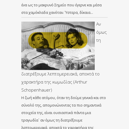
ένα ως το μακρυνό Σημείο που έγερνε και μέσα
στα χαμόκλαδα χανόταν. Ύστερα, δίκαια…
Αν
όμως
τη
διατρέξουμε λεπτομερειακά, αποκτά το
χαρακτήρα της κωμωδίας (Arthur
Schopenhauer)
Η ζωή κάθε ατόμου, όταν τη δούμε γενικά και στο
σύνολό της, απομονώνοντας τα πιο σημαντικά
στοιχεία της, είναι ουσιαστικά πάντα μια
τραγωδία` αν όμως τη διατρέξουμε
λεπτομερειακά, αποκτά το χαρακτήρα της