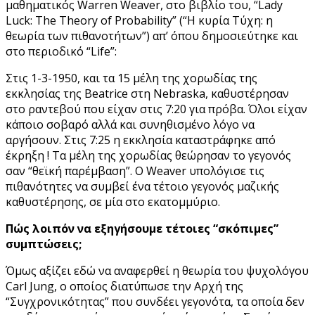
μαθηματικός Warren Weaver, στο βιβλίο του, “Lady
Luck: The Theory of Probability” (“Η κυρία Τύχη: η
θεωρία των πιθανοτήτων”) απ’ όπου δημοσιεύτηκε και
στο περιοδικό “Life”:
Στις 1-3-1950, και τα 15 μέλη της χορωδίας της
εκκλησίας της Beatrice στη Nebraska, καθυστέρησαν
στο ραντεβού που είχαν στις 7:20 για πρόβα. Όλοι είχαν
κάποιο σοβαρό αλλά και συνηθισμένο λόγο να
αργήσουν. Στις 7:25 η εκκλησία καταστράφηκε από
έκρηξη ! Τα μέλη της χορωδίας θεώρησαν το γεγονός
σαν “θεϊκή παρέμβαση”. Ο Weaver υπολόγισε τις
πιθανότητες να συμβεί ένα τέτοιο γεγονός μαζικής
καθυστέρησης, σε μία στο εκατομμύριο.
Πώς λοιπόν να εξηγήσουμε τέτοιες “σκόπιμες”
συμπτώσεις;
Όμως αξίζει εδώ να αναφερθεί η θεωρία του ψυχολόγου
Carl Jung, ο οποίος διατύπωσε την Αρχή της
“Συγχρονικότητας” που συνδέει γεγονότα, τα οποία δεν