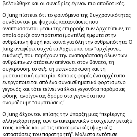
βελτιώθηκε και οι συνεδρίες έγιναν πιο αποδοτικές.
Ο Jung πίστευε ότι το φαινόμενο της Συγχρονικότητας
συνδέονταν με ψυχικές καταστάσεις που
αναπτύσσονται μέσω της επιρροής των Αρχετύπων, τα
οποία όριζε σαν πρότυπα (μοντέλα) έμφυτα στην
ανθρώπινη ψυχή και κοινά για όλη την ανθρωπότητα. Ο
Jung αναφέρει συχνά τα Αρχέτυπα, σαν “αρχέγονες
εικόνες”, που παρέχουν την αναπαράσταση όλων των
ανθρώπινων στάσεων απέναντι στον θάνατο, τη
σύγκρουση, το σεξ, τη μετενσάρκωση και τη
μυστικιστική εμπειρία. Κάποιες φορές ένα αρχέτυπο
ενεργοποιείται από ένα συναισθηματικά φορτισμένο
γεγονός και τότε τείνει να έλκει γεγονότα παρόμοιας
φύσης, ανοίγοντας δρόμο στα γεγονότα που
ονομάζουμε “συμπτώσεις”.
Ο Jung δέχονταν επίσης την ύπαρξη μιας “περίεργης
αλληλεξάρτησης των αντικειμενικών στοιχείων μεταξύ
τους, καθώς και με τις υποκειμενικές (ψυχικές)
καταστάσεις του παρατηρητή”. Μάλιστα εντόπισε