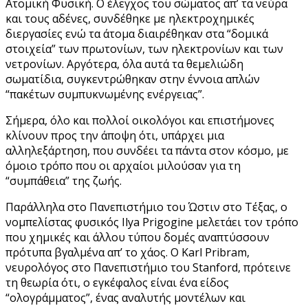
Ατομική Φυσική. Ο έλεγχος του σώματος απ’ τα νεύρα
και τους αδένες, συνδέθηκε με ηλεκτροχημικές
διεργασίες ενώ τα άτομα διαιρέθηκαν στα “δομικά
στοιχεία” των πρωτονίων, των ηλεκτρονίων και των
νετρονίων. Αργότερα, όλα αυτά τα θεμελιώδη
σωματίδια, συγκεντρώθηκαν στην έννοια απλών
“πακέτων συμπυκνωμένης ενέργειας”.
Σήμερα, όλο και πολλοί οικολόγοι και επιστήμονες
κλίνουν προς την άποψη ότι, υπάρχει μια
αλληλεξάρτηση, που συνδέει τα πάντα στον κόσμο, με
όμοιο τρόπο που οι αρχαίοι μιλούσαν για τη
“συμπάθεια” της ζωής.
Παράλληλα στο Πανεπιστήμιο του Ώστιν στο Τέξας, ο
νομπελίστας φυσικός Ilya Prigogine μελετάει τον τρόπο
που χημικές και άλλου τύπου δομές αναπτύσσουν
πρότυπα βγαλμένα απ’ το χάος. Ο Karl Pribram,
νευρολόγος στο Πανεπιστήμιο του Stanford, πρότεινε
τη θεωρία ότι, ο εγκέφαλος είναι ένα είδος
“ολογράμματος”, ένας αναλυτής μοντέλων και