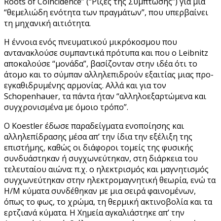
Roots of Coincidence” (“Ρίζες της Σύμπτωσης”) για μία
“θεμελιώδη ενότητα των πραγμάτων”, που υπερβαίνει
τη μηχανική αιτιότητα.
Η έννοια ενός πνευματικού μικρόκοσμου που
αντανακλούσε συμπαντικά πρότυπα και που ο Leibnitz
αποκαλούσε “μονάδα”, βασίζονταν στην ιδέα ότι το
άτομο και το σύμπαν αλληλεπιδρούν εξαιτίας μιας προ-
εγκαθιδρυμένης αρμονίας. Αλλά και για τον
Schopenhauer, τα πάντα ήταν “αλληλοεξαρτώμενα και
συγχρονισμένα με όμοιο τρόπο”.
Ο Koestler έδωσε παραδείγματα ενοποίησης και
αλληλεπίδρασης μέσα απ’ την ίδια την εξέλιξη της
επιστήμης, καθώς οι διάφοροι τομείς της φυσικής
συνδυάστηκαν ή συγχωνεύτηκαν, στη διάρκεια του
τελευταίου αιώνα: π.χ. ο ηλεκτρισμός και μαγνητισμός
συγχωνεύτηκαν στην ηλεκτρομαγνητική θεωρία, ενώ τα
Η/Μ κύματα συνδέθηκαν με μια σειρά φαινομένων,
όπως το φως, το χρώμα, τη θερμική ακτινοβολία και τα
ερτζιανά κύματα. Η Χημεία αγκαλιάστηκε απ’ την