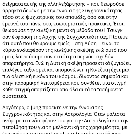
δείγματα αυτής της αλληλεξάρτησης – που θεωρούσε
άρρηκτα δεμένη με την έννοια της Συγχρονικότητας –
τόσο στις ψυχιατρικές του σπουδές, όσο και στην
έρευνά του πάνω στις εσωτεριστικές πρακτικές. Έτσι,
θεωρούσε την κινέζικη μαντική μέθοδο του Ι Τσινγκ
σαν έκφραση της Αρχής της Συγχρονικότητας. Πίστευε
ότι αυτό που θεωρούμε εμείς – στη Δύση – είναι το
κύριο ενδιαφέρον της κινέζικης σκέψης ενώ αυτό που
εμείς λατρεύουμε σαν αιτιότητα περνάει σχεδόν
απαρατήρητο. Ενώ η Δυτική σκέψη προσεκτικά ζυγιάζει,
επιλέγει, ταξινομεί και απομονώνει, η Κινέζικη έχει μια
πιο ολιστική εικόνα του κόσμου, δίνοντας σημασία και
στην παραμικρή λεπτομέρεια που συνθέτει μια στιγμή.
Κάθε στιγμή απαρτίζεται από όλα αυτά τα “ασήμαντα”
συστατικά.
Αργότερα, ο Jung προέκτεινε την έννοια της
Συγχρονικότητας και στην Αστρολογία. Όταν μάλιστα
ανέφερε το ενδιαφέρον του για την Αστρολογία και την
πεποίθησή του για τη μελλοντική της χρησιμότητα, με
ένα γράμμα του στον Freud, ο τελευταίος αντέδρασε,