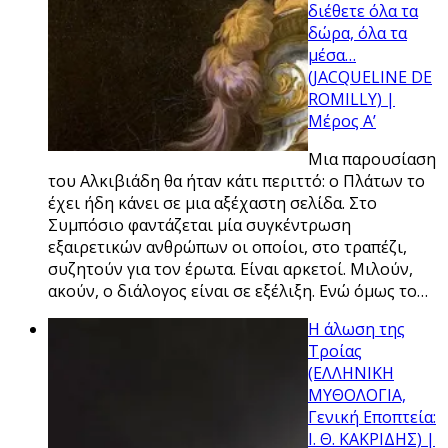
διέθετε όλα τα
δώρα, όλα τα
μέσα…
(JACQUELINE DE
ROMILLY) |
Μέρος Α’
Μια παρουσίαση
του Αλκιβιάδη θα ήταν κάτι περιττό: ο Πλάτων το
έχει ήδη κάνει σε μια αξέχαστη σελίδα. Στο
Συμπόσιο φαντάζεται μία συγκέντρωση
εξαιρετικών ανθρώπων οι οποίοι, στο τραπέζι,
συζητούν για τον έρωτα. Είναι αρκετοί. Μιλούν,
ακούν, ο διάλογος είναι σε εξέλιξη. Ενώ όμως το…
Η άλωση της
Τροίας
(ΕΛΛΗΝΙΚΗ
ΜΥΘΟΛΟΓΙΑ,
Γενική Εποπτεία:
Ι. Θ. ΚΑΚΡΙΔΗΣ) |