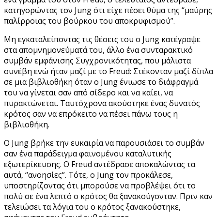
κατηγορώντας τον Jung ότι είχε πέσει θύμα της “μαύρης
παλίρροιας του βούρκου του αποκρυφισμού”.
Μη εγκαταλείποντας τις θέσεις του ο Jung κατέγραψε
στα απομνημονεύματά του, άλλο ένα συνταρακτικό
συμβάν εμφάνισης Συγχρονικότητας, που μάλιστα
συνέβη ενώ ήταν μαζί με το Freud: Στέκονταν μαζί δίπλα
σε μια βιβλιοθήκη όταν ο Jung ένιωσε το διάφραγμά
του να γίνεται σαν από σίδερο και να καίει, να
πυρακτώνεται. Ταυτόχρονα ακούστηκε ένας δυνατός
κρότος σαν να επρόκειτο να πέσει πάνω τους η
βιβλιοθήκη.
Ο Jung βρήκε την ευκαιρία να παρουσιάσει το συμβάν
σαν ένα παράδειγμα φαινομένου καταλυτικής
εξωτερίκευσης. Ο Freud αντέδρασε αποκαλώντας τα
αυτά, “ανοησίες”. Τότε, ο Jung τον προκάλεσε,
υποστηρίζοντας ότι μπορούσε να προβλέψει ότι το
πολύ σε ένα λεπτό ο κρότος θα ξανακούγονταν. Πριν καν
τελειώσει τα λόγια του ο κρότος ξανακούστηκε,