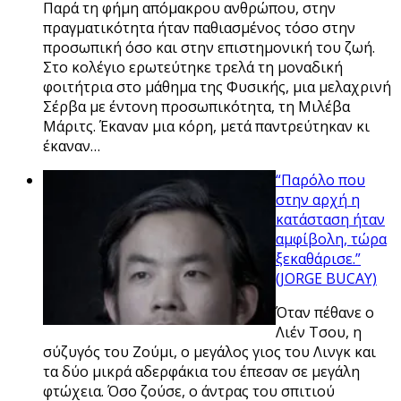
Παρά τη φήμη απόμακρου ανθρώπου, στην
πραγματικότητα ήταν παθιασμένος τόσο στην
προσωπική όσο και στην επιστημονική του ζωή.
Στο κολέγιο ερωτεύτηκε τρελά τη μοναδική
φοιτήτρια στο μάθημα της Φυσικής, μια μελαχρινή
Σέρβα με έντονη προσωπικότητα, τη Μιλέβα
Μάριτς. Έκαναν μια κόρη, μετά παντρεύτηκαν κι
έκαναν…
“Παρόλο που
στην αρχή η
κατάσταση ήταν
αμφίβολη, τώρα
ξεκαθάρισε.”
(JORGE BUCAY)
Όταν πέθανε ο
Λιέν Τσου, η
σύζυγός του Ζούμι, ο μεγάλος γιος του Λινγκ και
τα δύο μικρά αδερφάκια του έπεσαν σε μεγάλη
φτώχεια. Όσο ζούσε, ο άντρας του σπιτιού