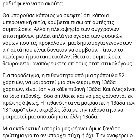
ραδιόφωνο να το ακούτε;
Θα μπορούσε κάποιος να σκεφτεί ότι κάποια
υπερφυσική αιτία, κρύβεται πίσω απ’ αυτές τις
συμπτώσεις. Αλλά η πλειοψηφία των σύγχρονων
επιστημόνων μιλάει απλά για άγνοια των φυσικών
νόμων που τις προκαλούν, μια δημιουργία γεγονότων
απ’ αυτά που είναι δυνατόν να συμβούν. Τίποτα το
περίεργο ή μυστικιστικό! Αντίθετα οι συμπτώσεις
θεωρούνται αναπόφευκτες απ’ τους στατιστικολόγους.
Για παράδειγμα, η πιθανότητα από μια τράπουλα 52
χαρτιών, να μοιραστεί μια συγκεκριμένη 13άδα
χαρτιών, είναι ίση για κάθε πιθανή 13άδα. Και όλες είναι
το ίδιο πιθανές… όσο απίθανες και να μας φαίνονται εκ
πρώτης όψεως. Η πιθανότητα να μοιραστεί η 13άδα των
13 “καρό” είναι ακριβώς ίδια με την πιθανότητα να
μοιραστεί μια οποιαδήποτε άλλη 13άδα.
Μια εκπληκτική ιστορία μας φέρνει όμως ξανά το
ερώτημα για το αν υπάρχει τύχη ή όχι. Την αναφέρει ο