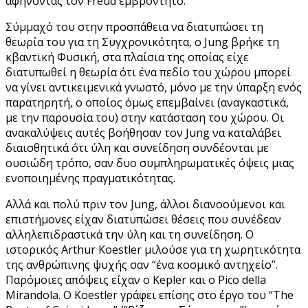
αφήνοντας τον Freud εμβρόντητο.
Σύμμαχό του στην προσπάθεια να διατυπώσει τη
θεωρία του για τη Συγχρονικότητα, ο Jung βρήκε τη
κβαντική Φυσική, στα πλαίσια της οποίας είχε
διατυπωθεί η θεωρία ότι ένα πεδίο του χώρου μπορεί
να γίνει αντικειμενικά γνωστό, μόνο με την ύπαρξη ενός
παρατηρητή, ο οποίος όμως επεμβαίνει (αναγκαστικά,
με την παρουσία του) στην κατάσταση του χώρου. Οι
ανακαλύψεις αυτές βοήθησαν τον Jung να καταλάβει
διαισθητικά ότι ύλη και συνείδηση συνδέονται με
ουσιώδη τρόπο, σαν δυο συμπληρωματικές όψεις μιας
ενοποιημένης πραγματικότητας.
Αλλά και πολύ πριν τον Jung, άλλοι διανοούμενοι και
επιστήμονες είχαν διατυπώσει θέσεις που συνέδεαν
αλληλεπιδραστικά την ύλη και τη συνείδηση. Ο
ιστορικός Arthur Koestler μιλούσε για τη χωρητικότητα
της ανθρώπινης ψυχής σαν “ένα κοσμικό αντηχείο”.
Παρόμοιες απόψεις είχαν ο Kepler και ο Pico della
Mirandola. Ο Koestler γράφει επίσης στο έργο του “The