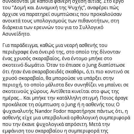
συνδέονται με κάποια φανερή σχέση αιτίας. Στο έργο
του “Δομή και Δυναμική της Ψυχής”, αναφέρει πώς
άρχισε να παρατηρεί συμπτώσεις που προκαλούσαν
ανοικτά τους υπολογισμούς των πιθανοτήτων, στη
διάρκεια των ερευνών του για το Συλλογικό
Ασυνείδητο.
Για παράδειγμα, καθώς μια νεαρή ασθενής του
περιέγραφε ένα όνειρό της, στο οποίο της δίνονταν
ένας χρυσός σκαραβαίος, ένα έντομο μπήκε στο
σκοτεινό δωμάτιο. Όταν το έπιασε ο Jung διαπίστωσε
ότι ήταν ένα σκαραβοειδές σκαθάρι, ό,τι πιο κοντινό σε
χρυσό σκαραβαίο, θα μπορούσε να υπάρξει στην
περιοχή, το οποίο μάλιστα δεν συνηθίζει να μπαίνει σε
σκοτεινούς χώρους. Αντίθετα κινείται στο φως της
ημέρας… Και μπήκε την κατάλληλη στιγμή. Ποιος άραγε
προκάλεσε τη σύμπτωση: ο Jung ή η ασθενής του; Ο
ψυχαναλυτής Nandor Fodor παρατήρησε πάντως ότι, η
ασθενής είχε μια υπερβολικά ορθολογική συμπεριφορά
που την έκανε ψυχολογικά απρόσιτη. Μετά την
εμφάνιση του σκαραβαίου η συμπεριφορά της