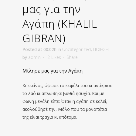
μας για την
Αγάπη (KHALIL
GIBRAN)
Posted at 00:02h
in
Uncategorized
,
ΠΟΙΗΣΗ
by
admin
2
Likes
Share
Μίλησε μας για την Αγάπη
Κι εκείνος, ύψωσε το κεφάλι του κι αντίκρισε
το λαό κι απλώθηκε βαθιά ησυχία. Και με
φωνή μεγάλη είπε: Όταν η αγάπη σε καλεί,
ακολούθησέ την, Μόλο που τα μονοπάτια
της είναι τραχιά κι απότομα.