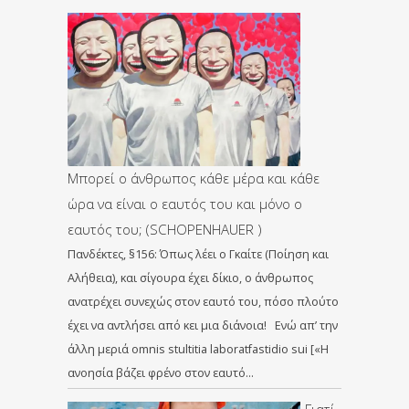
Μπορεί ο άνθρωπος κάθε μέρα και κάθε
ώρα να είναι ο εαυτός του και μόνο ο
εαυτός του; (SCHOPENHAUER )
Πανδέκτες, §156: Όπως λέει ο Γκαίτε (Ποίηση και
Αλήθεια), και σίγουρα έχει δίκιο, ο άνθρωπος
ανατρέχει συνεχώς στον εαυτό του, πόσο πλούτο
έχει να αντλήσει από κει μια διάνοια! Ενώ απ’ την
άλλη μεριά omnis stultitia laboratfastidio sui [«Η
ανοησία βάζει φρένο στον εαυτό…
Γιατί