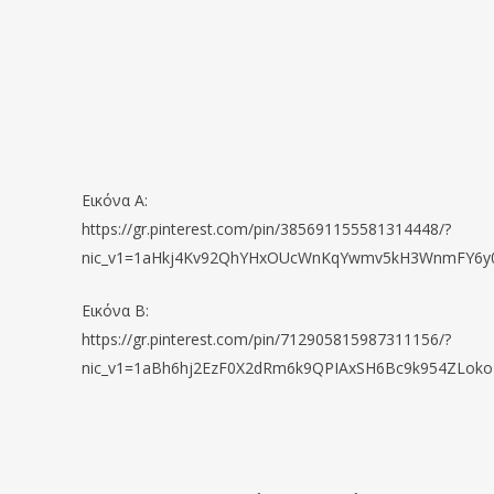
Εικόνα Α:
https://gr.pinterest.com/pin/385691155581314448/?
nic_v1=1aHkj4Kv92QhYHxOUcWnKqYwmv5kH3WnmFY6y
Εικόνα Β:
https://gr.pinterest.com/pin/712905815987311156/?
nic_v1=1aBh6hj2EzF0X2dRm6k9QPIAxSH6Bc9k954ZLok