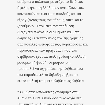
εκπέμπει ο πολιτικός με στόχο το δικό του
όφελος ή/και τη βλάβη των αντιπάλων του,
ικανοποιώντας έτσι τους οπαδούς του και
εξοργίζοντας τους αντιπάλους, όπερ και το
ζητούμενο. Η πολιτική αντιπαράθεση
διεξάγεται πλέον με συνθήματα και μετα-
αλήθειες. Ο σκεπτόμενος πολίτης, χαμένος
στις ποικίλες «μεταφράσεις», παραφράσεις και
παραποιήσεις των πραγμάτων που του
σερβίρουν, έχοντας ατελή γνώση και ελλιπή,
μονομερή ή ψευδή πληροφόρηση,
προσπαθεί να σχηματίσει την αλήθεια που
του ταιριάζει, τελικά δηλαδή να βρει και
αυτός τη δική του μετα-αλήθεια ως αλήθεια.
* Ο Κώστας Μπαλάσκας γεννήθηκε στην
Αθήνα το 1939. Σπούδασε φιλολογία στο
Πανεπιστήμιο Αθηνών και μετεκπαιδεύτηκε