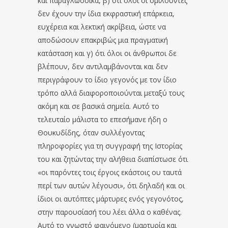
και παραγλωσσικά, β) ότι όλοι οι ομιλούντες
δεν έχουν την ίδια εκφραστική επάρκεια,
ευχέρεια και λεκτική ακρίβεια, ώστε να
αποδώσουν επακριβώς μια πραγματική
κατάσταση και γ) ότι όλοι οι άνθρωποι δε
βλέπουν, δεν αντιλαμβάνονται και δεν
περιγράφουν το ίδιο γεγονός με τον ίδιο
τρόπο αλλά διαφοροποιούνται μεταξύ τους
ακόμη και σε βασικά σημεία. Αυτό το
τελευταίο μάλιστα το επεσήμανε ήδη ο
Θουκυδίδης, όταν συλλέγοντας
πληροφορίες για τη συγγραφή της Ιστορίας
του και ζητώντας την αλήθεια διαπίστωσε ότι
«οι παρόντες τοις έργοις εκάστοις ου ταυτά
περί των αυτών λέγουσι», ότι δηλαδή και οι
ίδιοι οι αυτόπτες μάρτυρες ενός γεγονότος,
στην παρουσίασή του λέει άλλα ο καθένας.
Αυτό το γνωστό φαινόμενο (μαρτυρία και