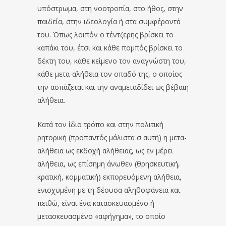
υπόστρωμα, στη νοοτροπία, στο ήθος, στην
παιδεία, στην ιδεολογία ή στα συμφέροντά
του. Όπως λοιπόν ο τέντζερης βρίσκει το
καπάκι του, έτσι και κάθε πομπός βρίσκει το
δέκτη του, κάθε κείμενο τον αναγνώστη του,
κάθε μετα-αλήθεια τον οπαδό της, ο οποίος
την ασπάζεται και την αναμεταδίδει ως βέβαιη
αλήθεια.
Κατά τον ίδιο τρόπο και στην πολιτική
ρητορική (προπαντός μάλιστα σ αυτή) η μετα-
αλήθεια ως εκδοχή αλήθειας, ως εν μέρει
αλήθεια, ως επίσημη άνωθεν (θρησκευτική,
κρατική, κομματική) εκπορευόμενη αλήθεια,
ενισχυμένη με τη δέουσα αληθοφάνεια και
πειθώ, είναι ένα κατασκευασμένο ή
μετασκευασμένο «αφήγημα», το οποίο