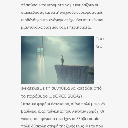
πλακώσουν τα γεράματα, να με κουράζουν αι
διασκεδάσεις και να μ’ ενοχλούν οι ρευματισμοί,
αισθάνθηκα την ανάγκην να έχω ένα σπιτικόν και
μίαν γυναίκα δική μου να με περιποιείται….
Ποτέ
δεν
εγκατέλειψε τη συνήθεια να κοιτάζει από
το παράθυρο … (JORGE BUCAY)
Ήταν μια φορά κι έναν καιρό, σ’ ένα πολύ μακρινό
βασίλειο, ένας πρίγκιπας που λεγόταν Εγκρόχ. Οι
γονείς του πρίγκιπα τον είχαν συλλάβει σε μία
πολύ δύσκολη στιγμή της ζωής τους. Με το που