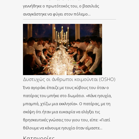
γεννήθηκε ο πρωτότοκός του, ο βασιλιάς
αναγκάστηκε να φύγει στον πόλεμο…
Δυστυχώς οι άνθρωποι κοιμούνται (OSHO)
Ένα αγοράκι έπαιζε με τους κύβους του όταν ο
πατέρας του μπήκε στο δωμάτιο. «Κάνε ησυχία,
μπαμπά, χτίζω μια εκκλησία». Ο πατέρας, με τη
σκέψη ότι ήταν μια ευκαιρία να ελέγξει τις
θρησκευτικές γνώσεις του γιου του, είπε: «Γιατί
θέλουμε να κάνουμε ησυχία όταν είμαστε…
Kατηγορίες