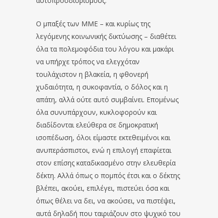
αυτοπροσδιορισμούς.
Ο μπαξές των ΜΜΕ – και κυρίως της
λεγόμενης κοινωνικής δικτύωσης – διαθέτει
όλα τα πολεμοφόδια του λόγου και μακάρι
να υπήρχε τρόπος να ελεγχόταν
τουλάχιστον η βλακεία, η φθονερή
χυδαιότητα, η συκοφαντία, ο δόλος και η
απάτη, αλλά ούτε αυτό συμβαίνει. Επομένως
όλα συνυπάρχουν, κυκλοφορούν και
διαδίδονται ελεύθερα σε δημοκρατική
ισοπέδωση, όλοι είμαστε εκτεθειμένοι και
ανυπεράσπιστοι, ενώ η επιλογή επαφίεται
στον επίσης καταδικασμένο στην ελευθερία
δέκτη. Αλλά όπως ο πομπός έτσι και ο δέκτης
βλέπει, ακούει, επιλέγει, πιστεύει όσα και
όπως θέλει να δει, να ακούσει, να πιστέψει,
αυτά δηλαδή που ταιριάζουν στο ψυχικό του