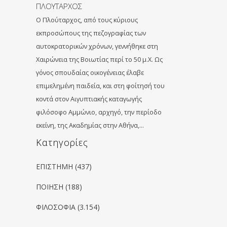
ΠΛΟΥΤΑΡΧΟΣ
Ο Πλούταρχος, από τους κύριους
εκπροσώπους της πεζογραφίας των
αυτοκρατορικών χρόνων, γεννήθηκε στη
Χαιρώνεια της Βοιωτίας περί το 50 μ.Χ. Ως
γόνος σπουδαίας οικογένειας έλαβε
επιμελημένη παιδεία, και στη φοίτησή του
κοντά στον Αιγυπτιακής καταγωγής
φιλόσοφο Αμμώνιο, αρχηγό, την περίοδο
εκείνη, της Ακαδημίας στην Αθήνα,…
Kατηγορίες
ΕΠΙΣΤΗΜΗ
(437)
ΠΟΙΗΣΗ
(188)
ΦΙΛΟΣΟΦΙΑ
(3.154)