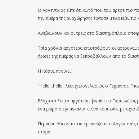
Ο Αργεντινός είπε ότι αυτό που του άρεσε πιο π
την ημέρα της αναχώρησης έφτασε μ’ένα κιβώτιο 
Ανεβαίνουν και οι τρεις στο διαστημόπλοιο απο
Τρία χρόνια αργότερα επιστρέφουν οι αστροναύτ
ήρωες της ημέρας να ξεπροβάλλουν από το διασ
Η πόρτα ανοίγει:
“Hello…hello” λέει χαμογελαστός ο Γερμανός, “how
Ελάχιστα λεπτά αργότερα, βγαίνει ο Γιαπωνέζος μ
ένα μωρό στην αγκαλιά κι ένα κοριτσάκι με σχιστά
Περνάνε δύο λεπτά κι εμφανίζεται ο Αργεντινός τ
στόμα: