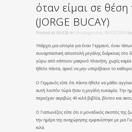
όταν είμαι σε θέση
(JORGE BUCAY)
Posted at 00:02h
in
Uncategorized
,
ΦΙΛΟΣΟΦΙΑ
b
Υπάρχει μια ιστορία για έναν Γερμανό, έναν Ιάπω
συναρπαστική αποστολή μεγάλης διάρκειας στο δι
γύρω από κάποιον μακρινό πλανήτη, χωρίς καμία 
ήθελε πάντα, αρκεί να μην υπερέβαινε το καθορι
Ο Γερμανός είπε ότι πάντα ήθελε να μάθει αγγλικ
αυτή λοιπόν τώρα ήταν η μεγάλη ευκαιρία. Την 
περιείχαν ακριβώς 40 κιλά βιβλία, βίντεο και ακο
Ο Γιαπωνέζος είπε ότι ο μοναδικός σκοπός της ζω
την ημέρα της αναχώρησης εμφανίστηκε με μια Γι
κιλά.