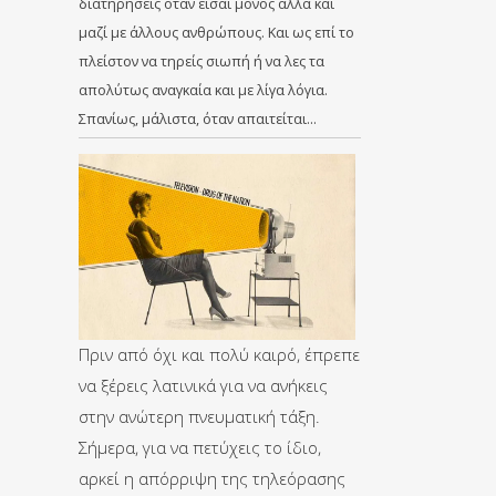
διατηρήσεις όταν είσαι μόνος αλλά και
μαζί με άλλους ανθρώπους. Και ως επί το
πλείστον να τηρείς σιωπή ή να λες τα
απολύτως αναγκαία και με λίγα λόγια.
Σπανίως, μάλιστα, όταν απαιτείται…
Πριν από όχι και πολύ καιρό, έπρεπε
να ξέρεις λατινικά για να ανήκεις
στην ανώτερη πνευματική τάξη.
Σήμερα, για να πετύχεις το ίδιο,
αρκεί η απόρριψη της τηλεόρασης