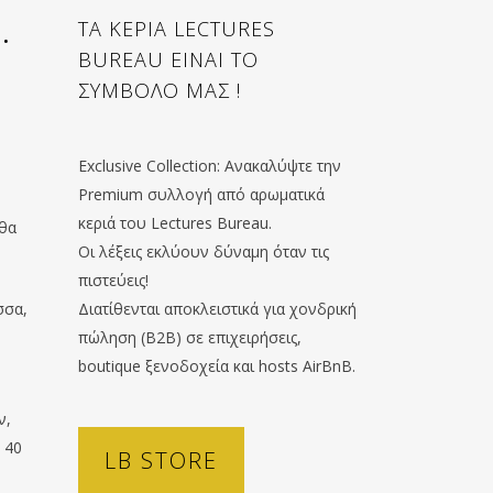
.
ΤΑ ΚΕΡΙΑ LECTURES
BUREAU ΕΙΝΑΙ ΤΟ
ΣΥΜΒΟΛΟ ΜΑΣ !
Exclusive Collection: Ανακαλύψτε την
Premium συλλογή από αρωματικά
κεριά του Lectures Bureau.
 θα
Οι λέξεις εκλύουν δύναμη όταν τις
πιστεύεις!
σσα,
Διατίθενται αποκλειστικά για χονδρική
πώληση (B2B) σε επιχειρήσεις,
boutique ξενοδοχεία και hosts AirBnB.
ν,
 40
LB STORE