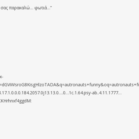
ά, σας παρακαλώ… φωτιά…”
x-
dGViWsroG8KisgHlzoTADA&q=autronauts+funny&oq=autronauts+fu
8.17.1.0.0.0.184.2057.0j13.13.0….0…1c.1.64.psy-ab..4.11.1777…
wKKHrhnxf4ggdM: