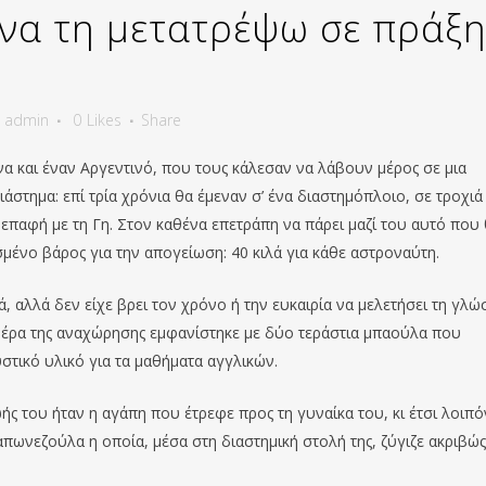
 να τη μετατρέψω σε πράξη
y
admin
0
Likes
Share
να και έναν Αργεντινό, που τους κάλεσαν να λάβουν μέρος σε μια
άστημα: επί τρία χρόνια θα έμεναν σ’ ένα διαστημόπλοιο, σε τροχιά
επαφή με τη Γη. Στον καθένα επετράπη να πάρει μαζί του αυτό που
σμένο βάρος για την απογείωση: 40 κιλά για κάθε αστροναύτη.
ά, αλλά δεν είχε βρει τον χρόνο ή την ευκαιρία να μελετήσει τη γλώ
ημέρα της αναχώρησης εμφανίστηκε με δύο τεράστια μπαούλα που
υστικό υλικό για τα μαθήματα αγγλικών.
ής του ήταν η αγάπη που έτρεφε προς τη γυναίκα του, κι έτσι λοιπό
απωνεζούλα η οποία, μέσα στη διαστημική στολή της, ζύγιζε ακριβώς