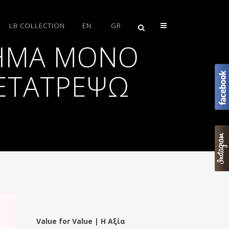
LB COLLECTION
EN
GR
ΌΗΜΑ ΜΌΝΟ
ΜΕΤΑΤΡΈΨΩ
Value for Value | Η Αξία