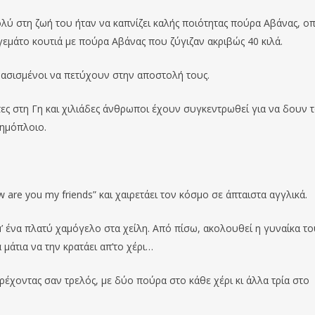
ολύ στη ζωή του ήταν να καπνίζει καλής ποιότητας πούρα Αβάνας, ο
γεμάτο κουτιά με πούρα Αβάνας που ζύγιζαν ακριβώς 40 κιλά.
φασισμένοι να πετύχουν στην αποστολή τους.
ες στη Γη και χιλιάδες άνθρωποι έχουν συγκεντρωθεί για να δουν 
τημόπλοιο.
 are you my friends” και χαιρετάει τον κόσμο σε άπταιστα αγγλικά.
’ ένα πλατύ χαμόγελο στα χείλη. Από πίσω, ακολουθεί η γυναίκα το
 μάτια να την κρατάει απ’το χέρι…
ρέχοντας σαν τρελός, με δύο πούρα στο κάθε χέρι κι άλλα τρία στο