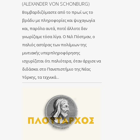
(ALEXANDER VON SCHONBURG)
Βομβαρδιζόμαστε από το πρωί ως το
βράδυ με πληροφορίες και ψυχαγωγία
και, παρόλα αυτά, ποτέ άλλοτε δεν
γνωρίζαμε τόσα λίγα. Ο Νιλ Πόστμαν, ο
παλιός αστέρας των πολέμιων της
μιντιακής υπερπληροφόρησης
ισχυρίζεται ότι παλιότερα, όταν άρχισε να
διδάσκει στο Πανεπιστήμιο της Νέας
Υόρκης, τα τεχνικά…