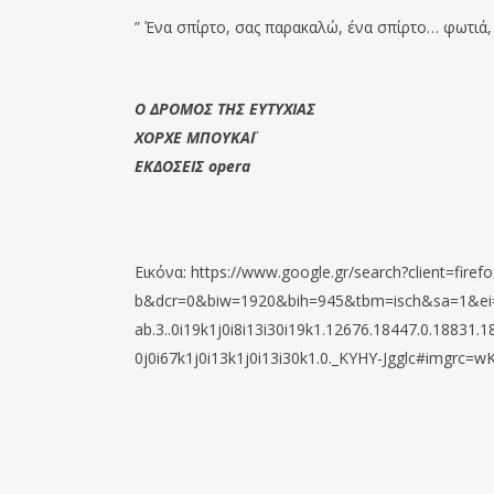
” Ένα σπίρτο, σας παρακαλώ, ένα σπίρτο… φωτι
Ο ΔΡΟΜΟΣ ΤΗΣ ΕΥΤΥΧΙΑΣ
ΧΟΡΧΕ ΜΠΟΥΚΑΪ
ΕΚΔΟΣΕΙΣ opera
Εικόνα: https://www.google.gr/search?client=firefo
b&dcr=0&biw=1920&bih=945&tbm=isch&sa=1&ei=
ab.3..0i19k1j0i8i13i30i19k1.12676.18447.0.18831.1
0j0i67k1j0i13k1j0i13i30k1.0._KYHY-Jgglc#imgrc=