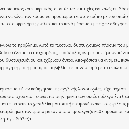
υρισμένος και επικριτικός, απαιτώντας επιτυχίες και καλές επιδόσε
ανία να κάνω τον κόσμο να προσαρμοστεί στον τρόπο με τον οποίο
αυτοί οι φρενήρεις ρυθμοί και το κενό μέσα μου με είχαν οδηγήσει
αγνοώ το πρόβλημα. Αυτό το πιεστικό, δυστυχισμένο πλάσμα που μ
ώ. Μου έλειπε ο ευτυχισμένος, αισιόδοξος άντρας που ήμουν πάντα,
ου δυστυχισμένου και εχθρικού άντρα. Αποφάσισα να αντιμετωπίσ
αρμογή τη ροπή μου προς τα βιβλία, σε συνδυασμό με το αναλυτικό
τέρα μου ήταν καθηγήτρια της αγγλικής λογοτεχνίας, είχα αρχίσει 
ρα στο σχολείο. Ξεκινώντας στην ηλικία των οκτώ, διάλεγα ένα θέ
μού επέτρεπε το χαρτζιλίκι μου. Αυτή η εμμονή έκανε τους φίλους 
μετατράπηκε στον τρόπο με τον οποίο προσέγγιζα κάθε πρόκληση κα
λη, εγώ διάβαζα.