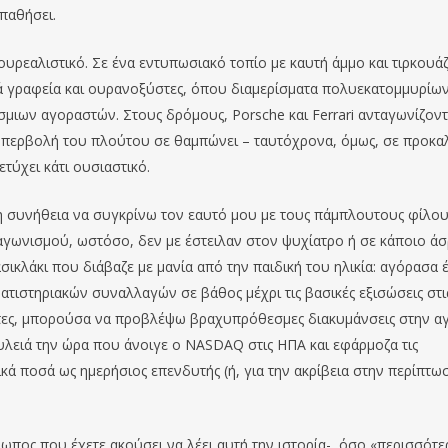
σπαθήσει.
ουρεαλιστικό. Σε ένα εντυπωσιακό τοπίο με καυτή άμμο και τιρκουά
ικά γραφεία και ουρανοξύστες, όπου διαμερίσματα πολυεκατομμυρίω
μιων αγοραστών. Στους δρόμους, Porsche και Ferrari ανταγωνίζοντ
Η υπερβολή του πλούτου σε θαμπώνει – ταυτόχρονα, όμως, σε προκα
ετύχει κάτι ουσιαστικό.
τη συνήθεια να συγκρίνω τον εαυτό μου με τους πάμπλουτους φίλου
αγωνισμού, ωστόσο, δεν με έστειλαν στον ψυχίατρο ή σε κάποιο άσ
ικλάκι που διάβαζε με μανία από την παιδική του ηλικία: αγόρασα 
ατιστηριακών συναλλαγών σε βάθος μέχρι τις βασικές εξισώσεις στι
 τες, μπορούσα να προβλέψω βραχυπρόθεσμες διακυμάνσεις στην α
ουλειά την ώρα που άνοιγε ο NASDAQ στις ΗΠΑ και εφάρμοζα τις
ικά ποσά ως ημερήσιος επενδυτής (ή, για την ακρίβεια στην περίπτω
ρωπος που έχετε ακούσει να λέει αυτή την ιστορία-, όσο «περισσότε