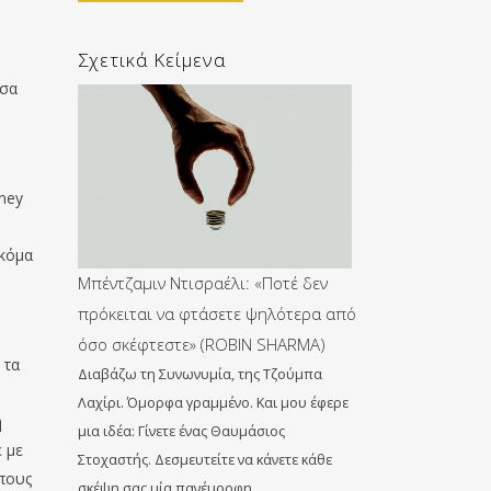
Σχετικά Κείμενα
ισα
oney
Ακόμα
Μπέντζαμιν Ντισραέλι: «Ποτέ δεν
η
πρόκειται να φτάσετε ψηλότερα από
όσο σκέφτεστε» (ROBIN SHARMA)
 τα
Διαβάζω τη Συνωνυμία, της Τζούμπα
Λαχίρι. Όμορφα γραμμένο. Και μου έφερε
η
μια ιδέα: Γίνετε ένας Θαυμάσιος
ε με
Στοχαστής. Δεσμευτείτε να κάνετε κάθε
όπους
σκέψη σας μία πανέμορφη