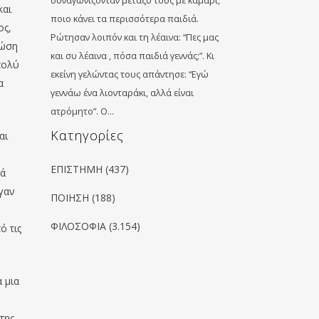
συναγωνίζονταν μεταξύ τους με καμάρι,
και
ποιο κάνει τα περισσότερα παιδιά.
ος,
Ρώτησαν λοιπόν και τη λέαινα: “Πες μας
νώση
και συ λέαινα , πόσα παιδιά γεννάς;”. Κι
πολύ
εκείνη γελώντας τους απάντησε: “Εγώ
α
γεννάω ένα λιονταράκι, αλλά είναι
ατρόμητο”. Ο…
Kατηγορίες
αι
ΕΠΙΣΤΗΜΗ
(437)
κά
ήγαν
ΠΟΙΗΣΗ
(188)
ΦΙΛΟΣΟΦΙΑ
(3.154)
ό τις
 μια
της