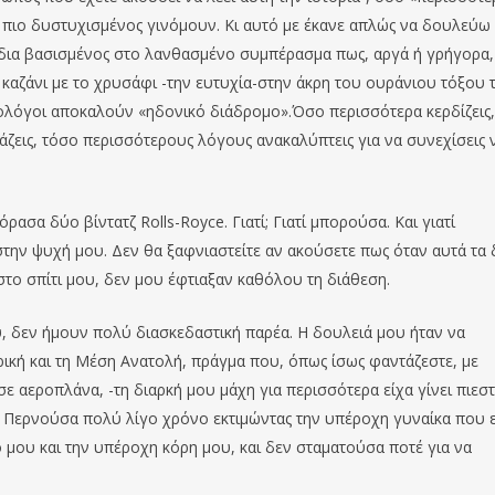
ο πιο δυστυχισμένος γινόμουν. Κι αυτό με έκανε απλώς να δουλεύω
ίδια βασισμένος στο λανθασμένο συμπέρασμα πως, αργά ή γρήγορα,
 καζάνι με το χρυσάφι -την ευτυχία-στην άκρη του ουράνιου τόξου 
χολόγοι αποκαλούν «ηδονικό διάδρομο».Όσο περισσότερα κερδίζεις,
ζεις, τόσο περισσότερους λόγους ανακαλύπτεις για να συνεχίσεις 
ρασα δύο βίντατζ Rolls-Royce. Γιατί; Γιατί μπορούσα. Και γιατί
ην ψυχή μου. Δεν θα ξαφνιαστείτε αν ακούσετε πως όταν αυτά τα
το σπίτι μου, δεν μου έφτιαξαν καθόλου τη διάθεση.
υ, δεν ήμουν πολύ διασκεδαστική παρέα. Η δουλειά μου ήταν να
ρική και τη Μέση Ανατολή, πράγμα που, όπως ίσως φαντάζεστε, με
 αεροπλάνα, -τη διαρκή μου μάχη για περισσότερα είχα γίνει πιεστ
ρα. Περνούσα πολύ λίγο χρόνο εκτιμώντας την υπέροχη γυναίκα που 
 μου και την υπέροχη κόρη μου, και δεν σταματούσα ποτέ για να