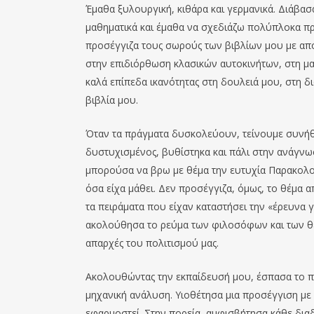
Έμαθα ξυλουργική, κιθάρα και γερμανικά. Διάβασα
μαθηματικά και έμαθα να σχεδιάζω πολύπλοκα πρ
προσέγγιζα τους σωρούς των βιβλίων μου με απ
στην επιδιόρθωση κλασικών αυτοκινήτων, στη μα
καλά επίπεδα ικανότητας στη δουλειά μου, στη δι
βιβλία μου.
Όταν τα πράγματα δυσκολεύουν, τείνουμε συνήθω
δυστυχισμένος, βυθίστηκα και πάλι στην ανάγνω
μπορούσα να βρω με θέμα την ευτυχία Παρακολού
όσα είχα μάθει. Δεν προσέγγιζα, όμως, το θέμα 
τα πειράματα που είχαν καταστήσει την «έρευνα 
ακολούθησα το ρεύμα των φιλοσόφων και των θε
απαρχές του πολιτισμού μας.
Ακολουθώντας την εκπαίδευσή μου, έσπασα το πρ
μηχανική ανάλυση. Υιοθέτησα μια προσέγγιση με
εφαρμοστεί. Στην πορεία, αμφισβήτησα κάθε δια