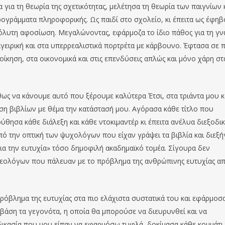
 για τη θεωρία της σχετικότητας, μελέτησα τη θεωρία των παιγνίων 
ογράμματα πληροφορικής. Ως παιδί στο σχολείο, κι έπειτα ως έφηβ
όλυτη αφοσίωση. Μεγαλώνοντας, εφάρμοζα το ίδιο πάθος για τη γ
γειρική και στα υπερρεαλιστικά πορτρέτα με κάρβουνο. Έφτασα σε 
οίκηση, στα οικονομικά και στις επενδύσεις απλώς και μόνο χάρη στ
ς να κάνουμε αυτό που ξέρουμε καλύτερα Έτσι, στα τριάντα μου κ
ση βιβλίων με θέμα την κατάστασή μου. Αγόρασα κάθε τίτλο που
θησα κάθε διάλεξη και κάθε ντοκιμαντέρ κι έπειτα ανέλυα διεξοδι
από την οπτική των ψυχολόγων που είχαν γράψει τα βιβλία και διεξ
για την ευτυχία» τόσο δημοφιλή ακαδημαϊκό τομέα. Σίγουρα δεν
ολόγων που πάλευαν με το πρόβλημα της ανθρώπινης ευτυχίας απ
όβλημα της ευτυχίας στα πιο ελάχιστα συστατικά του και εφάρμοσα
 βάση τα γεγονότα, η οποία θα μπορούσε να διευρυνθεί και να
δικασία που μου είπαν να εφαρμόσω τυφλά, δοκίμασα κάθε κομμάτι 