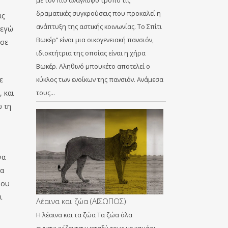
με τον πιο ανάγλυφο τρόπο τις
δραματικές συγκρούσεις που προκαλεί η
ις
ανάπτυξη της αστικής κοινωνίας. Το Σπίτι
 εγώ
Βωκέρ” είναι μια οικογενειακή πανσιόν,
 σε
ιδιοκτήτρια της οποίας είναι η χήρα
Βωκέρ. Αληθινό μπουκέτο αποτελεί ο
ε
κύκλος των ενοίκων της πανσιόν. Ανάμεσα
 και
τους…
ω τη
να
μα
μου
ι
Λέαινα και ζώα (ΑΙΣΩΠΟΣ)
Η λέαινα και τα ζώα Τα ζώα όλα