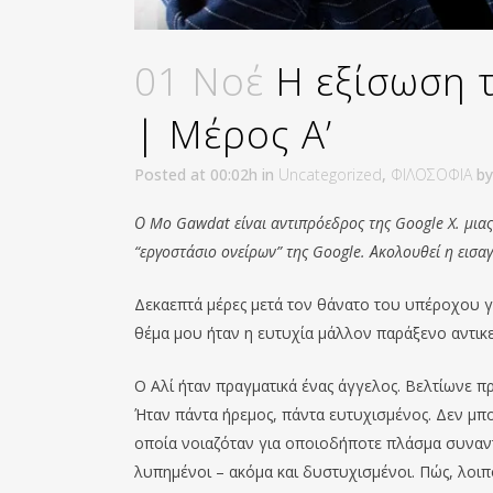
01 Νοέ
Η εξίσωση 
| Μέρος Α’
Posted at 00:02h
in
Uncategorized
,
ΦΙΛΟΣΟΦΙΑ
b
Ο Mo Gawdat είναι αντιπρόεδρος της Google X. μι
“εργοστάσιο ονείρων” της Google. Ακολουθεί η εισαγ
Δεκαεπτά μέρες μετά τον θάνατο του υπέροχου γ
θέμα μου ήταν η ευτυχία μάλλον παράξενο αντι
Ο Αλί ήταν πραγματικά ένας άγγελος. Βελτίωνε πρ
Ήταν πάντα ήρεμος, πάντα ευτυχισμένος. Δεν μπο
οποία νοιαζόταν για οποιοδήποτε πλάσμα συναντ
λυπημένοι – ακόμα και δυστυχισμένοι. Πώς, λοι