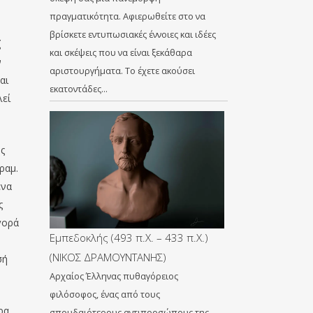
πραγματικότητα. Αφιερωθείτε στο να
βρίσκετε εντυπωσιακές έννοιες και ιδέες
ζ
και σκέψεις που να είναι ξεκάθαρα
ν
αριστουργήματα. Το έχετε ακούσει
αι
εκατοντάδες…
λεί
ς
ραμ.
ένα
ς
γορά
Εμπεδοκλής (493 π.Χ. – 433 π.Χ.)
(ΝΙΚΟΣ ΔΡΑΜΟΥΝΤΑΝΗΣ)
σή
Αρχαίος Έλληνας πυθαγόρειος
φιλόσοφος, ένας από τους
ρα
σπουδαιότερους αντιπροσώπους της