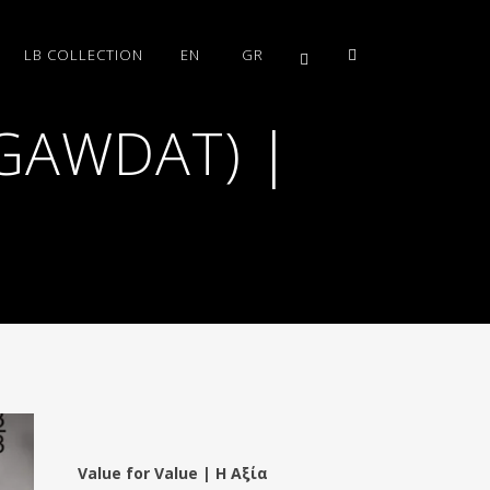
LB COLLECTION
EN
GR
 GAWDAT) |
Value for Value | Η Αξία