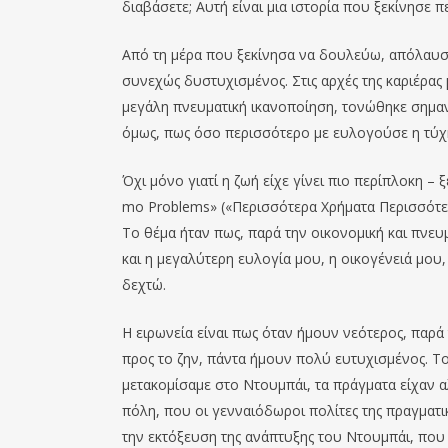
διαβάσετε; Αυτή είναι μια ιστορία που ξεκίνησε π
Από τη μέρα που ξεκίνησα να δουλεύω, απόλαυσα 
συνεχώς δυστυχισμένος. Στις αρχές της καριέρας
μεγάλη πνευματική ικανοποίηση, τονώθηκε σημαντ
όμως, πως όσο περισσότερο με ευλογούσε η τύχη
Όχι μόνο γιατί η ζωή είχε γίνει πιο περίπλοκη –
mo Problems» («Περισσότερα Χρήματα Περισσότε
Το θέμα ήταν πως, παρά την οικονομική και πνε
και η μεγαλύτερη ευλογία μου, η οικογένειά μου,
δεχτώ.
Η ειρωνεία είναι πως όταν ήμουν νεότερος, παρά
προς το ζην, πάντα ήμουν πολύ ευτυχισμένος. Το
μετακομίσαμε στο Ντουμπάι, τα πράγματα είχαν αλ
πόλη, που οι γενναιόδωροι πολίτες της πραγματι
την εκτόξευση της ανάπτυξης του Ντουμπάι, που