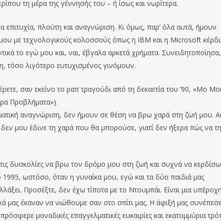
ερίπου τη μέρα της γέννησής του – ή ίσως και νωρίτερα.
επιτυχία, πλούτη και αναγνώριση. Κι όμως, παρ’ όλα αυτά, ήμουν
 μου με τεχνολογικούς κολοσσούς όπως η IBM και η Microsoft κέρδ
ικά το εγώ μου και, ναι, έβγαλα αρκετά χρήματα. Συνειδητοποίησα,
, τόσο λιγότερο ευτυχισμένος γινόμουν.
 ξέρετε, σαν εκείνο το ραπ τραγούδι από τη δεκαετία του ’90, «Μο M
ρα Προβλήματα»).
υματική αναγνώριση, δεν ήμουν σε θέση να βρω χαρά στη ζωή μου. 
 δεν μου έδινε τη χαρά που θα μπορούσε, γιατί δεν ήξερα πώς να τ
 τις δυσκολίες να βρω τον δρόμο μου στη ζωή και συχνά να κερδίσω
 1995, ωστόσο, όταν η γυναίκα μου, εγώ και τα δύο παιδιά μας
λάξει. Προσέξτε, δεν έχω τίποτα με το Ντουμπάι. Είναι μια υπέροχ
κά μας έκαναν να νιώθουμε σαν στο σπίτι μας. Η άφιξή μας συνέπεσ
 πρόσφερε μοναδικές επαγγελματικές ευκαιρίες και εκατομμύρια τρ