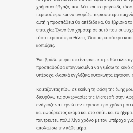
χρήματα» έβγαζα, που λέει και το τραγούδι, τόσ
περισσότερο και να αγοράζω περισσότερα παιχν
αυτή η προσπάθεια θα απέδιδε και θα έβρισκα το
επιτυχίας.Έγινα ένα χάμστερ σε αυτό που οι ψυ
τόσο περισσότερα θέλεις. Όσο περισσότερο κοπιά
κοπιάζεις.
Ένα βράδυ μπήκα στο ίντερνετ και με δύο κλικ αγό
προσπαθούσα απεγνωσμένα να γεμίσω το κενό στ
υπέροχα κλασικά εγγλέζικα αυτοκίνητα έφτασαν σ
Κοιτάζοντας πίσω σε εκείνη τη φάση της ζωής μο
διευρύνω τις συνεργασίες της Microsoft στην Αφ
ανάγκαζε να περνώ τον περισσότερο χρόνο μου σε
και δυσάρεστος ακόμα και στο σπίτι, και το ήξε
παντρευτεί, πολύ λίγο χρόνο με τον υπέροχο γιο
απολαύσω την κάθε μέρα.