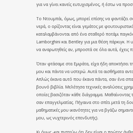
για να γίνει κανείς ευτυχισμένος, ή έστω να προ
Το Ντουμπάι, όμως, μπορεί επίσης να φαντάζει σ
νερά, ο ορίζοντας είναι γεμάτος με φουτουριστ
καταλαμβάνονται από ένα σταθερό ποτάμι παγκόσ
Lamborghini και Bentley για μια θέση πάρκιγκ. 
να αναρωτηθείς αν, μπροστά σε όλα αυτά, έχεις π
Όταν φτάσαμε στα Εμιράτα, είχα ήδη αποκτήσει 
μου και πάντα να υστερώ. Αυτά τα αισθήματα αντ
Απλώς έκανα αυτό που έκανα πάντα, σαν ένα σπασ
βουνό βιβλία. Μελέτησα τεχνικές αναλύσεις χρημ
οποίες βασιζόταν κάθε διάγραμμα. Μαθαίνοντας
σαν επαγγελματίας. Πήγαινα στο σπίτι μετά τη δ
μαθηματικές μου ικανότητες για να βγάζω σημαντ
μου, ως νυχτερινός επενδυτής).
Κι όμως -και πιστεύω ότι δεν είμαι ο πρώτος άνθ