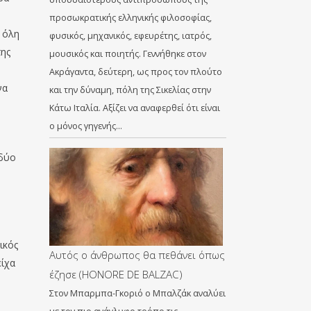
προσωκρατικής ελληνικής φιλοσοφίας,
 όλη
φυσικός, μηχανικός, εφευρέτης, ιατρός,
της
μουσικός και ποιητής. Γεννήθηκε στον
Ακράγαντα, δεύτερη, ως προς τον πλούτο
να
και την δύναμη, πόλη της Σικελίας στην
Κάτω Ιταλία. Αξίζει να αναφερθεί ότι είναι
ο μόνος γηγενής…
 δύο
ικός
Αυτός ο άνθρωπος θα πεθάνει όπως
είχα
έζησε (HONORE DE BALZAC)
Στον Μπαρμπα-Γκοριό ο Μπαλζάκ αναλύει