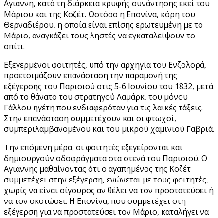
Αγιάννη, κατά τη διάρκεια κρυφής συνάντησης εκεί του
Μάριου και της Κοζέτ. Ωστόσο η Επονίνα, κόρη του
Θερναδιέρου, η οποία είναι επίσης ερωτευμένη με το
Μάριο, αναγκάζει τους ληστές να εγκαταλείψουν το
σπίτι.
Εξεγερμένοι φοιτητές, υπό την αρχηγία του Ενζολορά,
προετοιμάζουν επανάσταση την παραμονή της
εξέγερσης του Παρισιού στις 5-6 Ιουνίου του 1832, μετά
από το θάνατο του στρατηγού Λαμάρκ, του μόνου
Γάλλου ηγέτη που ενδιαφερόταν για τις λαϊκές τάξεις.
Στην επανάσταση συμμετέχουν και οι φτωχοί,
συμπεριλαμβανομένου και του μικρού χαμινιού Γαβριά.
Την επόμενη μέρα, οι φοιτητές εξεγείρονται και
δημιουργούν οδοφράγματα στα στενά του Παρισιού. Ο
Αγιάννης μαθαίνοντας ότι ο αγαπημένος της Κοζέτ
συμμετέχει στην εξέγερση, ενώνεται με τους φοιτητές,
χωρίς να είναι σίγουρος αν θέλει να τον προστατεύσει ή
να τον σκοτώσει. Η Επονίνα, που συμμετέχει στη
εξέγερση για να προστατεύσει τον Μάριο, καταλήγει να