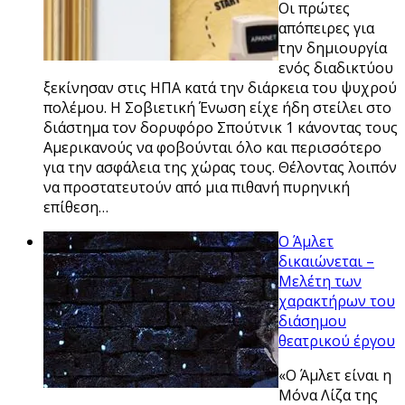
Οι πρώτες
απόπειρες για
την δημιουργία
ενός διαδικτύου
ξεκίνησαν στις ΗΠΑ κατά την διάρκεια του ψυχρού
πολέμου. Η Σοβιετική Ένωση είχε ήδη στείλει στο
διάστημα τον δορυφόρο Σπούτνικ 1 κάνοντας τους
Αμερικανούς να φοβούνται όλο και περισσότερο
για την ασφάλεια της χώρας τους. Θέλοντας λοιπόν
να προστατευτούν από μια πιθανή πυρηνική
επίθεση…
Ο Άμλετ
δικαιώνεται –
Μελέτη των
χαρακτήρων του
διάσημου
θεατρικού έργου
«Ο Άμλετ είναι η
Μόνα Λίζα της