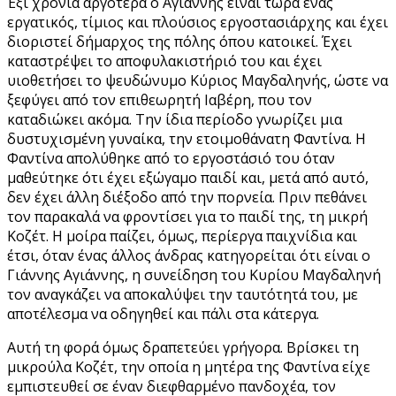
Έξι χρόνια αργότερα ο Αγιάννης είναι τώρα ένας
εργατικός, τίμιος και πλούσιος εργοστασιάρχης και έχει
διοριστεί δήμαρχος της πόλης όπου κατοικεί. Έχει
καταστρέψει το αποφυλακιστήριό του και έχει
υιοθετήσει το ψευδώνυμο Κύριος Μαγδαληνής, ώστε να
ξεφύγει από τον επιθεωρητή Ιαβέρη, που τον
καταδιώκει ακόμα. Την ίδια περίοδο γνωρίζει μια
δυστυχισμένη γυναίκα, την ετοιμοθάνατη Φαντίνα. Η
Φαντίνα απολύθηκε από το εργοστάσιό του όταν
μαθεύτηκε ότι έχει εξώγαμο παιδί και, μετά από αυτό,
δεν έχει άλλη διέξοδο από την πορνεία. Πριν πεθάνει
τον παρακαλά να φροντίσει για το παιδί της, τη μικρή
Κοζέτ. Η μοίρα παίζει, όμως, περίεργα παιχνίδια και
έτσι, όταν ένας άλλος άνδρας κατηγορείται ότι είναι ο
Γιάννης Αγιάννης, η συνείδηση του Κυρίου Μαγδαληνή
τον αναγκάζει να αποκαλύψει την ταυτότητά του, με
αποτέλεσμα να οδηγηθεί και πάλι στα κάτεργα.
Αυτή τη φορά όμως δραπετεύει γρήγορα. Βρίσκει τη
μικρούλα Κοζέτ, την οποία η μητέρα της Φαντίνα είχε
εμπιστευθεί σε έναν διεφθαρμένο πανδοχέα, τον