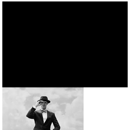
Οι καθρέπτες που
αποκαλύπτουν την
αλήθεια είναι μισητοί. Το
καταλαβαίνω (VICTOR
HUGO)