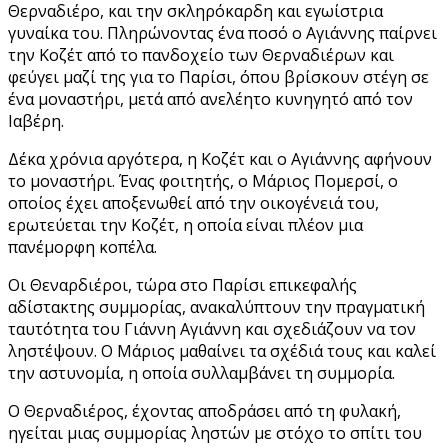
Θερναδιέρο, και την σκληρόκαρδη και εγωίστρια
γυναίκα του. Πληρώνοντας ένα ποσό ο Αγιάννης παίρνει
την Κοζέτ από το πανδοχείο των Θερναδιέρων και
φεύγει μαζί της για το Παρίσι, όπου βρίσκουν στέγη σε
ένα μοναστήρι, μετά από ανελέητο κυνηγητό από τον
Ιαβέρη.
Δέκα χρόνια αργότερα, η Κοζέτ και ο Αγιάννης αφήνουν
το μοναστήρι. Ένας φοιτητής, ο Μάριος Πομερσί, ο
οποίος έχει αποξενωθεί από την οικογένειά του,
ερωτεύεται την Κοζέτ, η οποία είναι πλέον μια
πανέμορφη κοπέλα.
Οι Θεναρδιέροι, τώρα στο Παρίσι επικεφαλής
αδίστακτης συμμορίας, ανακαλύπτουν την πραγματική
ταυτότητα του Γιάννη Αγιάννη και σχεδιάζουν να τον
ληστέψουν. Ο Μάριος μαθαίνει τα σχέδιά τους και καλεί
την αστυνομία, η οποία συλλαμβάνει τη συμμορία.
Ο Θερναδιέρος, έχοντας αποδράσει από τη φυλακή,
ηγείται μιας συμμορίας ληστών με στόχο το σπίτι του