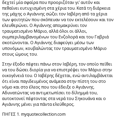
δεχτεί μία σφαίρα που προοριζόταν γι’ αυτόν και
πεθαίνει ευτυχισμένη στα χέρια του. Κατά τη διάρκεια
της μάχης ο Αγιάννης σώζει τον Ιαβέρη από τα χέρια
των φοιτητών που σκόπευαν να τον εκτελέσουν και τον
ελευθερώνει. Ο Αγιάννης απομακρύνει τον
τραυματισμένο Μάριο, αλλά όλοι οι άλλοι,
συμπεριλαμβανομένων του Ενζολορά και του Γαβριά
σκοτώνονται. Ο Αγιάννης διαφεύγει μέσω των
υπονόμων, κουβαλώντας τον τραυματισμένο Μάριο
στους ώμους του.
Στην έξοδο πέφτει πάνω στον Ιαβέρη, τον οποίο πείθει
να του δώσει διορία για να επιστρέψει τον Μάριο στην
οικογένειά του. Ο Ιαβέρης δέχεται, ενώ αντιλαμβάνεται
ότι είναι παγιδευμένος ανάμεσα στην πίστη του στο
νόμο και στο έλεος που του έδειξε ο Αγιάννης.
Αδυνατώντας να αντιμετωπίσει το δίλημμά του,
αυτοκτονεί πέφτοντας στα νερά του Σηκουάνα και ο
Αγιάννης μένει για πάντα ελεύθερος.
ΠΗΓΕΣ 1. myquotecollection.com