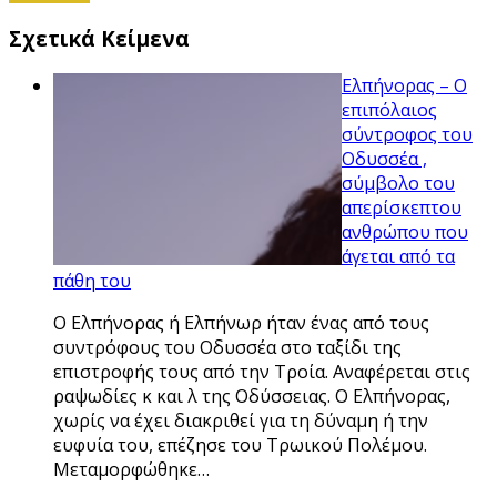
Σχετικά Κείμενα
Ελπήνορας – Ο
επιπόλαιος
σύντροφος του
Οδυσσέα ,
σύμβολο του
απερίσκεπτου
ανθρώπου που
άγεται από τα
πάθη του
Ο Ελπήνορας ή Ελπήνωρ ήταν ένας από τους
συντρόφους του Οδυσσέα στο ταξίδι της
επιστροφής τους από την Τροία. Αναφέρεται στις
ραψωδίες κ και λ της Οδύσσειας. Ο Ελπήνορας,
χωρίς να έχει διακριθεί για τη δύναμη ή την
ευφυία του, επέζησε του Τρωικού Πολέμου.
Μεταμορφώθηκε…