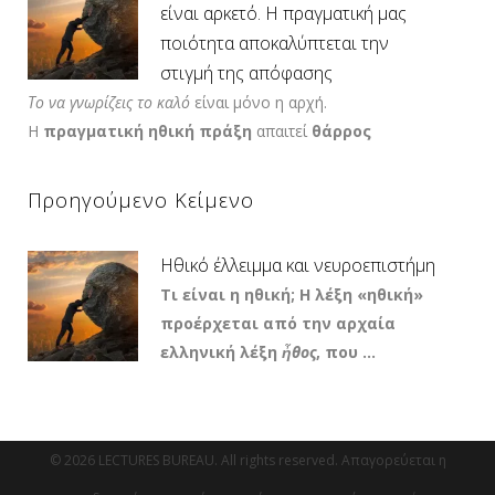
είναι αρκετό. Η πραγματική μας
ποιότητα αποκαλύπτεται την
στιγμή της απόφασης
Το να γνωρίζεις το καλό
είναι μόνο η αρχή.
Η
πραγματική ηθική πράξη
απαιτεί
θάρρος
Προηγούμενο Κείμενο
Ηθικό έλλειμμα και νευροεπιστήμη
Τι είναι η ηθική;
Η λέξη «ηθική»
προέρχεται από την αρχαία
ελληνική λέξη
ἦθος
, που ...
© 2026 LECTURES BUREAU. All rights reserved. Απαγορεύεται η