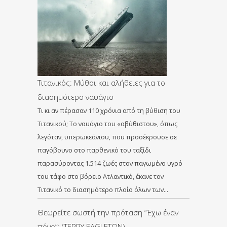
Τιτανικός: Μύθοι και αλήθειες για το
διασημότερο ναυάγιο
Τι κι αν πέρασαν 110 χρόνια από τη βύθιση του
Τιτανικού; Το ναυάγιο του «αβύθιστου», όπως
λεγόταν, υπερωκεάνιου, που προσέκρουσε σε
παγόβουνο στο παρθενικό του ταξίδι
παρασύροντας 1.514 ζωές στον παγωμένο υγρό
του τάφο στο βόρειο Ατλαντικό, έκανε τον
Τιτανικό το διασημότερο πλοίο όλων των…
Θεωρείτε σωστή την πρόταση “Έχω έναν
πόνο”; (TERRY EAGLETON)