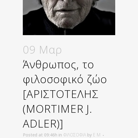
09 Μαρ
Άνθρωπος, το
φιλοσοφικό ζώο
[ΑΡΙΣΤΟΤΕΛΗΣ
(MORTIMER J.
ADLER)]
Posted at 09:46h
in
ΦΙΛΟΣΟΦΙΑ
by
E M