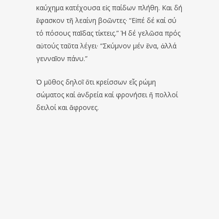
καύχημα κατέχουσα εἰς παίδων πλήθη. Και δή
ἔφασκον τῆ λεαίνη βοῶντες· “Εἰπέ δέ καί σύ
τό πόσους παῖδας τίκτεις.” Ἡ δέ γελῶσα πρός
αὐτούς ταῦτα λέγει· “Σκύμνον μέν ἕνα, ἀλλά
γενναῖον πάνυ.”
Ὁ μῦθος δηλοῖ ὅτι κρείσσων εἷς ρώμη
σώματος καί ἀνδρεία καί φρονήσει ἤ πολλοί
δειλοί και ἄφρονες.