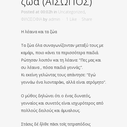
ζώα (ΑΙΣΩΠΟΣ)
Posted at 00:02h
in
Uncategorized
,
ΦΙΛΟΣΟΦΙΑ
by
admin
1
Like
Share
Η λέαινα και τα ζώα
Τα ζώα όλα συναγωνίζονταν μεταξύ τους με
καμάρι, ποιο κάνει τα περισσότερα παιδιά.
Ρώτησαν λοιπόν και τη λέαινα: “Πες μας και
συ λέαινα , πόσα παιδιά γεννάς;”.
Κι εκείνη γελώντας τους απάντησε: “Εγώ
γεννάω ένα λιονταράκι, αλλά είναι ατρόμητο”.
Ο μύθος δηλώνει ότι ο ένας δυνατός,
γενναίος και συνετός είναι ισχυρότερος από
πολλούς δειλούς και άμυαλους.
Στάσις δέ ἦλθε πᾶσι τοῖς τετραπόδοις