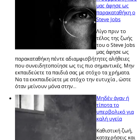
μας άφησε ως
παρακαταθήκη ο
Steve Jobs
Λίγο πριν το
τέλος της ζωής
του ο Steve Jobs
μας άφησε ως
παρακαταθήκη πέντε αδιαμφισβήτητες αλήθειες
που συνειδητοποίησε ως τις πιο σημαντικές. Μην
εκπαιδεύετε τα παιδιά σας με στόχο τα χρήματα.
Να τα εκκπαιδεύετε με στόχο την ευτυχία , ώστε
όταν μείνουν μόνα στην…
Μηδέν άγαν ή
τίποτα το
υπερβολικό για
καλή υγεία
Καθιστική ζωή,
καταχρήσεις και