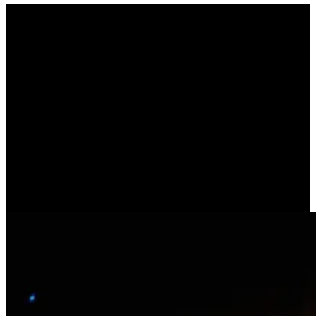
Ας πάρουμε τα πράγματα
από την αρχή. Η
καθοριστική σημασία της
πόλης για τον άνθρωπο
(ΑΡΙΣΤΟΤΕΛΗΣ)