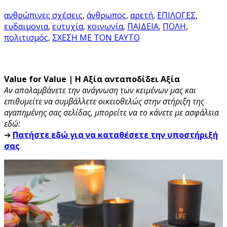
ανθρώπινες σχέσεις
,
άνθρωπος
,
αρετή
,
ΕΠΙΛΟΓΕΣ
,
ευδαιμονια
,
ευτυχία
,
κοινωνία
,
ΠΑΙΔΕΙΑ
,
ΠΟΛΗ
,
πολιτισμός
,
ΣΧΕΣΗ ΜΕ ΤΟΝ ΕΑΥΤΟ
Value for Value | Η Αξία ανταποδίδει Αξία
Αν απολαμβάνετε την ανάγνωση των κειμένων μας και
επιθυμείτε να συμβάλλετε οικειοθελώς στην στήριξη της
αγαπημένης σας σελίδας, μπορείτε να το κάνετε με ασφάλεια
εδώ:
➔
Πατήστε εδώ για να καταθέσετε την υποστήριξή
σας