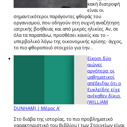
κακή διατροφή
είναι οι
σηµαντικότεροι παράγοντες φθοράς του
οργανισµού, που οδηγούν στη συχνή αναζήτηση
ιατρικής βοήθειας και από µικρές ηλικίες. Αν, σε
όλα τα παραπάνω, προσθέσει κανείς και το –
υπερβολικό λόγω της οικονοµικής κρίσης- άγχος,
το πιο φθοροποιό στοιχείο για την…
Είκοσι δύο
αιώνες
αργότερα, οι
μαθηματικοί
απέδειξαν ότι ο
Ευκλείδης είχε
ανέκαθεν δίκιο.
(WILLIAM
DUNHAM) | Μέρος Α’
Στο διάβα της ιστορίας, το πιο προβληματικό
χαρακτηριστικό του Βιβλίου Ι των Στοιχείων είναι