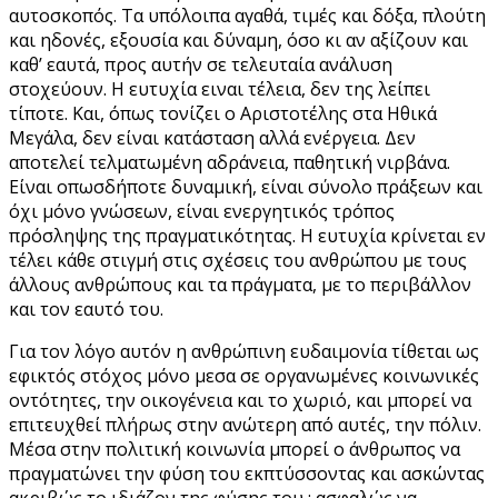
αυτοσκοπός. Τα υπόλοιπα αγαθά, τιμές και δόξα, πλούτη
και ηδονές, εξουσία και δύναμη, όσο κι αν αξίζουν και
καθ’ εαυτά, προς αυτήν σε τελευταία ανάλυση
στοχεύουν. Η ευτυχία ειναι τέλεια, δεν της λείπει
τίποτε. Και, όπως τονίζει ο Αριστοτέλης στα Ηθικά
Μεγάλα, δεν είναι κατάσταση αλλά ενέργεια. Δεν
αποτελεί τελματωμένη αδράνεια, παθητική νιρβάνα.
Είναι οπωσδήποτε δυναμική, είναι σύνολο πράξεων και
όχι μόνο γνώσεων, είναι ενεργητικός τρόπος
πρόσληψης της πραγματικότητας. Η ευτυχία κρίνεται εν
τέλει κάθε στιγμή στις σχέσεις του ανθρώπου με τους
άλλους ανθρώπους και τα πράγματα, με το περιβάλλον
και τον εαυτό του.
Για τον λόγο αυτόν η ανθρώπινη ευδαιμονία τίθεται ως
εφικτός στόχος μόνο μεσα σε οργανωμένες κοινωνικές
οντότητες, την οικογένεια και το χωριό, και μπορεί να
επιτευχθεί πλήρως στην ανώτερη από αυτές, την πόλιν.
Μέσα στην πολιτική κοινωνία μπορεί ο άνθρωπος να
πραγματώνει την φύση του εκπτύσσοντας και ασκώντας
ακριβώς το ιδιάζον της φύσης του : ασφαλώς να