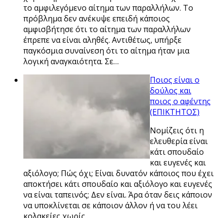
το αμφιλεγόμενο αίτημα των παραλλήλων. Το
πρόβλημα δεν ανέκυψε επειδή κάποιος
αμφισβήτησε ότι το αίτημα των παραλλήλων
έπρεπε να είναι αληθές. Αντιθέτως, υπήρξε
παγκόσμια συναίνεση ότι το αίτημα ήταν μια
λογική αναγκαιότητα. Σε…
Ποιος είναι ο
δούλος και
ποιος ο αφέντης
(ΕΠΙΚΤΗΤΟΣ)
Νομίζεις ότι η
ελευθερία είναι
κάτι σπουδαίο
και ευγενές και
αξιόλογο; Πώς όχι; Είναι δυνατόν κάποιος που έχει
αποκτήσει κάτι σπουδαίο και αξιόλογο και ευγενές
να είναι ταπεινός; Δεν είναι. Άρα όταν δεις κάποιον
να υποκλίνεται σε κάποιον άλλον ή να του λέει
κολακείες χωρίς…