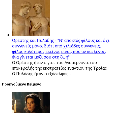
Ορέστης και Πυλάδης - "Ν' αποκτάς φίλους και όχι
συγγενείς μόνο, διότι από χιλιάδες συγγενείς,
φίλος καλύτερος εκείνος είναι, που αν και ξένος,
ένα γίνεται μαζί σου στη ζωή"
Ο Ορέστης ήταν ο γιος του Αγαμέμνονα, του
επικεφαλής της εκστρατείας εναντίον της Τροίας.
Ο Πυλάδης ήταν ο εξάδελφός ...
Προηγούμενο Κείμενο