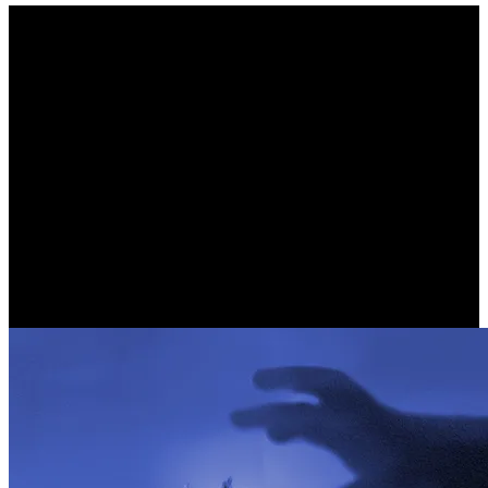
Ο Κριτής καταδικάζει, και
το Θύμα υφίσταται (DON
MIGUEL RUIZ)