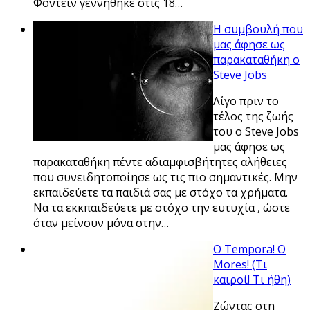
Φοντέιν γεννήθηκε στις 18…
Η συμβουλή που
μας άφησε ως
παρακαταθήκη ο
Steve Jobs
Λίγο πριν το
τέλος της ζωής
του ο Steve Jobs
μας άφησε ως
παρακαταθήκη πέντε αδιαμφισβήτητες αλήθειες
που συνειδητοποίησε ως τις πιο σημαντικές. Μην
εκπαιδεύετε τα παιδιά σας με στόχο τα χρήματα.
Να τα εκκπαιδεύετε με στόχο την ευτυχία , ώστε
όταν μείνουν μόνα στην…
O Tempora! O
Mores! (Τι
καιροί! Τι ήθη)
Ζώντας στη