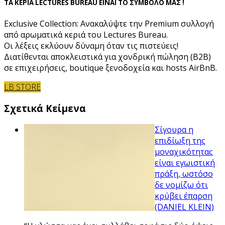
ΤΑ ΚΕΡΙΑ LECTURES BUREAU ΕΙΝΑΙ ΤΟ ΣΥΜΒΟΛΟ ΜΑΣ !
Exclusive Collection: Ανακαλύψτε την Premium συλλογή
από αρωματικά κεριά του Lectures Bureau.
Οι λέξεις εκλύουν δύναμη όταν τις πιστεύεις!
Διατίθενται αποκλειστικά για χονδρική πώληση (B2B)
σε επιχειρήσεις, boutique ξενοδοχεία και hosts AirBnB.
LB STORE
Σχετικά Κείμενα
Σίγουρα η
επιδίωξη της
μοναχικότητας
είναι εγωιστική
πράξη, ωστόσο
δε νομίζω ότι
κρύβει έπαρση
(DANIEL KLEIN)