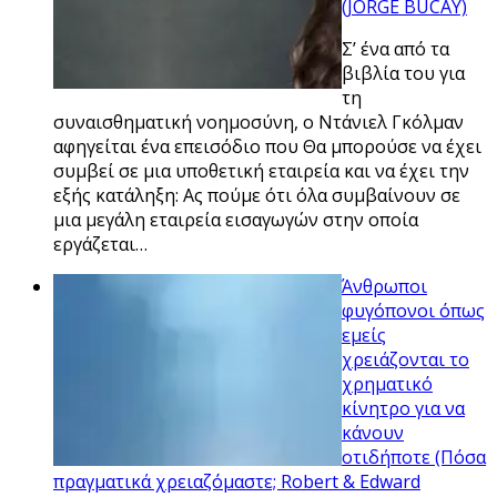
(JORGE BUCAY)
Σ’ ένα από τα
βιβλία του για
τη
συναισθηματική νοημοσύνη, ο Ντάνιελ Γκόλμαν
αφηγείται ένα επεισόδιο που Θα μπορούσε να έχει
συμβεί σε μια υποθετική εταιρεία και να έχει την
εξής κατάληξη: Ας πούμε ότι όλα συμβαίνουν σε
μια μεγάλη εταιρεία εισαγωγών στην οποία
εργάζεται…
Άνθρωποι
φυγόπονοι όπως
εμείς
χρειάζονται το
χρηματικό
κίνητρο για να
κάνουν
οτιδήποτε (Πόσα
πραγματικά χρειαζόμαστε; Robert & Edward