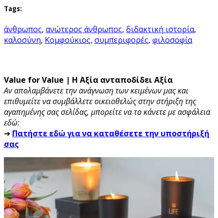
Tags:
άνθρωπος
,
ανώτερος άνθρωπος
,
διδακτική ιστορία
,
καλοσύνη
,
Κομφούκιος
,
συμπεριφορές
,
φιλοσοφία
Value for Value | Η Αξία ανταποδίδει Αξία
Αν απολαμβάνετε την ανάγνωση των κειμένων μας και
επιθυμείτε να συμβάλλετε οικειοθελώς στην στήριξη της
αγαπημένης σας σελίδας, μπορείτε να το κάνετε με ασφάλεια
εδώ:
➔
Πατήστε εδώ για να καταθέσετε την υποστήριξή
σας