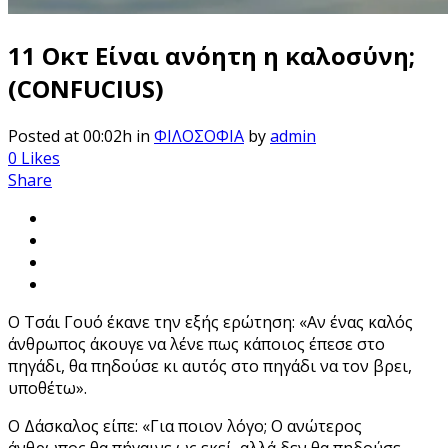
11 Οκτ
Είναι ανόητη η καλοσύνη;
(CONFUCIUS)
Posted at 00:02h
in
ΦΙΛΟΣΟΦΙΑ
by
admin
0
Likes
Share
Ο Τσάι Γουό έκανε την εξής ερώτηση: «Αν ένας καλός
άνθρωπος άκουγε να λένε πως κάποιος έπεσε στο
πηγάδι, θα πηδούσε κι αυτός στο πηγάδι να τον βρει,
υποθέτω».
Ο Δάσκαλος είπε: «Για ποιον λόγο; Ο ανώτερος
άνθρωπος θα πήγαινε ως εκεί, αλλά δεν θα πηδούσε