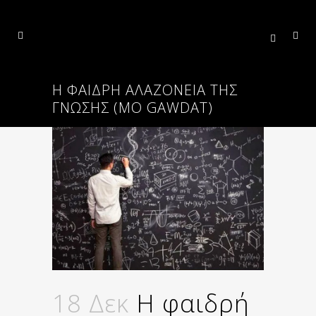
H ΦΑΙΔΡΉ ΑΛΑΖΟΝΕΊΑ ΤΗΣ
ΓΝΏΣΗΣ (MO GAWDAT)
18 Δεκ
H φαιδρή