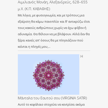
Αιμιλιανός Μονάη, Αλεξανδρεύς, 628–655
μ.X. (Κ.Π. ΚΑΒΑΦΗΣ)
Με λόγια, με φυσιογνωμία, και με τρόπους μια
εξαίρετη θα κάμω πανοπλία· και θ’ αντικρύζω έτσι
τους κακούς ανθρώπους χωρίς να έχω φόβον ή
αδυναμία. Θα θέλουν να με βλάψουν. Aλλά δεν θα
ξέρει κανείς απ’ όσους θα με πλησιάζουν πού
κείνται η πληγές μου,…
Η
Μάνταλα του Εαυτού σου (VIRGINIA SATIR)
Αυτό το κεφάλαιο στοχεύει να κεντρίσει ακόμα