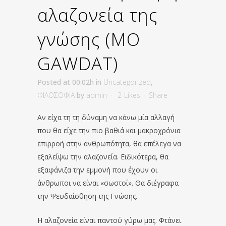
αλαζονεία της
γνώσης (MO
GAWDAT)
Posted at 00:02h
in
Uncategorized
,
ΦΙΛΟΣΟΦΙΑ
by
admin
2
Likes
Share
Αν είχα τη τη δύναμη να κάνω μία αλλαγή
που θα είχε την πιο βαθιά και μακροχρόνια
επιρροή στην ανθρωπότητα, θα επέλεγα να
εξαλείψω την αλαζονεία. Ειδικότερα, θα
εξαφάνιζα την εμμονή που έχουν οι
άνθρωποι να είναι «σωστοί». Θα διέγραφα
την Ψευδαίσθηση της Γνώσης.
Η αλαζονεία είναι παντού γύρω μας. Φτάνει