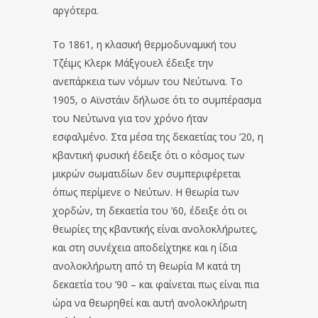
αργότερα.
Το 1861, η κλασική θερμοδυναμική του
Τζέιμς Κλερκ Μάξγουελ έδειξε την
ανεπάρκεια των νόμων του Νεύτωνα. Το
1905, ο Αϊνστάιν δήλωσε ότι το συμπέρασμα
του Νεύτωνα για τον χρόνο ήταν
εσφαλμένο. Στα μέσα της δεκαετίας του ’20, η
κβαντική φυσική έδειξε ότι ο κόσμος των
μικρών σωματιδίων δεν συμπεριφέρεται
όπως περίμενε ο Νεύτων. Η θεωρία των
χορδών, τη δεκαετία του ’60, έδειξε ότι οι
θεωρίες της κβαντικής είναι ανολοκλήρωτες,
και στη συνέχεια αποδείχτηκε και η ίδια
ανολοκλήρωτη από τη θεωρία Μ κατά τη
δεκαετία του ’90 – και φαίνεται πως είναι πια
ώρα να θεωρηθεί και αυτή ανολοκλήρωτη