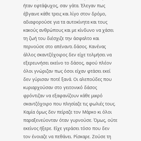
ήταν εφτάψυχος, σαν γάτα. Έλεγαν πως
έβγαινε κάθε τρεις και λίγο στον δρόμο,
αδιαφορούσε για τα αυτοκίνητα και τους
κακούς ανθρώπους και με κίνδυνο να χάσει
τη ζωή του διέσχιζε την άσφαλτο και
περνούσε στο απέναντι δάσος. Κανένας
άλλος σκαντζόχοιρος δεν είχε τολμήσει να
εξερευνήσει εκείνο το δάσος, αφού πλέον
όλοι γνώριζαν πως όσοι είχαν φτάσει εκεί
δεν γύρισαν ποτέ ξανά. Οι αλεπούδες που
κυριαρχούσαν στο γειτονικό δάσος
φρόντιζαν να εξαφανίζουν κάθε μικρό
σκαντζόχοιρο που πλησίαζε τις φωλιές τους.
Καμία όμως δεν πείραζε τον Μάρκο κι όλοι
παραξενεύονταν όταν γυρνούσε. Όμως, ούτε
εκείνος ήξερε. Είχε γεράσει τόσο που δεν
τον ένοιαζε να πεθάνει. Ρίσκαρε. Ζούσε τη