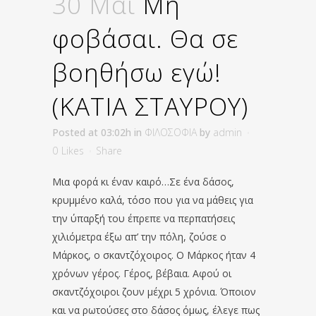
30 Μάι
Μη
φοβάσαι. Θα σε
βοηθήσω εγώ!
(ΚΑΤΙΑ ΣΤΑΥΡΟΥ)
Posted at 03:02h
in
ΦΙΛΟΣΟΦΙΑ
by
admin
0
Likes
Share
Μια φορά κι έναν καιρό…Σε ένα δάσος,
κρυμμένο καλά, τόσο που για να μάθεις για
την ύπαρξή του έπρεπε να περπατήσεις
χιλιόμετρα έξω απ’ την πόλη, ζούσε ο
Μάρκος, ο σκαντζόχοιρος. Ο Μάρκος ήταν 4
χρόνων γέρος. Γέρος, βέβαια. Αφού οι
σκαντζόχοιροι ζουν μέχρι 5 χρόνια. Όποιον
και να ρωτούσες στο δάσος όμως, έλεγε πως