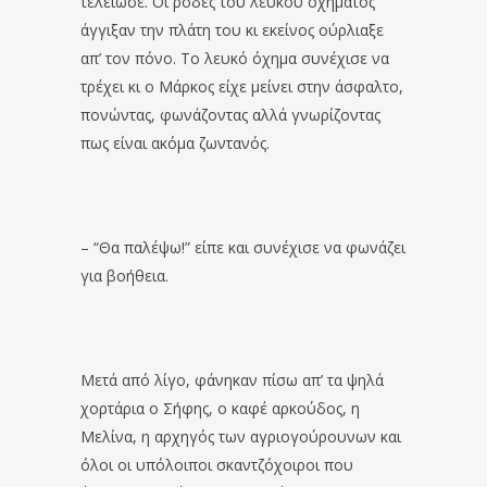
τελείωσε. Οι ρόδες του λευκού οχήματος
άγγιξαν την πλάτη του κι εκείνος ούρλιαξε
απ’ τον πόνο. Το λευκό όχημα συνέχισε να
τρέχει κι ο Μάρκος είχε μείνει στην άσφαλτο,
πονώντας, φωνάζοντας αλλά γνωρίζοντας
πως είναι ακόμα ζωντανός.
– “Θα παλέψω!” είπε και συνέχισε να φωνάζει
για βοήθεια.
Μετά από λίγο, φάνηκαν πίσω απ’ τα ψηλά
χορτάρια ο Σήφης, ο καφέ αρκούδος, η
Μελίνα, η αρχηγός των αγριογούρουνων και
όλοι οι υπόλοιποι σκαντζόχοιροι που