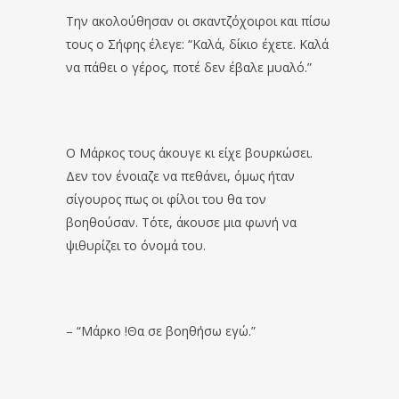
Την ακολούθησαν οι σκαντζόχοιροι και πίσω
τους ο Σήφης έλεγε: “Καλά, δίκιο έχετε. Καλά
να πάθει ο γέρος, ποτέ δεν έβαλε μυαλό.”
Ο Μάρκος τους άκουγε κι είχε βουρκώσει.
Δεν τον ένοιαζε να πεθάνει, όμως ήταν
σίγουρος πως οι φίλοι του θα τον
βοηθούσαν. Τότε, άκουσε μια φωνή να
ψιθυρίζει το όνομά του.
– “Μάρκο !Θα σε βοηθήσω εγώ.”