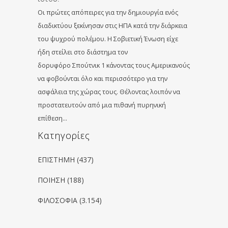
Οι πρώτες απόπειρες για την δημιουργία ενός
διαδικτύου ξεκίνησαν στις ΗΠΑ κατά την διάρκεια
του ψυχρού πολέμου. Η Σοβιετική Ένωση είχε
ήδη στείλει στο διάστημα τον
δορυφόρο Σπούτνικ 1 κάνοντας τους Αμερικανούς
να φοβούνται όλο και περισσότερο για την
ασφάλεια της χώρας τους. Θέλοντας λοιπόν να
προστατευτούν από μια πιθανή πυρηνική
επίθεση…
Kατηγορίες
ΕΠΙΣΤΗΜΗ
(437)
ΠΟΙΗΣΗ
(188)
ΦΙΛΟΣΟΦΙΑ
(3.154)