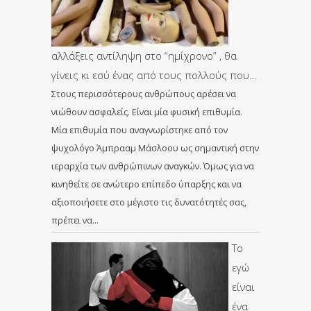
αλλάξεις αντίληψη στο “ημίχρονο” , θα
γίνεις κι εσύ ένας από τους πολλούς που…
Στους περισσότερους ανθρώπους αρέσει να
νιώθουν ασφαλείς. Είναι μία φυσική επιθυμία.
Μία επιθυμία που αναγνωρίστηκε από τον
ψυχολόγο Άμπρααμ Μάσλοου ως σημαντική στην
ιεραρχία των ανθρώπινων αναγκών. Όμως για να
κινηθείτε σε ανώτερο επίπεδο ύπαρξης και να
αξιοποιήσετε στο μέγιστο τις δυνατότητές σας,
πρέπει να…
Το
εγώ
είναι
ένα