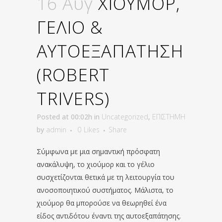
16 Αυγ
ΧΙΟΥΜΟΡ,
ΓΕΛΙΟ &
ΑΥΤΟΕΞΑΠΑΤΗΣΗ
(ROBERT
TRIVERS)
Posted at 00:02h
in
Uncategorized
,
ΕΠΙΣΤΗΜΗ
by
admin
0
Likes
Share
Σύμφωνα με μια σημαντική πρόσφατη
ανακάλυψη, το χιούμορ και το γέλιο
συσχετίζονται θετικά με τη λειτουργία του
ανοσοποιητικού συστήματος. Μάλιστα, το
χιούμορ θα μπορούσε να θεωρηθεί ένα
είδος αντιδότου έναντι της αυτοεξαπάτησης.