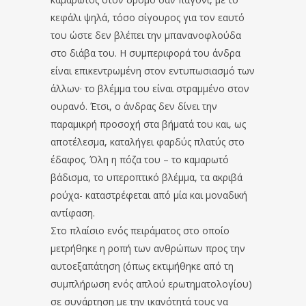
κεφάλι ψηλά, τόσο σίγουρος για τον εαυτό
του ώστε δεν βλέπει την μπανανοφλούδα
στο διάβα του. Η συμπεριφορά του άνδρα
είναι επικεντρωμένη στον εντυπωσιασμό των
άλλων· το βλέμμα του είναι στραμμένο στον
ουρανό. Έτσι, ο άνδρας δεν δίνει την
παραμικρή προσοχή στα βήματά του και, ως
αποτέλεσμα, καταλήγει φαρδύς πλατύς στο
έδαφος. Όλη η πόζα του – το καμαρωτό
βάδισμα, το υπεροπτικό βλέμμα, τα ακριβά
ρούχα- καταστρέφεται από μία και μοναδική
αντίφαση.
Στο πλαίσιο ενός πειράματος στο οποίο
μετρήθηκε η ροπή των ανθρώπων προς την
αυτοεξαπάτηση (όπως εκτιμήθηκε από τη
συμπλήρωση ενός απλού ερωτηματολογίου)
σε συνάρτηση με την ικανότητά τους να