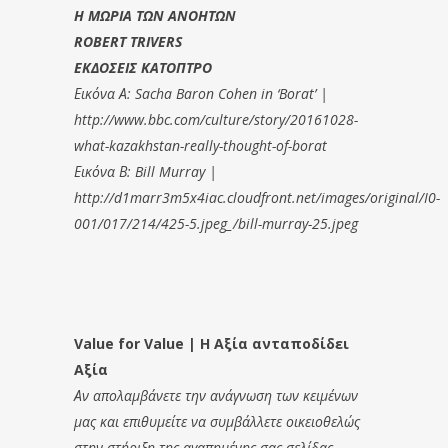
Η ΜΩΡΙΑ ΤΩΝ ΑΝΟΗΤΩΝ
ROBERT TRIVERS
ΕΚΔΟΣΕΙΣ ΚΑΤΟΠΤΡΟ
Εικόνα Α: Sacha Baron Cohen in ‘Borat’ |
http://www.bbc.com/culture/story/20161028-
what-kazakhstan-really-thought-of-borat
Εικόνα Β: Bill Murray |
http://d1marr3m5x4iac.cloudfront.net/images/original/I0-
001/017/214/425-5.jpeg_/bill-murray-25.jpeg
Value for Value | Η Αξία ανταποδίδει
Αξία
Αν απολαμβάνετε την ανάγνωση των κειμένων
μας και επιθυμείτε να συμβάλλετε οικειοθελώς
στην στήριξη της αγαπημένης σας σελίδας,