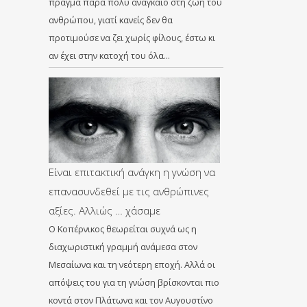
πράγμα πάρα πολύ αναγκαίο στη ζωή του
ανθρώπου, γιατί κανείς δεν θα
προτιμούσε να ζει χωρίς φίλους, έστω κι
αν έχει στην κατοχή του όλα…
Είναι επιτακτική ανάγκη η γνώση να
επανασυνδεθεί με τις ανθρώπινες
αξίες. Αλλιώς … χάσαμε
Ο Κοπέρνικος θεωρείται συχνά ως η
διαχωριστική γραμμή ανάμεσα στον
Μεσαίωνα και τη νεότερη εποχή. Αλλά οι
απόψεις του για τη γνώση βρίσκονται πιο
κοντά στον Πλάτωνα και τον Αυγουστίνο