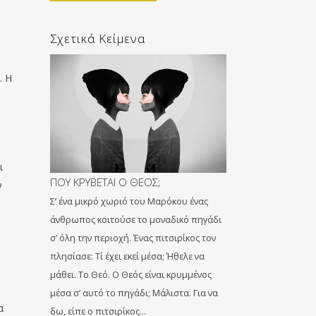
Σχετικά Κείμενα
. Η
ι
ΠΟΥ ΚΡΥΒΕΤΑΙ Ο ΘΕΟΣ;
ν
Σ’ ένα μικρό χωριό του Μαρόκου ένας
άνθρωπος κοιτούσε το μοναδικό πηγάδι
σ’ όλη την περιοχή. Ένας πιτσιρίκος τον
πλησίασε: Τί έχει εκεί μέσα; Ήθελε να
μάθει. Το Θεό. Ο Θεός είναι κρυμμένος
μέσα σ’ αυτό το πηγάδι; Μάλιστα. Για να
α
δω, είπε ο πιτσιρίκος…