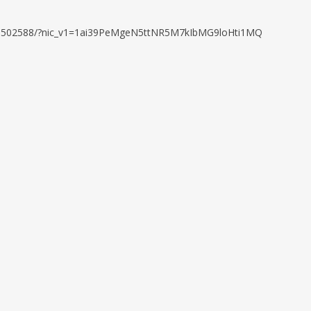
56899502588/?nic_v1=1ai39PeMgeN5ttNR5M7kIbMG9loHti1MQ