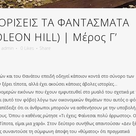
ΟΡΙΣΕΙΣ ΤΑ ΦΑΝΤΑΣΜΑΤΑ
EON HILL) | Μέρος Γ’
y
admin
0
Likes
Share
ειών και του Θανάτου επειδή οδηγεί κάποιον κοντά στο σύνορο των
ξέρει τίποτα, αλλά έχει ακούσει κάποιες άβολες ιστορίες…
ομερών εικόνων που έχουν εμφυτευθεί στο μυαλό του σχετικά με τ
αι (αυτό τον φόβο) λόγω των οικονομικών θεμάτων που αυτός ο φ
 απέδειξε ότι οι άνθρωποι μπορούν να ασθενήσουν με την υποβολή
ους. Όπου ο καθένας ρώτησε «Τι έχεις; Φαίνεσαι πολύ άρρωστος». 
ίποτα, είμαι μια χαρά». Στον δεύτερο συνήθως απαντούσαν «Δεν ξ
ως συναντούσε τη σύμφωνη άποψη του «θύματος» ότι πραγματικά