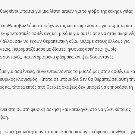
ς είναι υπαίτια για μια λίστα αιτιών για το φόβο της κακής υγείας.
αυθυποβαλλόμαστε ψάχνοντας και περιμένοντας για συμπτώματα
φανταστικές ασθένειες και μιλάμε για αυτές σαν να ήταν αληθινές
 άλλοι σαν να έχουν θεραπευτική αξία. Μιλάμε στους άλλους για
ειας. Πειραματιζόμασε με δίαιτες, φυσικές ασκήσεις, χωρίς
ς συνταγές, πατενταρισμένα φάρμακα και ψευδοσυνταγές.
 για ασθένειες, συγκεντρώνοντας το μυαλό μας στην ασθένεια κα
νευρικός κλονισμός. Τίποτα σε μπουκάλι δεν θα θεραπεύσει αυτή τη
ς και τίποτα εκτός από θετικές σκέψεις δεν μπορεί να επηρεάσει τη
νει στη σωστή φυσική άσκηση και καταλήγει στο να γίνει κάποιος
 ζωή.
 φυσική ικανότητα αντίστασης και δημιουργεί εύφορες συνθήκες γι