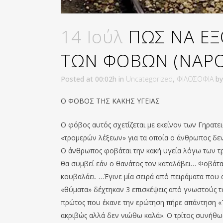
14 Ιούλ
ΠΩΣ ΝΑ ΕΞ
ΤΩΝ ΦΟΒΩΝ (NAPOL
Posted at 00:02h
in
Uncategorized
,
ΦΙΛΟΣΟΦΙΑ
b
Ο ΦΟΒΟΣ ΤΗΣ ΚΑΚΗΣ ΥΓΕΙΑΣ
Ο φόβος αυτός σχετίζεται με εκείνον των Γηρατ
«τρομερών λέξεων» για τα οποία ο άνθρωπος δεν 
Ο άνθρωπος φοβάται την κακή υγεία λόγω των τρ
θα συμβεί εάν ο θανάτος τον καταλάβει… Φοβάτ
κουβαλάει. …Έγινε μία σειρά από πειράματα που
«θύματα» δέχτηκαν 3 επισκέψεις από γνωστούς τ
πρώτος που έκανε την ερώτηση πήρε απάντηση «Τ
ακριβώς αλλά δεν νιώθω καλά». Ο τρίτος συνήθ