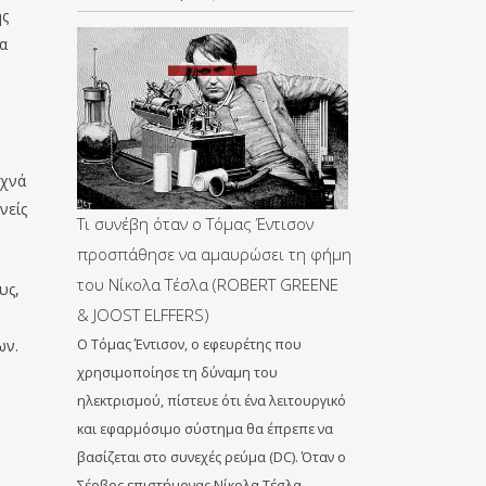
ης
να
υχνά
νείς
Τι συνέβη όταν ο Τόμας Έντισον
προσπάθησε να αμαυρώσει τη φήμη
του Νίκολα Τέσλα (ROBERT GREENE
υς,
& JOOST ELFFERS)
ων.
Ο Τόμας Έντισον, ο εφευρέτης που
χρησιμοποίησε τη δύναμη του
ηλεκτρισμού, πίστευε ότι ένα λειτουργικό
και εφαρμόσιμο σύστημα θα έπρεπε να
βασίζεται στο συνεχές ρεύμα (DC). Όταν ο
Σέρβος επιστήμονας Νίκολα Τέσλα