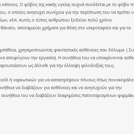
 κάποιος. Ο φόβος της κακής υγείας συχνά συνδέεται με το φόβο τ
ιου, ο οποίος ανησυχεί συνέχεια για την περίπτωση του να πρέπει 
ίων, κλπ. Αυτός ο τύπος ανθρώπου ξοδεύει πολύ χρόνο
 θάνατο, αποταμιεύει χρήματα για θέση στο νεκροταφείο και για τα
μπάθεια, χρησιμοποιώντας φανταστικές ασθένειες σαν δόλωμα. ( Σ
να αποφύγουν την εργασία). Η συνήθεια του να υποκρίνονται ασθε
παρουσιάσουν ως άλλοθι για την έλλειψη φιλοδοξίας τους.
κοόλ ή ναρκωτικών για να καταστρέψουν πόνους όπως πονοκεφάλο
συνήθεια να διαβάζουν για ασθένειες και να ανησυχούν για την
Η συνήθεια του να διαβάζουν διαφημίσεις πατενταρισμένων φαρμάκ