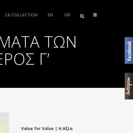
LB COLLECTION
EN
GR
ΣΜΑΤΑ ΤΩΝ
ΡΟΣ Γ’
Value for Value | Η Αξία