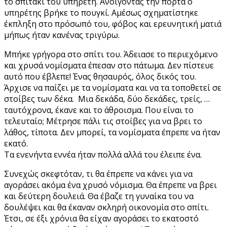
το σπιτάκι του υπηρέτη. Ανοίγοντας την πόρτα ο
υπηρέτης βρήκε το πουγκί. Αμέσως σχηματίστηκε
έκπληξη στο πρόσωπό του, φόβος και ερευνητική ματιά
μήπως ήταν κανένας τριγύρω.
Μπήκε γρήγορα στο σπίτι του. Άδειασε το περιεχόμενο
και χρυσά νομίσματα έπεσαν στο πάτωμα. Δεν πίστευε
αυτό που έβλεπε! Ένας θησαυρός, όλος δικός του.
Άρχισε να παίζει με τα νομίσματα και να τα τοποθετεί σε
στοίβες των δέκα. Μια δεκάδα, δύο δεκάδες, τρείς, …
ταυτόχρονα, έκανε και το άθροισμα. Που είναι το
τελευταίο; Μέτρησε πάλι τις στοίβες για να βρει το
λάθος, τίποτα. Δεν μπορεί, τα νομίσματα έπρεπε να ήταν
εκατό.
Τα ενενήντα εννέα ήταν πολλά αλλά του έλειπε ένα.
Συνεχώς σκεφτόταν, τι θα έπρεπε να κάνει για να
αγοράσει ακόμα ένα χρυσό νόμισμα. Θα έπρεπε να βρει
και δεύτερη δουλειά. Θα έβαζε τη γυναίκα του να
δουλέψει και θα έκαναν σκληρή οικονομία στο σπίτι.
Έτσι, σε έξι χρόνια θα είχαν αγοράσει το εκατοστό