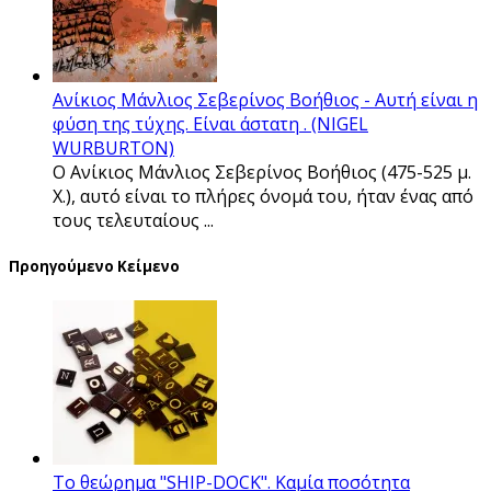
Ανίκιος Μάνλιος Σεβερίνος Βοήθιος - Αυτή είναι η
φύση της τύχης. Είναι άστατη . (NIGEL
WURBURTON)
Ο Ανίκιος Μάνλιος Σεβερίνος Βοήθιος (475-525 μ.
Χ.), αυτό είναι το πλήρες όνομά του, ήταν ένας από
τους τελευταίους ...
Προηγούμενο Κείμενο
Το θεώρημα "SHIP-DOCK". Καμία ποσότητα