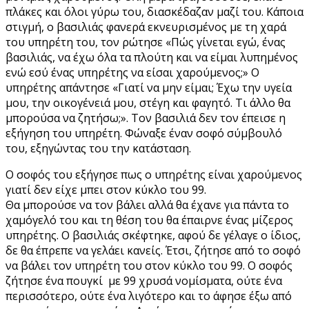
πλάκες και όλοι γύρω του, διασκέδαζαν μαζί του. Κάποια
στιγμή, ο βασιλιάς φανερά εκνευρισμένος με τη χαρά
του υπηρέτη του, τον ρώτησε «Πώς γίνεται εγώ, ένας
βασιλιάς, να έχω όλα τα πλούτη και να είμαι λυπημένος
ενώ εσύ ένας υπηρέτης να είσαι χαρούμενος;» Ο
υπηρέτης απάντησε «Γιατί να μην είμαι; Έχω την υγεία
μου, την οικογένειά μου, στέγη και φαγητό. Τι άλλο θα
μπορούσα να ζητήσω;». Τον βασιλιά δεν τον έπεισε η
εξήγηση του υπηρέτη. Φώναξε έναν σοφό σύμβουλό
του, εξηγώντας του την κατάσταση.
Ο σοφός του εξήγησε πως ο υπηρέτης είναι χαρούμενος
γιατί δεν είχε μπει στον κύκλο του 99.
Θα μπορούσε να τον βάλει αλλά θα έχανε για πάντα το
χαμόγελό του και τη θέση του θα έπαιρνε ένας μίζερος
υπηρέτης. Ο βασιλιάς σκέφτηκε, αφού δε γέλαγε ο ίδιος,
δε θα έπρεπε να γελάει κανείς. Έτσι, ζήτησε από το σοφό
να βάλει τον υπηρέτη του στον κύκλο του 99. Ο σοφός
ζήτησε ένα πουγκί με 99 χρυσά νομίσματα, ούτε ένα
περισσότερο, ούτε ένα λιγότερο και το άφησε έξω από