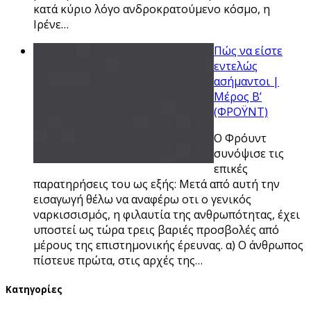
κατά κύριο λόγο ανδροκρατούμενο κόσμο, η
Ιρένε…
Πώς να είστε
εντελώς
ασήμαντοι |
Μέρος Β’
(ΦΡΟΫΝΤ)
Ο Φρόυντ
συνόψισε τις
επικές
παρατηρήσεις του ως εξής: Μετά από αυτή την
εισαγωγή θέλω να αναφέρω οτι ο γενικός
ναρκισσισμός, η φιλαυτία της ανθρωπότητας, έχει
υποστεί ως τώρα τρεις βαριές προσβολές από
μέρους της επιστημονικής έρευνας. α) Ο άνθρωπος
πίστευε πρώτα, στις αρχές της…
Kατηγορίες