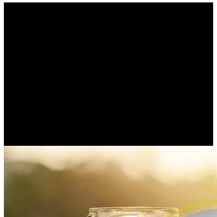
«Πώς γίνεται εγώ, ένας
βασιλιάς, να έχω όλα τα
πλούτη και να είμαι
λυπημένος ενώ εσύ ένας
υπηρέτης να είσαι
χαρούμενος;» (JORGE
BUCAY)