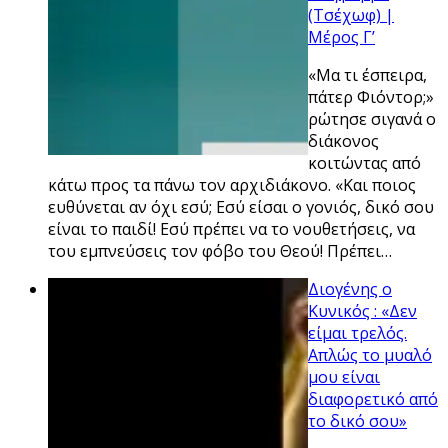
(Τσέχωφ) |
Μέρος Γ’
«Mα τι έσπειρα,
πάτερ Φιόντορ;»
ρώτησε σιγανά ο
διάκονος
κοιτώντας από
κάτω προς τα πάνω τον αρχιδιάκονο. «Και ποιος
ευθύνεται αν όχι εσύ; Εσύ είσαι ο γονιός, δικό σου
είναι το παιδί! Εσύ πρέπει να το νουθετήσεις, να
του εμπνεύσεις τον φόβο του Θεού! Πρέπει…
Διογένης ο
Κυνικός : «Δεν
είμαι τρελός.
Απλώς το μυαλό
μου είναι
διαφορετικό από
το δικό σου»