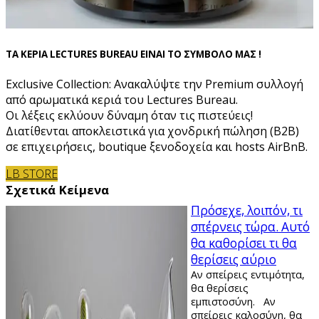
ΤΑ ΚΕΡΙΑ LECTURES BUREAU ΕΙΝΑΙ ΤΟ ΣΥΜΒΟΛΟ ΜΑΣ !
Exclusive Collection: Ανακαλύψτε την Premium συλλογή
από αρωματικά κεριά του Lectures Bureau.
Οι λέξεις εκλύουν δύναμη όταν τις πιστεύεις!
Διατίθενται αποκλειστικά για χονδρική πώληση (B2B)
σε επιχειρήσεις, boutique ξενοδοχεία και hosts AirBnB.
LB STORE
Σχετικά Κείμενα
Πρόσεχε, λοιπόν, τι
σπέρνεις τώρα. Αυτό
θα καθορίσει τι θα
θερίσεις αύριο
Αν σπείρεις εντιμότητα,
θα θερίσεις
εμπιστοσύνη. Αν
σπείρεις καλοσύνη, θα