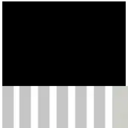
Δεν μπόρεσε να διακρίνει
τον φίλο από τον εχθρό ή
απλά πείσμωσε;