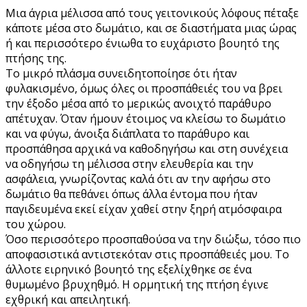
Μια άγρια ​​μέλισσα από τους γειτονικούς λόφους πέταξε
κάποτε μέσα στο δωμάτιο, και σε διαστήματα μιας ώρας
ή και περισσότερο ένιωθα το ευχάριστο βουητό της
πτήσης της.
Το μικρό πλάσμα συνειδητοποίησε ότι ήταν
φυλακισμένο, όμως όλες οι προσπάθειές του να βρει
την έξοδο μέσα από το μερικώς ανοιχτό παράθυρο
απέτυχαν. Όταν ήμουν έτοιμος να κλείσω το δωμάτιο
και να φύγω, άνοιξα διάπλατα το παράθυρο και
προσπάθησα αρχικά να καθοδηγήσω και στη συνέχεια
να οδηγήσω τη μέλισσα στην ελευθερία και την
ασφάλεια, γνωρίζοντας καλά ότι αν την αφήσω στο
δωμάτιο θα πεθάνει όπως άλλα έντομα που ήταν
παγιδευμένα εκεί είχαν χαθεί στην ξηρή ατμόσφαιρα
του χώρου.
Όσο περισσότερο προσπαθούσα να την διώξω, τόσο πιο
αποφασιστικά αντιστεκόταν στις προσπάθειές μου. Το
άλλοτε ειρηνικό βουητό της εξελίχθηκε σε ένα
θυμωμένο βρυχηθμό. Η ορμητική της πτήση έγινε
εχθρική και απειλητική.