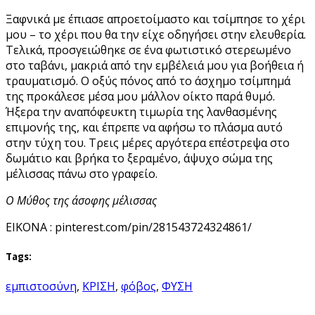
Ξαφνικά με έπιασε απροετοίμαστο και τσίμπησε το χέρι
μου – το χέρι που θα την είχε οδηγήσει στην ελευθερία.
Τελικά, προσγειώθηκε σε ένα φωτιστικό στερεωμένο
στο ταβάνι, μακριά από την εμβέλειά μου για βοήθεια ή
τραυματισμό. Ο οξύς πόνος από το άσχημο τσίμπημά
της προκάλεσε μέσα μου μάλλον οίκτο παρά θυμό.
Ήξερα την αναπόφευκτη τιμωρία της λανθασμένης
επιμονής της, και έπρεπε να αφήσω το πλάσμα αυτό
στην τύχη του. Τρεις μέρες αργότερα επέστρεψα στο
δωμάτιο και βρήκα το ξεραμένο, άψυχο σώμα της
μέλισσας πάνω στο γραφείο.
Ο Μύθος της άσοφης μέλισσας
EIKONA : pinterest.com/pin/281543724324861/
Tags:
εμπιστοσύνη
,
ΚΡΙΣΗ
,
φόβος
,
ΦΥΣΗ