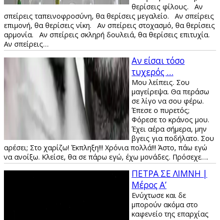
θερίσεις φίλους. Αν
σπείρεις ταπεινοφροσύνη, θα θερίσεις μεγαλείο. Αν σπείρεις
επιμονή, θα θερίσεις νίκη. Αν σπείρεις στοχασμό, θα θερίσεις
αρμονία. Αν σπείρεις σκληρή δουλειά, θα θερίσεις επιτυχία.
Αν σπείρεις…
Αν είσαι τόσο
τυχερός …
Μου λείπεις. Σου
μαγείρεψα. Θα περάσω
σε λίγο να σου φέρω.
Έπεσε ο πυρετός;
Φόρεσε το κράνος μου.
Έχει αέρα σήμερα, μην
βγεις για ποδήλατο. Σου
αρέσει; Στο χαρίζω! Έκπληξη!!! Χρόνια πολλά!!! Άστο, πάω εγώ
να ανοίξω. Κλείσε, θα σε πάρω εγώ, έχω μονάδες. Πρόσεχε….
ΠΕΤΡΑ ΣΕ ΛΙΜΝΗ |
Μέρος Α’
Ενύχτωσε και δε
μπορούν ακόμα στο
καφενείο της επαρχίας