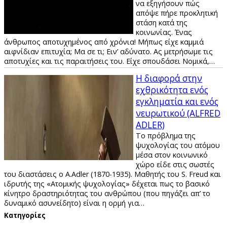
να εξηγήσουν πώς
απόψε πήρε προκλητική
στάση κατά της
κοινωνίας. Ένας
άνθρωπος αποτυχημένος από χρόνια! Μήπως είχε καμμιά
αιφνίδιαν επιτυχία; Μα σε τι; Ειν’ αδύνατο. Ας μετρήσωμε τις
αποτυχίες και τις παραιτήσεις του. Είχε σπουδάσει Νομικά,…
Η διαφορά στην
εχθρικότητα ενός
εγκληματία και ενός
νευρωτικού (ALFRED
ADLER)
Το πρόβλημα της
ψυχολογίας του ατόμου
μέσα στον κοινωνικό
χώρο είδε στις σωστές
του διαστάσεις ο A.Adler (1870-1935). Μαθητής του S. Freud και
ιδρυτής της «Ατομικής ψυχολογίας» δέχεται πως το βασικό
κίνητρο δραστηριότητας του ανθρώπου (που πηγάζει απ’ το
δυναμικό ασυνείδητο) είναι η ορμή για…
Kατηγορίες