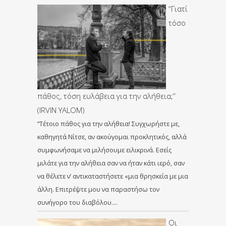
“Γιατί
τόσο
πάθος, τόση ευλάβεια για την αλήθεια;”
(IRVIN YALOM)
“Τέτοιο πάθος για την αλήθεια! Συγχωρήστε με,
καθηγητά Νίτσε, αν ακούγομαι προκλητικός, αλλά
συμφωνήσαμε να μιλήσουμε ειλικρινά. Εσείς
μιλάτε για την αλήθεια σαν να ήταν κάτι ιερό, σαν
να θέλετε ν’ αντικαταστήσετε «μια θρησκεία με μια
άλλη. Επιτρέψτε μου να παραστήσω τον
συνήγορο του διαβόλου….
Οι