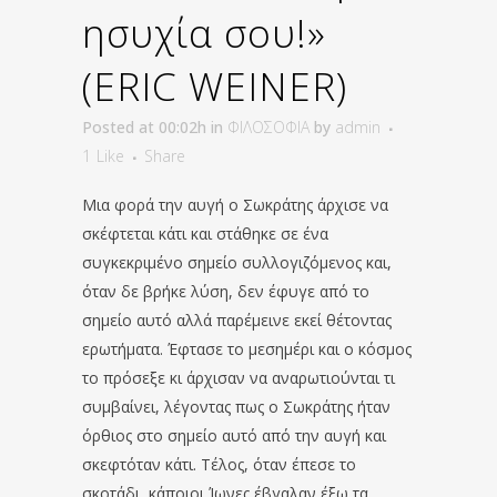
ησυχία σου!»
(ERIC WEINER)
Posted at 00:02h
in
ΦΙΛΟΣΟΦΙΑ
by
admin
1
Like
Share
Μια φορά την αυγή ο Σωκράτης άρχισε να
σκέφτεται κάτι και στάθηκε σε ένα
συγκεκριμένο σημείο συλλογιζόμενος και,
όταν δε βρήκε λύση, δεν έφυγε από το
σημείο αυτό αλλά παρέμεινε εκεί θέτοντας
ερωτήματα. Έφτασε το μεσημέρι και ο κόσμος
το πρόσεξε κι άρχισαν να αναρωτιούνται τι
συμβαίνει, λέγοντας πως ο Σωκράτης ήταν
όρθιος στο σημείο αυτό από την αυγή και
σκεφτόταν κάτι. Τέλος, όταν έπεσε το
σκοτάδι, κάποιοι Ίωνες έβγαλαν έξω τα