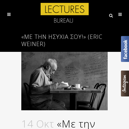
«ΜΕ ΤΗΝ ΗΣΥΧΊΑ ΣΟΥ!» (ERIC
WEINER)
14 Οκτ
«Με την