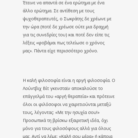
Έτεινε να απαντά σε ένα ερώτημα με ένα
άλλο ερώτημα. Σε αντίθεση με τους
ψυχοθεραπευτές, ο Σωκράτης δε χρέωνε με
την ώρα (ποτέ δε χρέωσε ούτε μια δραχμή
για τις συνεδρίες του) και ποτέ δεν είπε τις
λέξεις «φοβάμαι πως τελείωσε ο χρόνος
μας». Πάντα είχε περισσότερο χρόνο.
Η καλή φιλοσοφία είναι η αργή φιλοσοφία. Ο
Λούντβιχ Βίτ γκενσταϊν αποκαλούσε το
επάγγελμά του «αργή θεραπεία» και πρότεινε
όλοι οι φιλόσοφοι να χαιρετιούνται μεταξύ
τους, λέγοντας: «Με την ησυχία σου!»
Προσωπικά τη βρίσκω εξαιρετική ιδέα, όχι
μόνο για τους φιλοσόφους αλλά για όλους
μας. Αντί να λέμε: «Καλή σου μέρα» ή κάποια