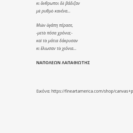
κι ἄνθρωποι δὲ βάδιζαν
μὲ ρυθμὸ κανένα…
Μιὰν ἀγάπη πέρασε,
-μετὰ πόσα χρόνια;-
καὶ τὰ μάτια δάκρυσαν
κι ἕλιωσαν τὰ χιόνια…
ΝΑΠΟΛΕΩΝ ΛΑΠΑΘΙΩΤΗΣ
Εικόνα: https://fineartamerica.com/shop/canvas+