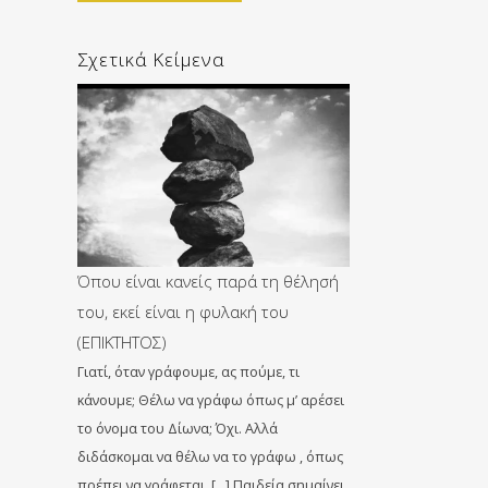
Σχετικά Κείμενα
Όπου είναι κανείς παρά τη θέλησή
του, εκεί είναι η φυλακή του
(ΕΠΙΚΤΗΤΟΣ)
Γιατί, όταν γράφουμε, ας πούμε, τι
κάνουμε; Θέλω να γράφω όπως μ’ αρέσει
το όνομα του Δίωνα; Όχι. Αλλά
διδάσκομαι να θέλω να το γράφω , όπως
πρέπει να γράφεται. […] Παιδεία σημαίνει