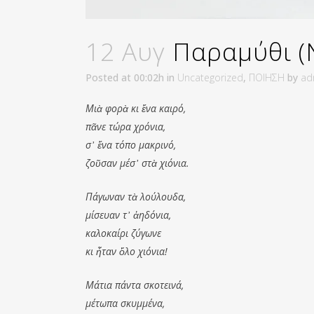
12 Αυγ
Παραμύθι 
Posted at 00:02h
in
Uncategorized
,
ΠΟΙΗΣΗ
by
ad
Μιὰ φορὰ κι ἕνα καιρό,
πᾶνε τώρα χρόνια,
σ᾿ ἕνα τόπο μακρινό,
ζοῦσαν μέσ᾿ στὰ χιόνια.
Πάγωναν τὰ λούλουδα,
μίσευαν τ᾿ ἀηδόνια,
καλοκαίρι ζύγωνε
κι ἦταν ὅλο χιόνια!
Μάτια πάντα σκοτεινά,
μέτωπα σκυμμένα,