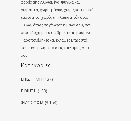
φορές απογυμνωμένο, ψυχικά και
σωματικά, χωρίς μάσκα, χωρίς κομματική
ταυτότητα, χωρίς τη «λαϊκότητά» σου.
Γυμνό, όπως σε γέννησε η μάνα σου, σαν
στρατάρχη με τα σώβρακα κατεβασμένα.
Παραπονέθηκες και έκλαψες μπροστά
μου, μου μίλησες για τις επιθυμίες σου,
μου…
Kατηγορίες
ΕΠΙΣΤΗΜΗ
(437)
ΠΟΙΗΣΗ
(188)
ΦΙΛΟΣΟΦΙΑ
(3.154)