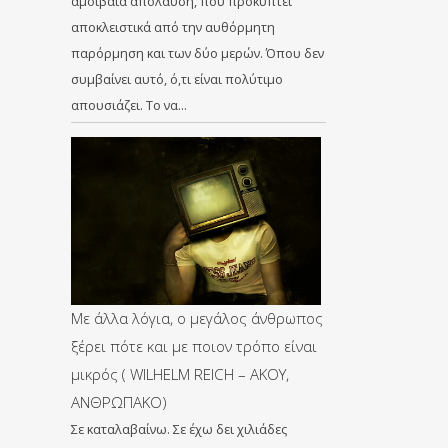
αμοιβαία απόλαυση, που προκύπτει
αποκλειστικά από την αυθόρμητη
παρόρμηση και των δύο μερών. Όπου δεν
συμβαίνει αυτό, ό,τι είναι πολύτιμο
απουσιάζει. Το να…
Με άλλα λόγια, ο μεγάλος άνθρωπος
ξέρει πότε και με ποιον τρόπο είναι
μικρός ( WILHELM REICH – ΑΚΟΥ,
ΑΝΘΡΩΠΑΚΟ)
Σε καταλαβαίνω. Σε έχω δει χιλιάδες