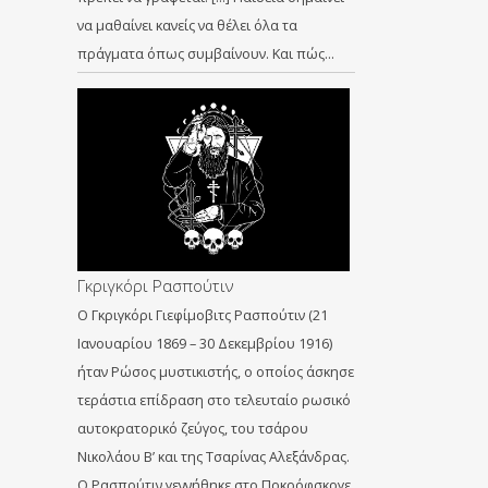
να μαθαίνει κανείς να θέλει όλα τα
πράγματα όπως συμβαίνουν. Και πώς…
Γκριγκόρι Ρασπούτιν
Ο Γκριγκόρι Γιεφίμοβιτς Ρασπούτιν (21
Ιανουαρίου 1869 – 30 Δεκεμβρίου 1916)
ήταν Ρώσος μυστικιστής, ο οποίος άσκησε
τεράστια επίδραση στο τελευταίο ρωσικό
αυτοκρατορικό ζεύγος, του τσάρου
Νικολάου Β’ και της Τσαρίνας Αλεξάνδρας.
Ο Ρασπούτιν γεννήθηκε στο Ποκρόφσκογε