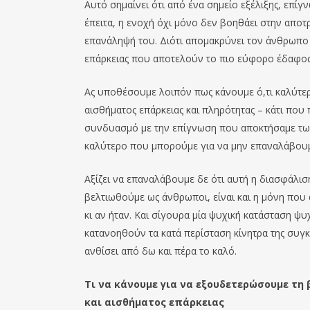
Αυτό σημαίνει ότι από ένα σημείο εξέλιξης, επί
έπειτα, η ενοχή όχι μόνο δεν βοηθάει στην απο
επανάληψή του. Διότι απομακρύνει τον άνθρωπο α
επάρκειας που αποτελούν το πιο εύφορο έδαφος 
Ας υποθέσουμε λοιπόν πως κάνουμε ό,τι καλύτερ
αισθήματος επάρκειας και πληρότητας – κάτι που 
συνδυασμό με την επίγνωση που αποκτήσαμε των
καλύτερο που μπορούμε για να μην επαναλάβουμ
Αξίζει να επαναλάβουμε δε ότι αυτή η διασφάλισ
βελτιωθούμε ως άνθρωποι, είναι και η μόνη που α
κι αν ήταν. Και σίγουρα μία ψυχική κατάσταση ψυ
κατανοηθούν τα κατά περίσταση κίνητρα της συγκε
ανθίσει από δω και πέρα το καλό.
Τι να κάνουμε για να εξουδετερώσουμε τη 
και αισθήματος επάρκειας