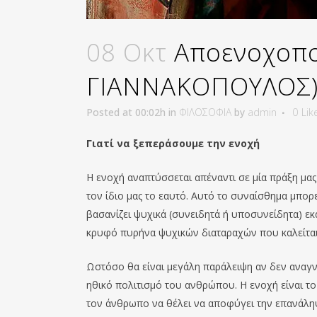
08 Οκτ
Αποενοχοπο
ΓΙΑΝΝΑΚΟΠΟΥΛΟΣ
Posted at 00:02h
in
ΦΙΛΟΣΟΦΙΑ
by
admin
0
Lik
Γιατί να ξεπεράσουμε την ενοχή
Η ενοχή αναπτύσσεται απέναντι σε μία πράξη μα
τον ίδιο μας το εαυτό. Αυτό το συναίσθημα μπορ
βασανίζει ψυχικά (συνειδητά ή υποσυνείδητα) ε
κρυφό πυρήνα ψυχικών διαταραχών που καλείται
Ωστόσο θα είναι μεγάλη παράλειψη αν δεν αναγνω
ηθικό πολιτισμό του ανθρώπου. Η ενοχή είναι τ
τον άνθρωπο να θέλει να αποφύγει την επανάληψ