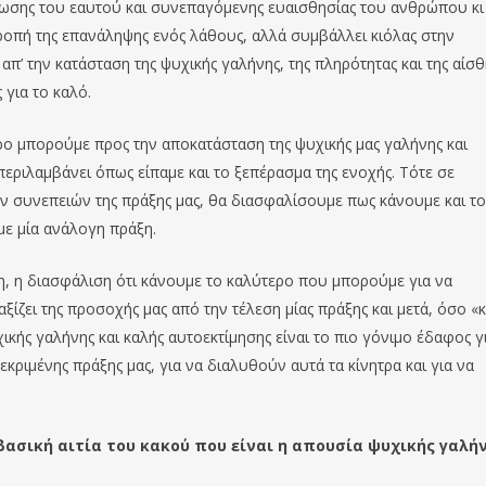
γνωσης του εαυτού και συνεπαγόμενης ευαισθησίας του ανθρώπου κι
τροπή της επανάληψης ενός λάθους, αλλά συμβάλλει κιόλας στην
π’ την κατάσταση της ψυχικής γαλήνης, της πληρότητας και της αίσ
για το καλό.
ο μπορούμε προς την αποκατάσταση της ψυχικής μας γαλήνης και
περιλαμβάνει όπως είπαμε και το ξεπέρασμα της ενοχής. Τότε σε
 συνεπειών της πράξης μας, θα διασφαλίσουμε πως κάνουμε και το
ε μία ανάλογη πράξη.
η, η διασφάλιση ότι κάνουμε το καλύτερο που μπορούμε για να
ξίζει της προσοχής μας από την τέλεση μίας πράξης και μετά, όσο «
χικής γαλήνης και καλής αυτοεκτίμησης είναι το πιο γόνιμο έδαφος γ
κριμένης πράξης μας, για να διαλυθούν αυτά τα κίνητρα και για να
βασική αιτία του κακού που είναι η απουσία ψυχικής γαλή