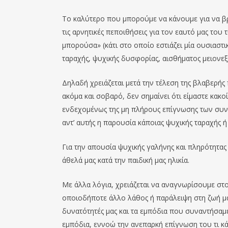
Το καλύτερο που μπορούμε να κάνουμε για να β
τις αρνητικές πεποιθήσεις για τον εαυτό μας του 
μπορούσα» (κάτι στο οποίο εστιάζει μία ουσιαστ
ταραχής, ψυχικής δυσφορίας, αισθήματος μειονεξί
Δηλαδή χρειάζεται μετά την τέλεση της βλαβερής
ακόμα και σοβαρό, δεν σημαίνει ότι είμαστε κακοί
ενδεχομένως της μη πλήρους επίγνωσης των συνε
αντ’ αυτής η παρουσία κάποιας ψυχικής ταραχής 
Για την απουσία ψυχικής γαλήνης και πληρότητας
άθελά μας κατά την παιδική μας ηλικία.
Με άλλα λόγια, χρειάζεται να αναγνωρίσουμε στο
οποιοδήποτε άλλο λάθος ή παράλειψη στη ζωή μα
δυνατότητές μας και τα εμπόδια που συναντήσαμε·
εμπόδια, εννοώ την ανεπαρκή επίγνωση του τι κά