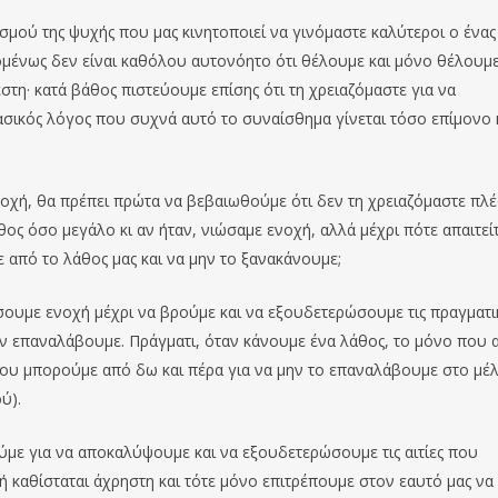
ισμού της ψυχής που μας κινητοποιεί να γινόμαστε καλύτεροι ο ένας
πομένως δεν είναι καθόλου αυτονόητο ότι θέλουμε και μόνο θέλουμ
τη· κατά βάθος πιστεύουμε επίσης ότι τη χρειαζόμαστε για να
ασικός λόγος που συχνά αυτό το συναίσθημα γίνεται τόσο επίμονο 
οχή, θα πρέπει πρώτα να βεβαιωθούμε ότι δεν τη χρειαζόμαστε πλ
άθος όσο μεγάλο κι αν ήταν, νιώσαμε ενοχή, αλλά μέχρι πότε απαιτεί
 από το λάθος μας και να μην το ξανακάνουμε;
ώσουμε ενοχή μέχρι να βρούμε και να εξουδετερώσουμε τις πραγματι
ην επαναλάβουμε. Πράγματι, όταν κάνουμε ένα λάθος, το μόνο που α
που μπορούμε από δω και πέρα για να μην το επαναλάβουμε στο μέ
ύ).
με για να αποκαλύψουμε και να εξουδετερώσουμε τις αιτίες που
χή καθίσταται άχρηστη και τότε μόνο επιτρέπουμε στον εαυτό μας να