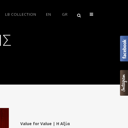
LB COLLECTION
EN
GR
ΗΣ
Value for Value | Η Αξία