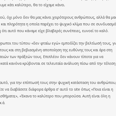
με κάτι καλύτερο, θα το είχαμε κάνει.
ύ, όχι μόνο δεν θα μας κάνει χειρότερους ανθρώπους, αλλά θα μα
η και πληρότητα η οποία παρέχει το ψυχικό κλίμα που σε συνδυασμό
 ότι αυτό που κάναμε είχε βλαβερές συνέπειες, ευνοεί το καλό.
ρωποι του τύπου «δεν φταίω εγώ» εμποδίζει την βελτίωσή τους, γι
 τους και στη βεβιασμένη αποποίηση της ευθύνης τους και άρα στη
πειών των πράξεών τους. Επιπλέον δεν κάνουν τίποτα για να
κατά κανόνα κρύβονται σε τελευταία ανάλυση πίσω από την τέλεση 
 εαυτό, για την επίπτωσή τους στην ψυχική κατάσταση του ανθρώπου
τε να διαβάσετε διάφορα άρθρα σ’ αυτό το site όπως «Ποια είναι η
σθήματα;», «Έκανα το καλύτερο που μπορούσα. Αυτή είναι όλη η
.ά.