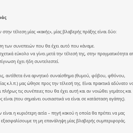
ράς
 στην τέλεση μίας «κακής», μίας βλαβερής πράξης είναι δύο:
ωση των συνεπειών που θα έχει αυτό που κάναμε.
χετικά εύκολο να γίνει μετά την τέλεσή της, στην πραγματικότητα απ
πίγνωση έχει ήδη συντελεστεί.
εις, αντίθετα ένα αρνητικό συναίσθημα (θυμού, φόβου, φθόνου,
ας κ.λ.π.) μας ώθησε προς την τέλεσή της. Είναι πρακτικά αδύνατο ν
 πλήρως τις συνέπειες που θα έχει αυτή και αν νοιώθει γεμάτος και
ς είναι (που σημαίνει ουσιαστικά να είναι σε κατάσταση αγάπης).
είναι η κυριότερη αιτία – πηγή κακού η οποία θα πρέπει να μας
α εξασφαλίσουμε τη μη επανάληψη μίας βλαβερής συμπεριφοράς.