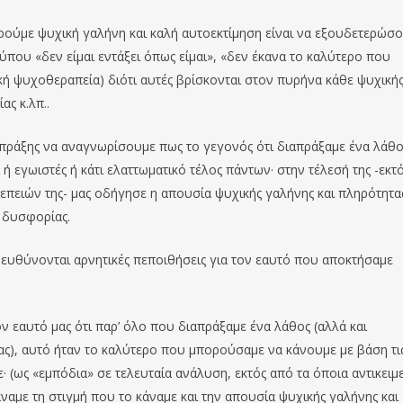
ρούμε ψυχική γαλήνη και καλή αυτοεκτίμηση είναι να εξουδετερώσ
τύπου «δεν είμαι εντάξει όπως είμαι», «δεν έκανα το καλύτερο που
ική ψυχοθεραπεία) διότι αυτές βρίσκονται στον πυρήνα κάθε ψυχική
ας κ.λπ..
 πράξης να αναγνωρίσουμε πως το γεγονός ότι διαπράξαμε ένα λάθο
 ή εγωιστές ή κάτι ελαττωματικό τέλος πάντων· στην τέλεσή της -εκτ
πειών της- μας οδήγησε η απουσία ψυχικής γαλήνης και πληρότητας
ή δυσφορίας.
 ευθύνονται αρνητικές πεποιθήσεις για τον εαυτό που αποκτήσαμε
ν εαυτό μας ότι παρ’ όλο που διαπράξαμε ένα λάθος (αλλά και
ς), αυτό ήταν το καλύτερο που μπορούσαμε να κάνουμε με βάση τι
 (ως «εμπόδια» σε τελευταία ανάλυση, εκτός από τα όποια αντικειμ
ναμε τη στιγμή που το κάναμε και την απουσία ψυχικής γαλήνης και