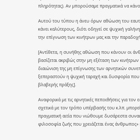
πληρότητας). Αν μπορούσαμε πραγματικά να κάνου
Αυτού του τύπου η άνευ όρων αθώωση του εαυτο
κάνει καλύτερους, διότι οδηγεί σε ψυχική γαλήν
την επίγνωση των κινήτρων μας και την παραδοχή
[Αντίθετα, η συνήθης αθώωση που κάνουν οι άνθ
βασίζεται ακριβώς στην μη εξέταση των κινήτρων
διαιώνιση της μη επίγνωσης των αρνητικών συνε
ξεπεραστούν η ψυχική ταραχή και δυσφορία που 
βλαβερής πράξης].
Αναφορικά με τις αρνητικές πεποιθήσεις για τον
σχετικά με τον τρόπο υπέρβασής του κ.λπ. μπορεί
πραγματική αιτία που νιώθουμε δυσάρεστα συναι
φιλοσοφία ζωής που χρειάζεται ένας άνθρωπος» κ