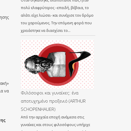
Όταν σηκώθηκε, διαπίστωσε πως ήταν
πολύ ελαφρύτερος –επειδή, βέβαια, το
αλάτι είχε λιώσει- και συνέχισε τον δρόμο
θησης
του χαρούμενος. Την επόμενη φορά που
χρειάστηκε να διασχίσει το…
κακή»
ια να
Φιλόσοφοι και γυναίκες: ένα
αποτυχημένο προξενιό (ARTHUR
SCHOPENHAUER)
Από την αρχαία εποχή ανάμεσα στις
νης
γυναίκες και στους φιλοσόφους υπήρχε