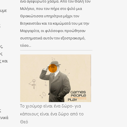
ένα αγεφύρωτο χάσμα. Από τον Θαλή τον
Μιλήσιο, που τον πήρε στο ψιλό μια
ουμε
Θρακιώτισσα υπηρέτρια μέχρι τον
Βιτγκενστάιν και τα καμώματά του με την
ς
Μαργαρίτα, οι φιλόσοφοι προώθησαν
συστηματικά αυτόν τον εξοστρακισμό,
τόσο…
ς,
ός
 και
Το χιούμορ είναι ένα δώρο- για
ς
κάποιους είναι ένα δώρο από το
ενικά
Θεό