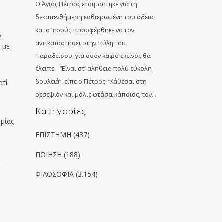
Ο Άγιος Πέτρος ετοιμάστηκε για τη
δεκαπενθήμερη καθιερωμένη του άδεια
και ο Ιησούς προσφέρθηκε να τον
ς
αντικαταστήσει στην πύλη του
 με
Παραδείσου, για όσον καιρό εκείνος θα
έλειπε. “Είναι στ’ αλήθεια πολύ εύκολη
δουλειά”, είπε ο Πέτρος. “Κάθεσαι στη
ατί
ρεσεψιόν και μόλις φτάσει κάποιος, τον…
Kατηγορίες
μίας
ΕΠΙΣΤΗΜΗ
(437)
ΠΟΙΗΣΗ
(188)
,
ΦΙΛΟΣΟΦΙΑ
(3.154)