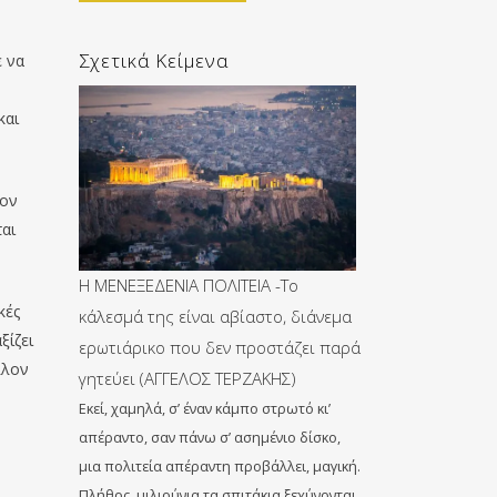
Σχετικά Κείμενα
ε να
και
έον
ται
Η ΜΕΝΕΞΕΔΕΝΙΑ ΠΟΛΙΤΕΙΑ -Το
κές
κάλεσμά της είναι αβίαστο, διάνεμα
ξίζει
ερωτιάρικο που δεν προστάζει παρά
λλον
γητεύει (ΑΓΓΕΛΟΣ ΤΕΡΖΑΚΗΣ)
Εκεί, χαμηλά, σ’ έναν κάμπο στρωτό κι’
απέραντο, σαν πάνω σ’ ασημένιο δίσκο,
μια πολιτεία απέραντη προβάλλει, μαγική.
Πλήθος, μιλιούνια τα σπιτάκια ξεχύνονται