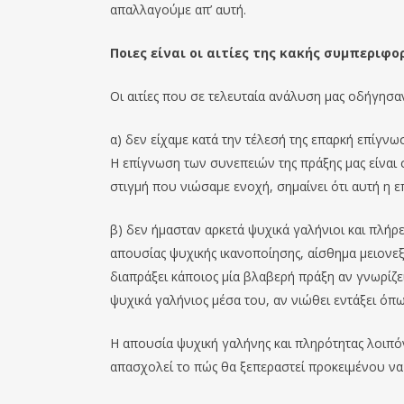
απαλλαγούμε απ’ αυτή.
Ποιες είναι οι αιτίες της κακής συμπεριφο
Οι αιτίες που σε τελευταία ανάλυση μας οδήγησαν
α) δεν είχαμε κατά την τέλεσή της επαρκή επίγν
Η επίγνωση των συνεπειών της πράξης μας είναι σ
στιγμή που νιώσαμε ενοχή, σημαίνει ότι αυτή η ε
β) δεν ήμασταν αρκετά ψυχικά γαλήνιοι και πλήρ
απουσίας ψυχικής ικανοποίησης, αίσθημα μειονεξί
διαπράξει κάποιος μία βλαβερή πράξη αν γνωρίζει
ψυχικά γαλήνιος μέσα του, αν νιώθει εντάξει όπω
Η απουσία ψυχική γαλήνης και πληρότητας λοιπόν 
απασχολεί το πώς θα ξεπεραστεί προκειμένου ν