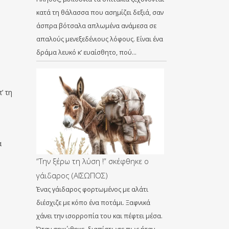
κατά τη θάλασσα που ασημίζει δεξιά, σαν
άσπρα βότσαλα απλωμένα ανάμεσα σε
απαλούς μενεξεδένιους λόφους. Είναι ένα
δράμα λευκό κ’ ευαίσθητο, πού…
’ τη
α
“Την ξέρω τη λύση !” σκέφθηκε ο
γάιδαρος (ΑΙΣΩΠΟΣ)
Ένας γάιδαρος φορτωμένος με αλάτι
διέσχιζε με κόπο ένα ποτάμι. Ξαφνικά
χάνει την ισορροπία του και πέφτει μέσα.