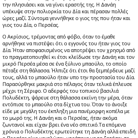
την πλησιάσει και να γίνει εραστής της. Η Δανάη
υπέκυψε στην πολιορκία του Δία και πέρασαν πολλές
ώρες μαζί. Σύντομα γεννήθηκε ο γιος της που ήταν και
γιος του Δία, ο Περσέας.
Ο Ακρίσιος, τρέμοντας από φόβο, όταν το έμαθε
αρνήθηκε να πιστέψει ότι ο εγγονός του ήταν γιος του
Δία. Ήταν αποφασισμένος να αποτρέψει τον χρησμό από
το πραγματοποιηθεί κι έτσι κλείδωσε την Δανάη και τον
μικρό Περσέα μέσα σε ένα ξύλινο μπαούλο, το οποίο
πέταξε στη θάλασσα. Ήλπιζε ότι έτσι θα ξεμπέρδευε μαζί
τους, αλλά το μπαούλο ήταν υπο την προστασία του Δία.
Παρασύρθηκε μακριά στο πέλαγος όταν τελικά έπλευσε
μέχρι τη Σέριφο. Ο αδερφός του τοπικού βασιλιά
Πολυδέκτη, ψάρευε στη θάλασσα εκείνη την μέρα, όταν
εντόπισε το μπαούλο στα δίχτυα του. Όταν το άνοιξε
είδε με μεγάλη του έκπληξη μια πανέμορφη κοπέλα με
το μωρό της. Η Δανάη και ο Περσέας, ήταν ακόμα
ζωντανοί και είχαν βρει ένα νέο σπιτικό.Τα επόμενα
χρόνια ο Πολυδέκτης ερωτεύτηκε τη Δανάη αλλά επειδή