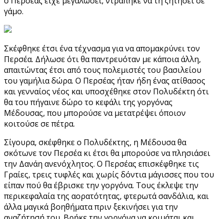
ο Περσέας είχε μεγαλώσει, ντράπηκε να τη ζητήσει σε
γάμο.
Σκέφθηκε έτσι ένα τέχνασμα για να απομακρύνει τον
Περσέα. Δήλωσε ότι θα παντρευόταν με κάποια άλλη,
απαιτώντας έτσι από τους πολεμιστές του βασιλείου
του γαμήλια δώρα. Ο Περσέας ήταν ήδη ένας ατίθασος
και γενναίος νέος και υποσχέθηκε στον Πολυδέκτη ότι
θα του πήγαινε δώρο το κεφάλι της γοργόνας
Μέδουσας, που μπορούσε να μετατρέψει όποιον
κοιτούσε σε πέτρα.
Σίγουρα, σκέφθηκε ο Πολυδέκτης, η Μέδουσα θα
σκότωνε τον Περσέα κι έτσι θα μπορούσε να πλησιάσει
την Δανάη ανενόχλητος. Ο Περσέας επισκέφθηκε τις
Γραίες, τρεις τυφλές και χωρίς δόντια μάγισσες που του
είπαν πού θα έβρισκε την γοργόνα. Τους έκλεψε την
περικεφαλαία της αορατότητας, φτερωτά σανδάλια, και
άλλα μαγικά βοηθήματα πριν ξεκινήσει για την
αναζήτησή του. Βρήκε την γοργόνα να κοιμάται και