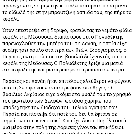
προσέχοντας να μην την κοιτάξει κατάματα παρά μόνο
το είδωλό της στην μπρούτζινη ασπίδα του, της πήρε το
κεφάλι.
Όταν επέστρεψε στη Σέριφο, κρατώντας το γεμάτο φίδια
κεφάλι της Μέδουσας, διαπίστωσε ότι ο Πολυδέκτης
παρενοχλούσε την μητέρα του, τη Δανάη, η οποία είχε
αναζητήσει άσυλο στα ιερά των θεών. Εξοργισμένος, ο
Περσέας αντιμετώπισε τον βασιλιά δείχνοντάς του το
κεφάλι της Μέδουσας. Ο Πολυδέκτης έριξε μια ματιά
στο κεφάλι της και μετατράπηκε αστραπιαία σε πέτρα.
Περσέας και Δανάη ήταν επιτέλους ελεύθεροι να φύγουν
από τη Σέριφο και να επιστρέψουν στο Άργος. Ο
βασιλιάς Ακρίσιος είχε ακόμα στο μυαλό του το χρησμό
του μαντείου των Δελφών, ωστόσο χάρηκε που
υποδέχτηκε τον διάδοχό του. Τελικά αγάπησε τον
Περσέα και πίστεψε ότι ποτέ του δεν θα έφτανε σε
σημείο να του κάνει κακό. Και είχε δίκιο. Παρόλα αυτά
μια μέρα στην πόλη της Λάρισας γίνονταν επικήδειοι
αγώνες προς τιμήν του τοπικού βασιλιά, και ένας