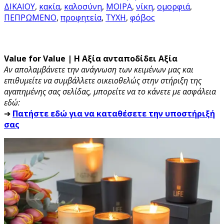
ΔΙΚΑΙΟΥ
,
κακία
,
καλοσύνη
,
ΜΟΙΡΑ
,
νίκη
,
ομορφιά
,
ΠΕΠΡΩΜΕΝΟ
,
προφητεία
,
ΤΥΧΗ
,
φόβος
Value for Value | Η Αξία ανταποδίδει Αξία
Αν απολαμβάνετε την ανάγνωση των κειμένων μας και
επιθυμείτε να συμβάλλετε οικειοθελώς στην στήριξη της
αγαπημένης σας σελίδας, μπορείτε να το κάνετε με ασφάλεια
εδώ:
➔
Πατήστε εδώ για να καταθέσετε την υποστήριξή
σας