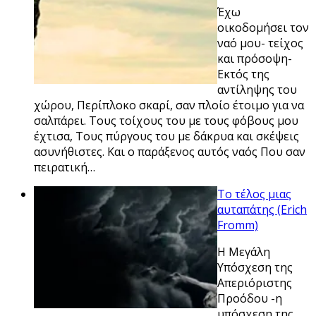
Έχω
οικοδομήσει τον
ναό μου- τείχος
και πρόσοψη-
Εκτός της
αντίληψης του
χώρου, Περίπλοκο σκαρί, σαν πλοίο έτοιμο για να
σαλπάρει. Τους τοίχους του με τους φόβους μου
έχτισα, Τους πύργους του με δάκρυα και σκέψεις
ασυνήθιστες. Και ο παράξενος αυτός ναός Που σαν
πειρατική…
Το τέλος μιας
αυταπάτης (Erich
Fromm)
Η Μεγάλη
Υπόσχεση της
Απεριόριστης
Προόδου -η
υπόσχεση της