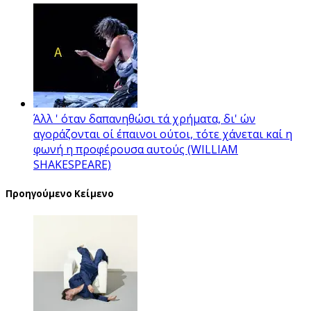
Άλλ ' όταν δαπανηθώσι τά χρήματα, δι' ών
αγοράζονται οί έπαινοι ούτοι, τότε χάνεται καί η
φωνή η προφέρουσα αυτούς (WILLIAM
SHAKESPEARE)
Προηγούμενο Κείμενο