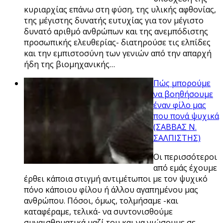
κυριαρχίας επάνω στη φύση, της υλικής αφθονίας,
της μέγιστης δυνατής ευτυχίας για τον μέγιστο
δυνατό αριθμό ανθρώπων και της ανεμπόδιστης
προσωπικής ελευθερίας- διατηρούσε τις ελπίδες
και την εμπιστοσύνη των γενιών από την απαρχή
ήδη της βιομηχανικής…
Πώς μπορούμε
να βοηθήσουμε
έναν φίλο μας
που πονά ψυχικά
(ΣΑΒΒΑΣ Ν.
ΣΑΛΠΙΣΤΗΣ)
Οι περισσότεροι
από εμάς έχουμε
έρθει κάποια στιγμή αντιμέτωποι με τον ψυχικό
πόνο κάποιου φίλου ή άλλου αγαπημένου μας
ανθρώπου. Πόσοι, όμως, τολμήσαμε -και
καταφέραμε, τελικά- να συντονισθούμε
συναισθηματικά μαζί του και να νιώσουμε σε