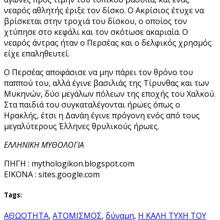
νεαρός αθλητής έριξε τον δίσκο. Ο Ακρίσιος έτυχε να
βρίσκεται στην τροχιά του δίσκου, ο οποίος τον
χτύπησε στο κεφάλι και τον σκότωσε ακαριαία. Ο
νεαρός άντρας ήταν ο Περσέας και ο δελφικός χρησμός
είχε επαληθευτεί.
Ο Περσέας αποφάσισε να μην πάρει τον θρόνο του
παππού του, αλλά έγινε βασιλιάς της Τίρυνθας και των
Μυκηνών, δύο μεγάλων πόλεων της εποχής του Χαλκού.
Στα παιδιά του συγκαταλέγονται ήρωες όπως ο
Ηρακλής, έτσι η Δανάη έγινε πρόγονη ενός από τους
μεγαλύτερους Έλληνες θρυλικούς ήρωες.
ΕΛΛΗΝΙΚΗ ΜΥΘΟΛΟΓΙΑ
ΠΗΓΗ : mythologikon.blogspot.com
EIKONA : sites.google.com
Tags:
ΑΘΩΟΤΗΤΑ
,
ΑΤΟΜΙΣΜΟΣ
,
δύναμη
,
Η ΚΑΛΗ ΤΥΧΗ ΤΟΥ