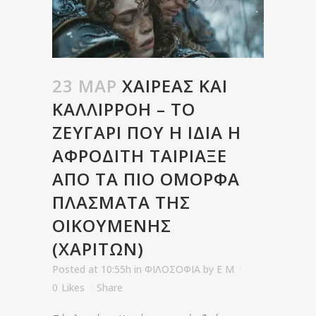
23 ΜΑΡ
ΧΑΙΡΈΑΣ ΚΑΙ
ΚΑΛΛΙΡΡΌΗ – ΤΟ
ΖΕΥΓΆΡΙ ΠΟΥ Η ΊΔΙΑ Η
ΑΦΡΟΔΊΤΗ ΤΑΊΡΙΑΞΕ
ΑΠΌ ΤΑ ΠΙΟ ΌΜΟΡΦΑ
ΠΛΆΣΜΑΤΑ ΤΗΣ
ΟΙΚΟΥΜΈΝΗΣ
(ΧΑΡΙΤΩΝ)
Posted at 10:55h
in
ΦΙΛΟΣΟΦΙΑ
by
E M
0
Likes
Share