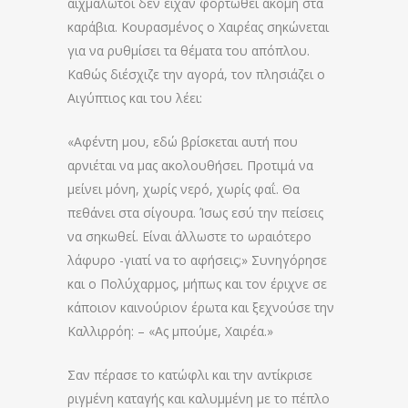
αιχμάλωτοι δεν είχαν φορτωθεί ακόμη στα
καράβια. Κουρασμένος ο Χαιρέας σηκώνεται
για να ρυθμίσει τα θέματα του απόπλου.
Καθώς διέσχιζε την αγορά, τον πλησιάζει ο
Αιγύπτιος και του λέει:
«Αφέντη μου, εδώ βρίσκεται αυτή που
αρνιέται να μας ακολουθήσει. Προτιμά να
μείνει μόνη, χωρίς νερό, χωρίς φαΐ. Θα
πεθάνει στα σίγουρα. Ίσως εσύ την πείσεις
να σηκωθεί. Είναι άλλωστε το ωραιότερο
λάφυρο -γιατί να το αφήσεις;» Συνηγόρησε
και ο Πολύχαρμος, μήπως και τον έριχνε σε
κάποιον καινούριον έρωτα και ξεχνούσε την
Καλλιρρόη: – «Ας μπούμε, Χαιρέα.»
Σαν πέρασε το κατώφλι και την αντίκρισε
ριγμένη καταγής και καλυμμένη με το πέπλο