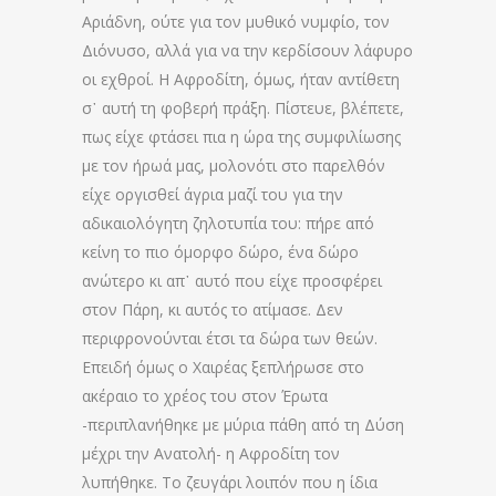
Αριάδνη, ούτε για τον μυθικό νυμφίο, τον
Διόνυσο, αλλά για να την κερδίσουν λάφυρο
οι εχθροί. Η Αφροδίτη, όμως, ήταν αντίθετη
σ᾽ αυτή τη φοβερή πράξη. Πίστευε, βλέπετε,
πως είχε φτάσει πια η ώρα της συμφιλίωσης
με τον ήρωά μας, μολονότι στο παρελθόν
είχε οργισθεί άγρια μαζί του για την
αδικαιολόγητη ζηλοτυπία του: πήρε από
κείνη το πιο όμορφο δώρο, ένα δώρο
ανώτερο κι απ᾽ αυτό που είχε προσφέρει
στον Πάρη, κι αυτός το ατίμασε. Δεν
περιφρονούνται έτσι τα δώρα των θεών.
Επειδή όμως ο Χαιρέας ξεπλήρωσε στο
ακέραιο το χρέος του στον Έρωτα
-περιπλανήθηκε με μύρια πάθη από τη Δύση
μέχρι την Ανατολή- η Αφροδίτη τον
λυπήθηκε. Το ζευγάρι λοιπόν που η ίδια