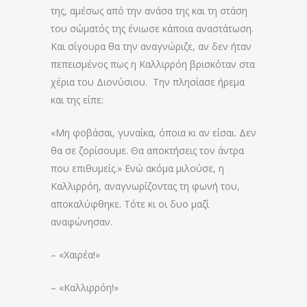
της, αμέσως από την ανάσα της και τη στάση
του σώματός της ένιωσε κάποια αναστάτωση.
Και σίγουρα θα την αναγνώριζε, αν δεν ήταν
πεπεισμένος πως η Καλλιρρόη βρισκόταν στα
χέρια του Διονύσιου. Την πλησίασε ήρεμα
και της είπε:
«Μη φοβάσαι, γυναίκα, όποια κι αν είσαι. Δεν
θα σε ζορίσουμε. Θα αποκτήσεις τον άντρα
που επιθυμείς.» Ενώ ακόμα μιλούσε, η
Καλλιρρόη, αναγνωρίζοντας τη φωνή του,
αποκαλύφθηκε. Τότε κι οι δυο μαζί
αναφώνησαν.
– «Χαιρέα!»
– «Καλλιρρόη!»