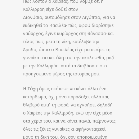
Πώς λοιπόν ο Χαιρέας, που νόμιζε ότι η
Καλλιρρόη είχε δοθεί στον
Διονύσιο, αυτομόλησε στον Αιγύπτιο, για να
εκδικηθεί το Βασιλέα· πώς, αφού διορίστηκε
ναύαρχος, έγινε κυρίαρχος στη θάλασσα· και
τέλος πώς, μετά τη νίκη, κατέλαβε την
Άραδο, όπου ο Βασιλέας είχε μεταφέρει τη
γυναίκα του και όλη του την ακολουθία, μαζί
με την Καλλιρρόη: αυτά τα διαβάσατε στο
προηγούμενο μέρος της ιστορίας μου.
Η Τύχη όμως σκόπευε να κάνει άλλο ένα
κατόρθωμα, όχι μόνο παράδοξο, αλλά και,
θλιβερό αυτή τη φορά: να αγνοήσει δηλαδή
ο Χαιρέας την Καλλιρρόη, ενώ την είχε μέσα
στα χέρια του, και να κάνει πανιά, παίρνοντας
όλες τις ξένες γυναίκες κι αφήνονταςεκεί
μόνο τη δική του, όχι σαν αποκοιμισμένη