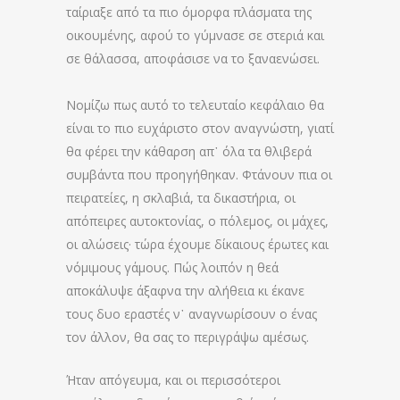
ταίριαξε από τα πιο όμορφα πλάσματα της
οικουμένης, αφού το γύμνασε σε στεριά και
σε θάλασσα, αποφάσισε να το ξαναενώσει.
Νομίζω πως αυτό το τελευταίο κεφάλαιο θα
είναι το πιο ευχάριστο στον αναγνώστη, γιατί
θα φέρει την κάθαρση απ᾽ όλα τα θλιβερά
συμβάντα που προηγήθηκαν. Φτάνουν πια οι
πειρατείες, η σκλαβιά, τα δικαστήρια, οι
απόπειρες αυτοκτονίας, ο πόλεμος, οι μάχες,
οι αλώσεις· τώρα έχουμε δίκαιους έρωτες και
νόμιμους γάμους. Πώς λοιπόν η θεά
αποκάλυψε άξαφνα την αλήθεια κι έκανε
τους δυο εραστές ν᾽ αναγνωρίσουν ο ένας
τον άλλον, θα σας το περιγράψω αμέσως.
Ήταν απόγευμα, και οι περισσότεροι