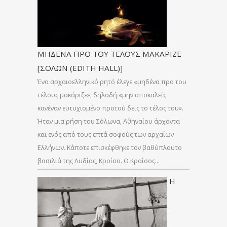
ΜΗΔΕΝΑ ΠΡΟ ΤΟΥ ΤΕΛΟΥΣ ΜΑΚΑΡΙΖΕ
[ΣΟΛΩΝ (EDITH HALL)]
Ένα αρχαιοελληνικό ρητό έλεγε «μηδένα προ του
τέλους μακάριζε», δηλαδή «μην αποκαλείς
κανέναν ευτυχισμένο προτού δεις το τέλος του».
Ήταν μια ρήση του Σόλωνα, Αθηναίου άρχοντα
και ενός από τους επτά σοφούς των αρχαίων
Ελλήνων. Κάποτε επισκέφθηκε τον βαθύπλουτο
βασιλιά της Λυδίας, Κροίσο. Ο Κροίσος…
H