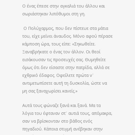
Ο ένας έπεσε στην αγκαλιά του άλλου και
σωριάστηκαν λιπόθυμοι στη γη.
Ο Πολύχαρμος, που δεν πίστευε στα μάτια
του, είχε μείνει άναυδος. Μόνο αφού πέρασε
κάμποση ώρα, τους είπε: «Σηκωθείτε.
Ξαναβρήκατε ο ένας τον άλλον. Οι θεοί
εισάκουσαν τις προσευχές σας. Θυμηθείτε
όμως ότι δεν είσαστε στην πατρίδα, αλλά σε
εχθρικό έδαφος. Οφείλετε πρώτα ν᾽
αντιμετωπίσετε αυτή τη δυσκολία, ώστε να
μη σας ξαναχωρίσει κανείς.»
Αυτά τους φώναζε ξανά και ξανά. Μα τα
λόγια του έφταναν στ᾽ αυτιά τους, απόμακρα,
σαν να βρίσκονταν στο βάθος ενός
πηγαδιού. Κάποια στιγμή ανέβηκαν στην