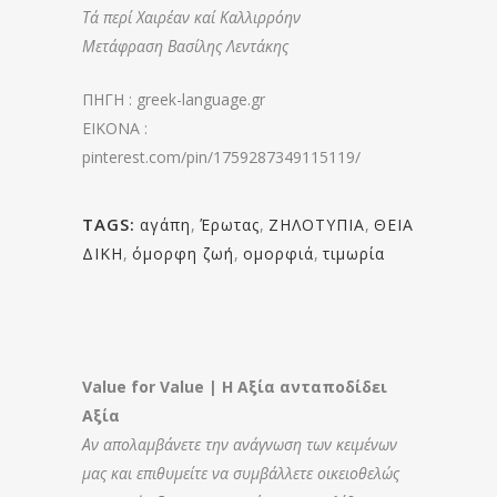
Τά περί Χαιρέαν καί Καλλιρρόην
Μετάφραση Βασίλης Λεντάκης
ΠΗΓΗ : greek-language.gr
EIKONA :
pinterest.com/pin/1759287349115119/
TAGS:
αγάπη
,
Έρωτας
,
ΖΗΛΟΤΥΠΙΑ
,
ΘΕΙΑ
ΔΙΚΗ
,
όμορφη ζωή
,
ομορφιά
,
τιμωρία
Value for Value | Η Αξία ανταποδίδει
Αξία
Αν απολαμβάνετε την ανάγνωση των κειμένων
μας και επιθυμείτε να συμβάλλετε οικειοθελώς