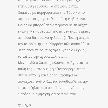
επένδυση χρυσού. Τα στρωσίδια ήταν
βαμμένα με πορφύρα από την Τύρο και το
ύφασμά τους είχε έρθει από τη Βαβυλώνα.
Ποιος θα μπορούσε να περιγράψει τη νύχτα
εκείνη; Με πόσες αφηγήσεις δεν ήταν γεμάτη,
με πόσα δάκρυα και φιλιά μαζί! Πρώτη άρχισε
την ιστορία της η Καλλιρρόη: πώς αναστήθηκε
μέσα στον τάφο, πώς την έβγαλε ο Θήρων,
το ταξίδι, την αγοραπωλησία …
Μέχρι εδώ ο Χαιρέας έκλαιγε ακούγοντας τα
πάθη της. Όταν όμως η εξιστόρηση έφτασε
στη Μίλητο, η Καλλιρρόη ντράπηκε να
συνεχίσει, ενώ ο Χαιρέας ξαναθυμήθηκε την
έμφυτη ζηλοτυπία του. Τον παρηγόρησε ,
ωστόσο, η αφήγηση για το παιδί του.
ΧΑΡΙΤΩΝ