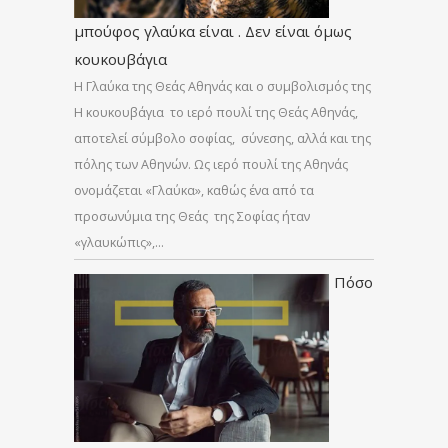
μπούφος γλαύκα είναι . Δεν είναι όμως
κουκουβάγια
Η Γλαύκα της Θεάς Αθηνάς και ο συμβολισμός της
Η κουκουβάγια το ιερό πουλί της Θεάς Αθηνάς,
αποτελεί σύμβολο σοφίας, σύνεσης, αλλά και της
πόλης των Αθηνών. Ως ιερό πουλί της Αθηνάς
ονομάζεται «Γλαύκα», καθώς ένα από τα
προσωνύμια της Θεάς της Σοφίας ήταν
«γλαυκώπις»,…
Πόσο