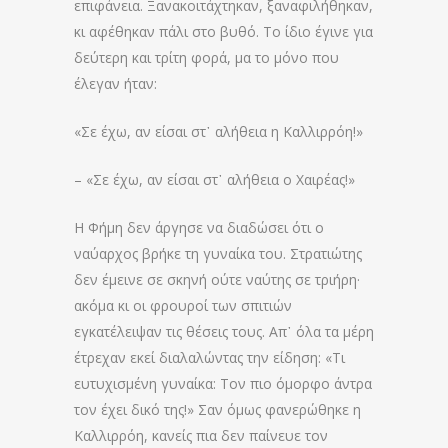
επιφάνεια. Ξανακοιτάχτηκαν, ξαναφιλήθηκαν,
κι αφέθηκαν πάλι στο βυθό. Το ίδιο έγινε για
δεύτερη και τρίτη φορά, μα το μόνο που
έλεγαν ήταν:
«Σε έχω, αν είσαι στ᾽ αλήθεια η Καλλιρρόη!»
– «Σε έχω, αν είσαι στ᾽ αλήθεια ο Χαιρέας!»
Η Φήμη δεν άργησε να διαδώσει ότι ο
ναύαρχος βρήκε τη γυναίκα του. Στρατιώτης
δεν έμεινε σε σκηνή ούτε ναύτης σε τριήρη·
ακόμα κι οι φρουροί των σπιτιών
εγκατέλειψαν τις θέσεις τους. Απ᾽ όλα τα μέρη
έτρεχαν εκεί διαλαλώντας την είδηση: «Τι
ευτυχισμένη γυναίκα: Τον πιο όμορφο άντρα
τον έχει δικό της!» Σαν όμως φανερώθηκε η
Καλλιρρόη, κανείς πια δεν παίνευε τον