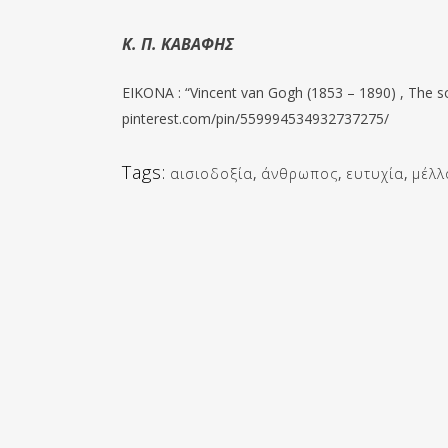
Κ. Π. ΚΑΒΑΦΗΣ
EIKONA : “Vincent van Gogh (1853 – 1890) , The s
pinterest.com/pin/559994534932737275/
Tags:
αισιοδοξία
,
άνθρωπος
,
ευτυχία
,
μέλλ