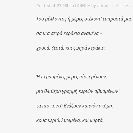
Posted at 23:58h
in
ΠΟΙΗΣΗ
by
admin
2
Likes
Του μέλλοντος ή μέρες στέκοντ’ εμπροστά μας
σα μια σειρά κεράκια αναμένα –
χρυσά, ζεστά, και ζωηρά κεράκια.
Ή περασμένες μέρες πίσω μένουν,
μια θλιβερή γραμμή κεριών σβυσμένων`
τα πιο κοντά βγάζουν καπνόν ακόμη,
κρύα κεριά, λυωμένα, και κυρτά.