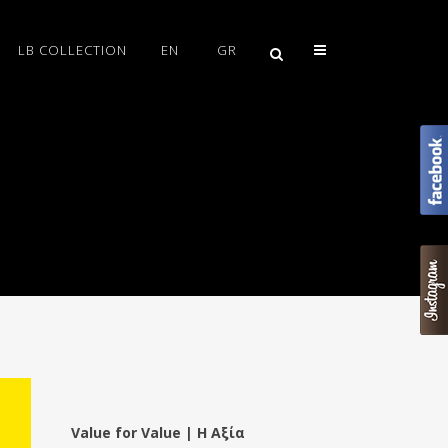
LB COLLECTION
EN
GR
Value for Value | Η Αξία