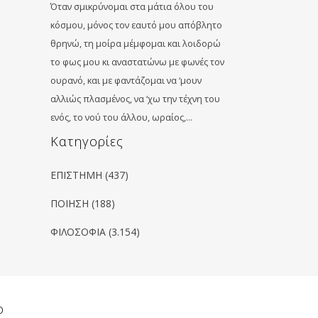
Όταν σμικρύνομαι στα μάτια όλου του
κόσμου, μόνος τον εαυτό μου απόβλητο
θρηνώ, τη μοίρα μέμφομαι και λοιδορώ
το φως μου κι αναστατώνω με φωνές τον
ουρανό, και με φαντάζομαι να ‘μουν
αλλιώς πλασμένος, να ‘χω την τέχνη του
ενός, το νού του άλλου, ωραίος,…
Kατηγορίες
ΕΠΙΣΤΗΜΗ
(437)
ΠΟΙΗΣΗ
(188)
ΦΙΛΟΣΟΦΙΑ
(3.154)
ο