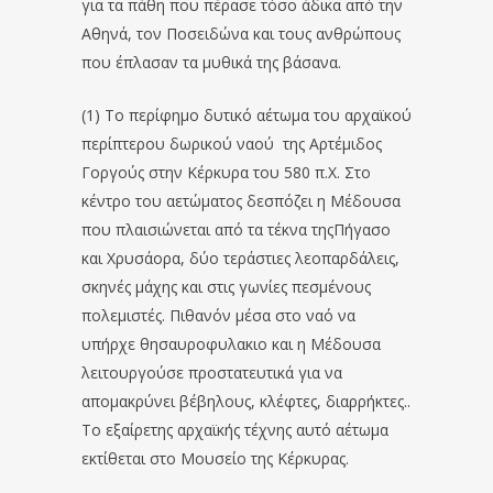
για τα πάθη που πέρασε τόσο άδικα από την
Αθηνά, τον Ποσειδώνα και τους ανθρώπους
που έπλασαν τα μυθικά της βάσανα.
(1) Το περίφημο δυτικό αέτωμα του αρχαϊκού
περίπτερου δωρικού ναού της Αρτέμιδος
Γοργούς στην Κέρκυρα του 580 π.Χ. Στο
κέντρο του αετώματος δεσπόζει η Μέδουσα
που πλαισιώνεται από τα τέκνα τηςΠήγασο
και Χρυσάορα, δύο τεράστιες λεοπαρδάλεις,
σκηνές μάχης και στις γωνίες πεσμένους
πολεμιστές. Πιθανόν μέσα στο ναό να
υπήρχε θησαυροφυλακιο και η Μέδουσα
λειτουργούσε προστατευτικά για να
απομακρύνει βέβηλους, κλέφτες, διαρρήκτες..
Το εξαίρετης αρχαϊκής τέχνης αυτό αέτωμα
εκτίθεται στο Μουσείο της Κέρκυρας.