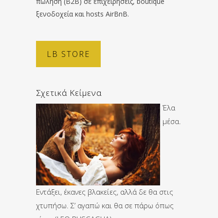
πώληση (B2B) σε επιχειρήσεις, boutique
ξενοδοχεία και hosts AirBnB.
LB STORE
Σχετικά Κείμενα
Έλα
μέσα.
Εντάξει, έκανες βλακείες, αλλά δε θα στις
χτυπήσω. Σ’ αγαπώ και θα σε πάρω όπως