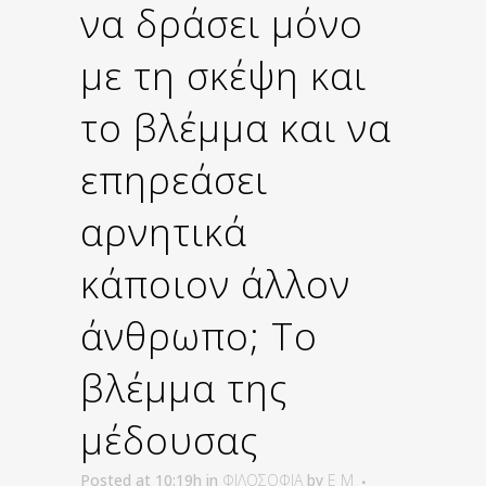
να δράσει μόνο
με τη σκέψη και
το βλέμμα και να
επηρεάσει
αρνητικά
κάποιον άλλον
άνθρωπο; Το
βλέμμα της
μέδουσας
Posted at 10:19h
in
ΦΙΛΟΣΟΦΙΑ
by
E M