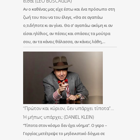
είσαι (LEO BUSCAGLIA)
Αν ο καθένας μας είχε έστω και ένα πρόσωπο στη
ζωή του που να του έλεγε, «Θα σε αγαπάω
ο,τιδήποτε κι αν γίνει. Θα σ’ αγαπάω ακόμη κι αν
είσαι ηλίθιος, αν πέσεις και σπάσεις τα μούτρα
σου, αν τα κάνεις θάλασσα, αν κάνεις λάθη,…
“Πρώτον και κύριον, δεν υπάρχει τίποτα”…
Ή μήπως υπάρχει; (DANIEL KLEIN)
“Τίποτα στον κόσμο δεν έχει νόημα”. Ο γερο –
Γοργίας μετέτρεψε το μηδενιστικό δόγμα σε