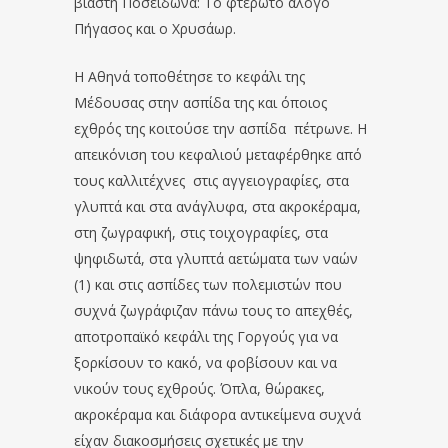
βιαστή Ποσειδώνα: Το φτερωτό άλογο
Πήγασος και ο Χρυσάωρ.
Η Αθηνά τοποθέτησε το κεφάλι της
Μέδουσας στην ασπίδα της και όποιος
εχθρός της κοιτούσε την ασπίδα πέτρωνε. Η
απεικόνιση του κεφαλιού μεταφέρθηκε από
τους καλλιτέχνες στις αγγειογραφίες, στα
γλυπτά και στα ανάγλυφα, στα ακροκέραμα,
στη ζωγραφική, στις τοιχογραφίες, στα
ψηφιδωτά, στα γλυπτά αετώματα των ναών
(1) και στις ασπίδες των πολεμιστών που
συχνά ζωγράφιζαν πάνω τους το απεχθές,
αποτροπαϊκό κεφάλι της Γοργούς για να
ξορκίσουν το κακό, να φοβίσουν και να
νικούν τους εχθρούς. Όπλα, θώρακες,
ακροκέραμα και διάφορα αντικείμενα συχνά
είχαν διακοσμήσεις σχετικές με την