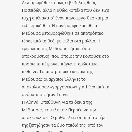
Δεν τιμωρήθηκε όμως ο βέβηλος θεός
Ποσειδών αλλά η αθώα κοπέλα που δεν είχε
τύχη απέναντι σ` έναν πανούργο θεό και μια
εκδικητική θεά. Η πανέμορφη και αθώα
Μέδουσα μεταμορφώθηκε σε αποτρόπαιο
τέρας από τη θεά, με φίδια στα μαλλιά. Η
εμφάνιση της Μέδουσας ήταν τόσο
αποκρουστική που όποιος την κοιτούσε στο
πρόσωπο πέτρωνε, πάγωνε, αρώσταινε,
πέθαινε. Το αποτροπαϊκό κεφάλι της
Μέδουσας οι αρχαιοι Έλληνες το
αποκαλούσαν «γοργόνειον» γιατί ένα από τα
ονόματα της ήταν Γοργώ.
Η Αθηνά, υπεύθυνη για τα δεινά της
Μέδουσας, έστειλε τον Περσέα να την
αποκεφαλίσει. Ο μύθος λέει ότι από το αίμα
της ξεπήδησαν τα δυο παιδιά της, από τον