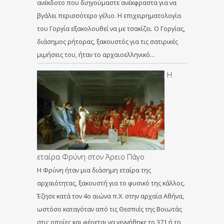
ανέκδοτο που διηγούμαστε ανέκφραστα για να
βγάλει περισσότερο γέλιο. Η επιχειρηματολογία
του Γοργία εξακολουθεί να με τσακίζει. Ο Γοργίας,
διάσημος ρήτορας, ξακουστός για τις σατιρικές
μιμήσεις του, ήταν το αρχαιοελληνικό…
Η
εταίρα Φρύνη στον Άρειο Πάγο
Η Φρύνη ήταν μια διάσημη εταίρα της
αρχαιότητας, ξακουστή για το φυσικό της κάλλος.
Έζησε κατά τον 4ο αιώνα π.Χ. στην αρχαία Αθήνα,
ωστόσο καταγόταν από τις Θεσπιές της Βοιωτάς
στις οποίες και φέρεται να γεννήθηκε το 371 ή το