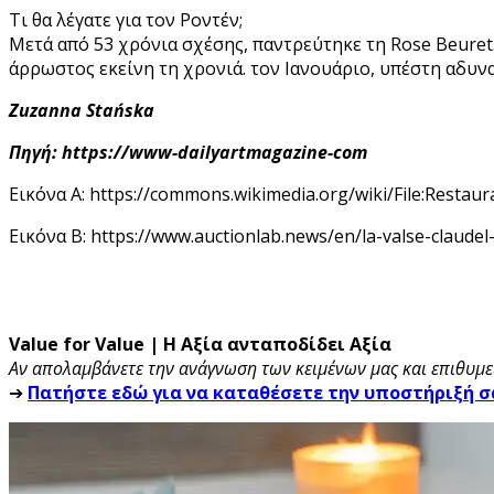
Τι θα λέγατε για τον Ροντέν;
Μετά από 53 χρόνια σχέσης, παντρεύτηκε τη Rose Beuret.
άρρωστος εκείνη τη χρονιά. τον Ιανουάριο, υπέστη αδυνα
Zuzanna Stańska
Πηγή: https://www-dailyartmagazine-com
Εικόνα Α: https://commons.wikimedia.org/wiki/File:Restau
Εικόνα Β: https://www.auctionlab.news/en/la-valse-claudel
Value for Value | Η Αξία ανταποδίδει Αξία
Αν απολαμβάνετε την ανάγνωση των κειμένων μας και επιθυμεί
➔
Πατήστε εδώ για να καταθέσετε την υποστήριξή σ