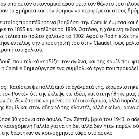
ταν από αυτόν οικονομικά αφού μετά τον θάνατο του πλούσ
ησαν τα χρήματα και την άφησαν να περιφέρεται στους δρό
ελευταίος προσπάθησε να βοηθήσει την Camille έμμεσα και 
ε το 1895 και εκτέθηκε το 1899. Ωστόσο, η χάλκινη έκδοσ
λε τελικά το πρώτο χάλκινο το 1902. Αφού ο Rodin είδε τη
άτησε εντελώς την υποστήριξή του στην Claudel. Ίσως μάλ
τροπή του χαλκού.
υζ, που τελικά κερδίζει τον αγώνα, και της Καμίλ που φτά
 η Camille δημιούργησε ένα συμβολικό έργο που προκαλεί 
τος . Κατέστρεψε πολλά από τα αγάλματά της, εξαφανίστηκε
ον Ροντέν ότι της έκλεψε τις ιδέες και ότι ηγήθηκε μιας 
υν ότι δεν έπρεπε να μείνει σε τέτοιο ίδρυμα, αλλά παρόλ
ς Καμίλ και στον αδερφό της Κλοντέλ, αλλά εκείνοι αρνού
έζησε 30 χρόνια στο άσυλο. Τον Σεπτέμβριο του 1943, ο αδ
ν κατεχόμενη Γαλλία για να τη δει αλλά δεν ήταν παρών ού
ά της θάφτηκαν σε κοινόχρηστο τάφο στο άσυλο.