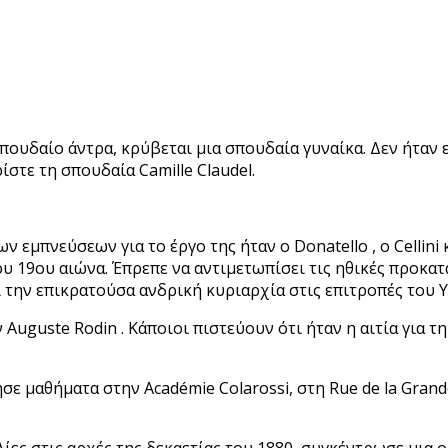
σπουδαίο άντρα, κρύβεται μια σπουδαία γυναίκα. Δεν ήταν 
στε τη σπουδαία Camille Claudel.
ων εμπνεύσεων για το έργο της ήταν ο Donatello , ο Cellin
του 19ου αιώνα. Έπρεπε να αντιμετωπίσει τις ηθικές προκα
ι την επικρατούσα ανδρική κυριαρχία στις επιτροπές του 
Auguste Rodin . Κάποιοι πιστεύουν ότι ήταν η αιτία για τ
σε μαθήματα στην Académie Colarossi, στη Rue de la Grand
ίες στις αρχές της δεκαετίας του 1880, συγκέντρωσε μια 