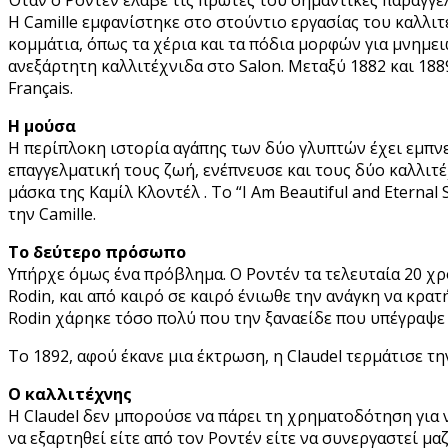
Η Camille εμφανίστηκε στο στούντιο εργασίας του καλλι
κομμάτια, όπως τα χέρια και τα πόδια μορφών για μνημε
ανεξάρτητη καλλιτέχνιδα στο Salon. Μεταξύ 1882 και 188
Français.
Η μούσα
Η περίπλοκη ιστορία αγάπης των δύο γλυπτών έχει εμπνε
επαγγελματική τους ζωή, ενέπνευσε και τους δύο καλλιτέ
μάσκα της Καμίλ Κλοντέλ . Το “I Am Beautiful and Eternal 
την Camille.
Το δεύτερο πρόσωπο
Υπήρχε όμως ένα πρόβλημα. Ο Ροντέν τα τελευταία 20 χρό
Rodin, και από καιρό σε καιρό ένιωθε την ανάγκη να κρατ
Rodin χάρηκε τόσο πολύ που την ξαναείδε που υπέγραψε έ
Το 1892, αφού έκανε μια έκτρωση, η Claudel τερμάτισε την
Ο καλλιτέχνης
Η Claudel δεν μπορούσε να πάρει τη χρηματοδότηση για 
να εξαρτηθεί είτε από τον Ροντέν είτε να συνεργαστεί μα