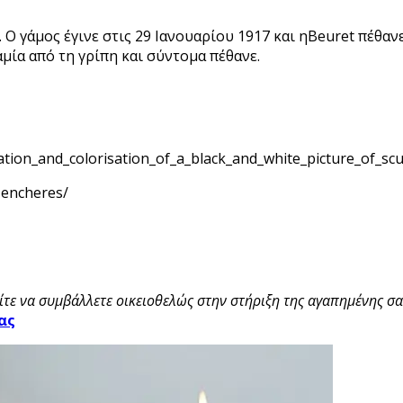
 Ο γάμος έγινε στις 29 Ιανουαρίου 1917 και ηBeuret πέθαν
μία από τη γρίπη και σύντομα πέθανε.
ration_and_colorisation_of_a_black_and_white_picture_of_sc
-encheres/
τε να συμβάλλετε οικειοθελώς στην στήριξη της αγαπημένης σας
ας