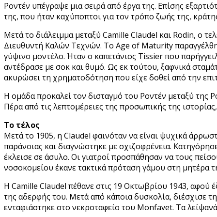
Ροντέν υπέγραψε μια σειρά από έργα της. Επίσης εξαρτιό
της, που ήταν καχύποπτοι για τον τρόπο ζωής της, κράτ
Μετά το διάλειμμα μεταξύ Camille Claudel και Rodin, ο τ
Διευθυντή Καλών Τεχνών. Το Age of Maturity παραγγέλθηκ
γύψινο μοντέλο. Ήταν ο καπετάνιος Tissier που παρήγγει
αντέδρασε με σοκ και θυμό. Ως εκ τούτου, ξαφνικά σταμ
ακυρώσει τη χρηματοδότηση που είχε δοθεί από την επι
Η ομάδα προκαλεί τον δισταγμό του Ροντέν μεταξύ της Ρόο
Πέρα από τις λεπτομέρειες της προσωπικής της ιστορίας,
Το τέλος
Μετά το 1905, η Claudel φαινόταν να είναι ψυχικά άρρωσ
παράνοιας και διαγνώστηκε με σχιζοφρένεια. Κατηγόρησε τ
έκλεισε σε άσυλο. Οι γιατροί προσπάθησαν να τους πείσο
νοσοκομείου έκανε τακτικά πρόταση γάμου στη μητέρα τη
Η Camille Claudel πέθανε στις 19 Οκτωβρίου 1943, αφού 
της αδερφής του. Μετά από κάποια δυσκολία, διέσχισε τη
ενταφιάστηκε στο νεκροταφείο του Monfavet. Τα λείψαν