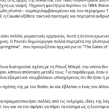
τέχνη ως νεαρή, 19χρονη φοιτήτρια περίπου το 1884. Φαίν
ιώδη γλυπτά – συμπεριλαμβανομένου και του περίφημου Th
9, η Claudel εξέθετε τακτικά προτομές και πορτρέτα ανθρώ
ύσει πολλές ρομαντικές ερμηνείες. Αυτή η έντονη ερωτικ
χνες. Ο Ροντέν δημιούργησε πολλά πορτρέτα της γλύπτριας
Springtime” , που προοριζόταν αρχικά για το “The Gates of 
νια διατηρούσε σχέση με τη Ρόουζ Μπερέ, την οποία δεν ή
ήσει κάποια απόσταση μεταξύ τους. Για παράδειγμα, όταν ο
να εξαιρετικό «συμβόλαιο» υποσχόμενος ότι θα ήταν η μον
 σχέσης της με τον Rodin, αν και έβλεπαν ο ένας τον άλλον
να πραγματοποιήσει πολλές από τις τολμηρές ιδέες της λό
ζί του και να τον αφήσει να πάρει τα εύσημα ως η λιονταρ