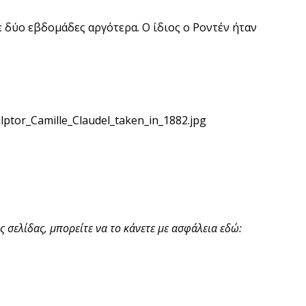
ε δύο εβδομάδες αργότερα. Ο ίδιος ο Ροντέν ήταν
ulptor_Camille_Claudel_taken_in_1882.jpg
 σελίδας, μπορείτε να το κάνετε με ασφάλεια εδώ: