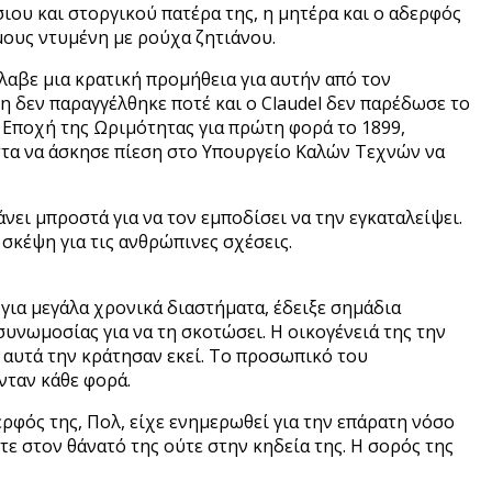
ιου και στοργικού πατέρα της, η μητέρα και ο αδερφός
μους ντυμένη με ρούχα ζητιάνου.
έλαβε μια κρατική προμήθεια για αυτήν από τον
η δεν παραγγέλθηκε ποτέ και ο Claudel δεν παρέδωσε το
ν Εποχή της Ωριμότητας για πρώτη φορά το 1899,
ιστα να άσκησε πίεση στο Υπουργείο Καλών Τεχνών να
νει μπροστά για να τον εμποδίσει να την εγκαταλείψει.
σκέψη για τις ανθρώπινες σχέσεις.
 για μεγάλα χρονικά διαστήματα, έδειξε σημάδια
συνωμοσίας για να τη σκοτώσει. Η οικογένειά της την
α αυτά την κράτησαν εκεί. Το προσωπικό του
νταν κάθε φορά.
ερφός της, Πολ, είχε ενημερωθεί για την επάρατη νόσο
τε στον θάνατό της ούτε στην κηδεία της. Η σορός της