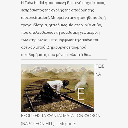
Η Zaha Hadid ήταν Ιρακινή-Βρετανή αρχιτέκτονας,
εκπρόσωπος της σχολής της αποδόμησης
(deconstruction). Μπορεί να μην ήταν ηθοποιός ή
τραγουδίστρια, ήταν όμως μία σταρ. Μία ντίβα,
που απελευθέρωσε τη συμβατική γεωμετρική
των κτηρίων και μεταμόρφωσε την εικόνα του
αστικού ιστού. Δημιούργησε τολμηρά
οικοδομήματα, που μόνο με γλυπτά θα...
ΠΩΣ
ΝΑ
ΕΞΟΡΙΣΕΙΣ ΤΑ ΦΑΝΤΑΣΜΑΤΑ ΤΩΝ ΦΟΒΩΝ
(NAPOLEON HILL) | Μέρος Ε’