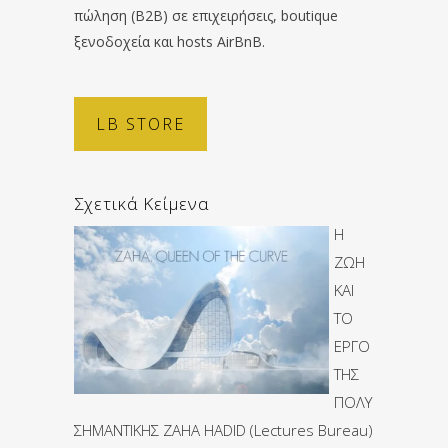
πώληση (B2B) σε επιχειρήσεις, boutique
ξενοδοχεία και hosts AirBnB.
LB STORE
Σχετικά Κείμενα
Η
ΖΩΗ
ΚΑΙ
ΤΟ
ΕΡΓΟ
ΤΗΣ
ΠΟΛΥ
ΣΗΜΑΝΤΙΚΗΣ ZAHA HADID (Lectures Bureau)