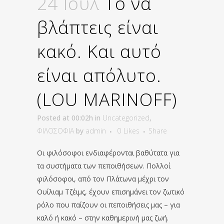
24 Ιούλ
Το να
βλάπτεις είναι
κακό. Και αυτό
είναι απόλυτο.
(LOU MARINOFF)
Posted at 00:02h
in
Uncategorized
,
ΦΙΛΟΣΟΦΙΑ
by
admin
0
Likes
Share
Οι φιλόσοφοι ενδιαφέρονται βαθύτατα για
τα συστήματα των πεποιθήσεων. Πολλοί
φιλόσοφοι, από τον Πλάτωνα μέχρι τον
Ουίλιαμ Τζέιμς, έχουν επισημάνει τον ζωτικό
ρόλο που παίζουν οι πεποιθήσεις μας – για
καλό ή κακό – στην καθημερινή μας ζωή.