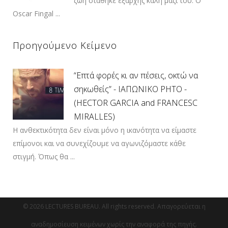
ζωή στάθηκε εξαρχής καλή μαζί του. Ο
Oscar Fingal ...
Προηγούμενο Κείμενο
“Επτά φορές κι αν πέσεις, οκτώ να
σηκωθείς” - ΙΑΠΩΝΙΚΟ ΡΗΤΟ -
(HECTOR GARCIA and FRANCESC
MIRALLES)
Η ανθεκτικότητα δεν είναι μόνο η ικανότητα να είμαστε
επίμονοι και να συνεχίζουμε να αγωνιζόμαστε κάθε
στιγμή. Όπως θα ...
© 2026 LECTURES BUREAU. All rights reserved. Απαγορεύεται η
αναδημοσίευση κειμένων χωρίς την αναφορά της πηγής.