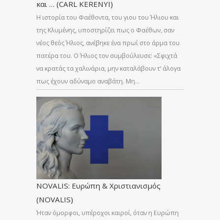
και … (CARL KERENYI)
Η ιστορία του Φαέθοντα, του γιου του Ήλιου και
της Κλυμένης, υποστηρίζει πως ο Φαέθων, σαν
νέος θεός Ήλιος, ανέβηκε ένα πρωί στο άρμα του
πατέρα του. Ο Ήλιος τον συμβούλευσε: «Σφιχτά
να κρατάς τα χαλινάρια, μην καταλάβουν τ’ άλογα
πως έχουν αδύναμο αναβάτη. Μη…
NOVALIS: Ευρώπη & Χριστιανισμός
(NOVALIS)
Ήταν όμορφοι, υπέροχοι καιροί, όταν η Ευρώπη