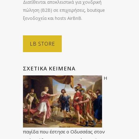
Διατίθενται αποκλειστικά για χονδρική
πώληση (B2B) σε επιχειρήσεις, boutique
ξενοδοχεία και hosts AirBnB.
LB STORE
ΣΧΕΤΙΚΆ ΚΕΊΜΕΝΑ
Η
παγίδα που έστησε ο Οδυσσέας στον