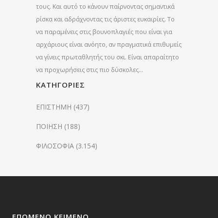
τους. Και αυτό το κάνουν παίρνοντας σημαντικά
ρίσκα και αδράχνοντας τις άριστες ευκαιρίες. Το
να παραμένεις στις βουνοπλαγιές που είναι για
αρχάριους είναι ανόητο, αν πραγματικά επιθυμείς
να γίνεις πρωταθλητής του σκι. Είναι απαραίτητο
να προχωρήσεις στις πιο δύσκολες…
KΑΤΗΓΟΡΊΕΣ
ΕΠΙΣΤΗΜΗ
(437)
ΠΟΙΗΣΗ
(188)
ΦΙΛΟΣΟΦΙΑ
(3.154)
ΕΠΌΜΕΝΟ ΚΕΊΜΕΝΟ