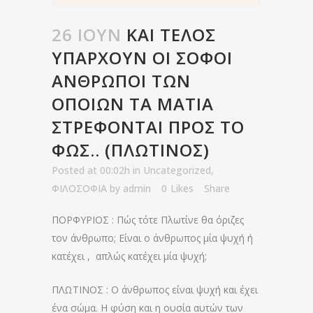
26 ΙΟΎΝ
ΚΑΙ ΤΈΛΟΣ
ΥΠΆΡΧΟΥΝ ΟΙ ΣΟΦΟΊ
ΆΝΘΡΩΠΟΙ ΤΩΝ
ΟΠΟΊΩΝ ΤΑ ΜΆΤΙΑ
ΣΤΡΈΦΟΝΤΑΙ ΠΡΟΣ ΤΟ
ΦΩΣ.. (ΠΛΩΤΙΝΟΣ)
Posted at 00:02h
in
Uncategorized
,
ΦΙΛΟΣΟΦΙΑ
by
admin
0
Likes
Share
ΠΟΡΦΥΡΙΟΣ : Πώς τότε Πλωτίνε θα όριζες
τον άνθρωπο; Είναι ο άνθρωπος μία ψυχή ή
κατέχει , απλώς κατέχει μία ψυχή;
ΠΛΩΤΙΝΟΣ : Ο άνθρωπος είναι ψυχή και έχει
ένα σώμα. Η φύση και η ουσία αυτών των