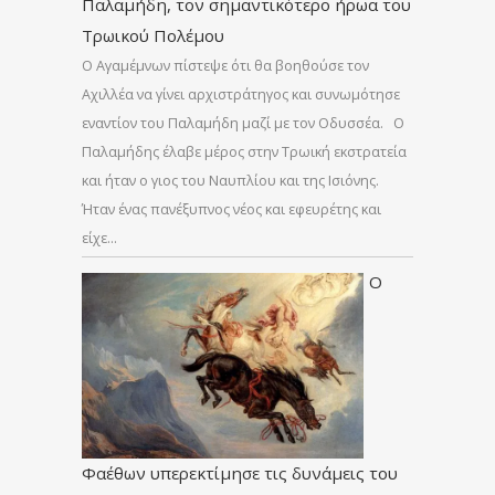
Παλαμήδη, τον σημαντικότερο ήρωα του
Τρωικού Πολέμου
Ο Αγαμέμνων πίστεψε ότι θα βοηθούσε τον
Αχιλλέα να γίνει αρχιστράτηγος και συνωμότησε
εναντίον του Παλαμήδη μαζί με τον Οδυσσέα. Ο
Παλαμήδης έλαβε μέρος στην Τρωική εκστρατεία
και ήταν ο γιος του Ναυπλίου και της Ισιόνης.
Ήταν ένας πανέξυπνος νέος και εφευρέτης και
είχε…
Ο
Φαέθων υπερεκτίμησε τις δυνάμεις του