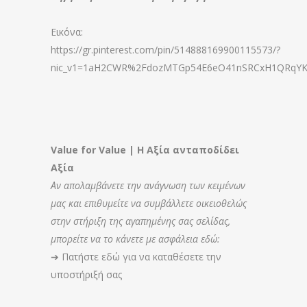
Εικόνα:
https://gr.pinterest.com/pin/514888169900115573/?
nic_v1=1aH2CWR%2FdozMTGp54E6eO41nSRCxH1QRqY
Value for Value | Η Αξία ανταποδίδει
Αξία
Αν απολαμβάνετε την ανάγνωση των κειμένων
μας και επιθυμείτε να συμβάλλετε οικειοθελώς
στην στήριξη της αγαπημένης σας σελίδας,
μπορείτε να το κάνετε με ασφάλεια εδώ:
➔
Πατήστε εδώ για να καταθέσετε την
υποστήριξή σας