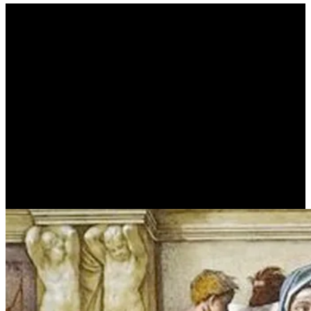
Και, πάνω απ’ όλα, μην
πλανηθείτε από την
ανόητη ιδέα πως είναι
επικίνδυνο να έχετε
υπερβολικές ελπίδες
(WAYNE W. DYER)