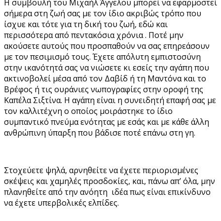
Η συμβουλή του Μιχαήλ Άγγελου μπορεί να εφαρμοστεί
σήμερα στη ζωή σας με τον ίδιο ακριβώς τρόπο που
ίσχυε και τότε για τη δική του ζωή, εδώ και
περισσότερα από πεντακόσια χρόνια . Ποτέ μην
ακούσετε αυτούς που προσπαθούν να σας επηρεάσουν
με τον πεσιμισμό τους. Έχετε απόλυτη εμπιστοσύνη
στην ικανότητά σας να νιώσετε κι εσείς την αγάπη που
ακτινοβολεί μέσα από τον Δαβίδ ή τη Μαντόνα και το
Βρέφος ή τις ουράνιες νωπογραφίες στην οροφή της
Καπέλα Σιξτίνα. Η αγάπη είναι η συνειδητή επαφή σας με
τον καλλιτέχνη ο οποίος μοιράστηκε το ίδιο
συμπαντικό πνεύμα ενότητας με εσάς και με κάθε άλλη
ανθρώπινη ύπαρξη που βάδισε ποτέ επάνω στη γη.
Στοχεύετε ψηλά, αρνηθείτε να έχετε περιορισμένες
σκέψεις και χαμηλές προσδοκίες, και, πάνω απ’ όλα, μην
πλανηθείτε από την ανόητη ιδέα πως είναι επικίνδυνο
να έχετε υπερβολικές ελπίδες.