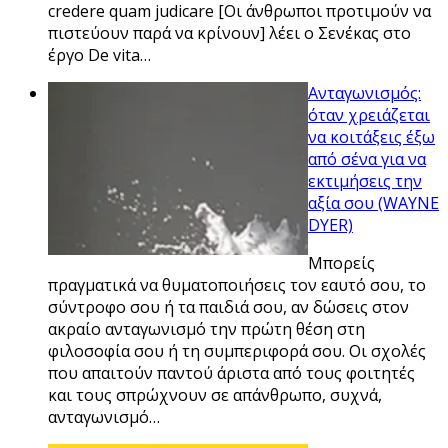
credere quam judicare [Οι άνθρωποι προτιμούν να
πιστεύουν παρά να κρίνουν] λέει ο Σενέκας στο
έργο De vita…
Ανταγωνισμός:
όταν χρειάζεται
να κοιτάξεις έξω
από σένα για να
εκτιμήσεις την
αξία σου (WAYNE
DYER)
Μπορείς
πραγματικά να θυματοποιήσεις τον εαυτό σου, το
σύντροφο σου ή τα παιδιά σου, αν δώσεις στον
ακραίο ανταγωνισμό την πρώτη θέση στη
φιλοσοφία σου ή τη συμπεριφορά σου. Οι σχολές
που απαιτούν παντού άριστα από τους φοιτητές
και τους σπρώχνουν σε απάνθρωπο, συχνά,
ανταγωνισμό…