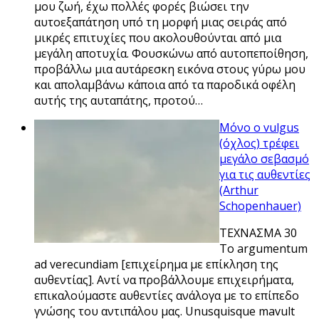
μου ζωή, έχω πολλές φορές βιώσει την
αυτοεξαπάτηση υπό τη μορφή μιας σειράς από
μικρές επιτυχίες που ακολουθούνται από μια
μεγάλη αποτυχία. Φουσκώνω από αυτοπεποίθηση,
προβάλλω μια αυτάρεσκη εικόνα στους γύρω μου
και απολαμβάνω κάποια από τα παροδικά οφέλη
αυτής της αυταπάτης, προτού…
Μόνο ο vulgus
(όχλος) τρέφει
μεγάλο σεβασμό
για τις αυθεντίες
(Arthur
Schopenhauer)
ΤΕΧΝΑΣΜΑ 30
Το argumentum
ad verecundiam [επιχείρημα με επίκληση της
αυθεντίας]. Αντί να προβάλλουμε επιχειρήματα,
επικαλούμαστε αυθεντίες ανάλογα με το επίπεδο
γνώσης του αντιπάλου μας. Unusquisque mavult