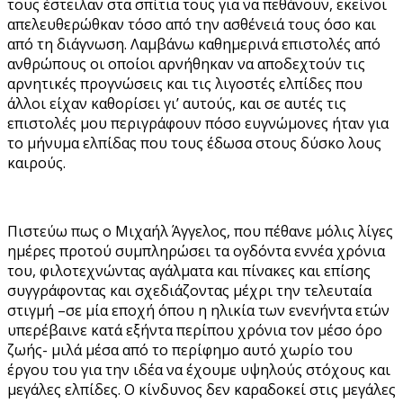
τους έστειλαν στα σπίτια τους για να πεθάνουν, εκείνοι
απελευθερώθκαν τόσο από την ασθένειά τους όσο και
από τη διάγνωση. Λαμβάνω καθημερινά επιστολές από
ανθρώπους οι οποίοι αρνήθηκαν να αποδεχτούν τις
αρνητικές προγνώσεις και τις λιγοστές ελπίδες που
άλλοι είχαν καθορίσει γι’ αυτούς, και σε αυτές τις
επιστολές μου περιγράφουν πόσο ευγνώμονες ήταν για
το μήνυμα ελπίδας που τους έδωσα στους δύσκο λους
καιρούς.
Πιστεύω πως ο Μιχαήλ Άγγελος, που πέθανε μόλις λίγες
ημέρες προτού συμπληρώσει τα ογδόντα εννέα χρόνια
του, φιλοτεχνώντας αγάλματα και πίνακες και επίσης
συγγράφοντας και σχεδιάζοντας μέχρι την τελευταία
στιγμή –σε μία εποχή όπου η ηλικία των ενενήντα ετών
υπερέβαινε κατά εξήντα περίπου χρόνια τον μέσο όρο
ζωής- μιλά μέσα από το περίφημο αυτό χωρίο του
έργου του για την ιδέα να έχουμε υψηλούς στόχους και
μεγάλες ελπίδες. Ο κίνδυνος δεν καραδοκεί στις μεγάλες