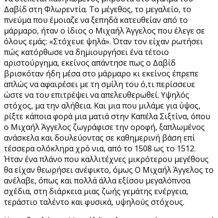
Δαβίδ στη Φλωρεντία. Το μέγεθος, το μεγαλείο, το
πνεύμα που έμοιαζε να ξεπηδά κατευθείαν από το
μάρμαρο, ήταν ο ίδιος ο Μιχαήλ Άγγελος που έλεγε σε
όλους εμάς: «Στόχευε ψηλά». Όταν τον είχαν ρωτήσει
πώς κατόρθωσε να δημιουργήσει ένα τέτοιο
αριστούργημα, εκείνος απάντησε πως ο Δαβίδ
βρισκόταν ήδη μέσα στο μάρμαρο κι εκείνος έπρεπε
απλώς να αφαιρέσει με τη σμίλη του ό,τι περίσσευε
ώστε να του επιτρέψει να απελευθερωθεί. Υψηλός
στόχος, μα την αλήθεια. Και μια που μιλάμε για ύψος,
ρίξτε κάποια φορά μια ματιά στην Καπέλα Σιξτίνα, όπου
ο Μιχαήλ Άγγελος ζωγράφισε την οροφή, ξαπλωμένος
ανάσκελα και δουλεύοντας σε καθημερινή βάση επί
τέσσερα ολόκληρα χρό νια, από το 1508 ως το 1512.
Ήταν ένα πλάνο που καλλιτέχνες μικρότερου μεγέθους
θα είχαν θεωρήσει ανέφικτο, όμως Ο Μιχαήλ Άγγελος το
ανέλαβε, όπως και πολλά άλλα εξίσου μεγαλόπνοα
σχέδια, στη διάρκεια μιας ζωής γεμάτης ενέργεια,
τεράστιο ταλέντο και φυσικά, υψηλούς στόχους.