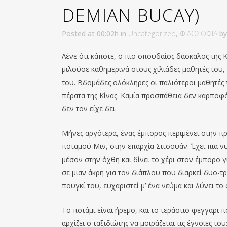
DEMIAN BUCAY)
Posted at 00:02h
in
Uncategorized
,
ΦΙΛΟΣΟΦΙΑ
b
Λένε ότι κάποτε, ο πιο σπουδαίος δάσκαλος της 
μιλούσε καθημερινά στους χιλιάδες μαθητές του,
του. Βδομάδες ολόκληρες οι παλιότεροι μαθητές
πέρατα της Κίνας. Καμία προσπάθεια δεν καρποφόρ
δεν τον είχε δει.
Μήνες αργότερα, ένας έμπορος περιμένει στην π
ποταμού Μιν, στην επαρχία Σιτσουάν. Έχει πια ν
μέσον στην όχθη και δίνει το χέρι στον έμπορο γι
σε μιαν άκρη για τον διάπλου που διαρκεί δυο-τρ
πουγκί του, ευχαριστεί μ’ ένα νεύμα και λύνει το 
Το ποτάμι είναι ήρεμο, και το τεράστιο φεγγάρι 
αρχίζει ο ταξιδιώτης να μοιράζεται τις έγνοιες του