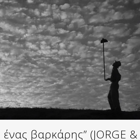
ε ένας βαρκάρης” (JORGE &