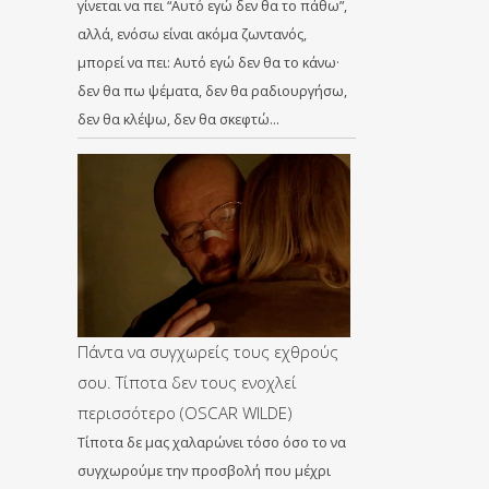
γίνεται να πει “Αυτό εγώ δεν θα το πάθω”,
αλλά, ενόσω είναι ακόμα ζωντανός,
μπορεί να πει: Αυτό εγώ δεν θα το κάνω·
δεν θα πω ψέματα, δεν θα ραδιουργήσω,
δεν θα κλέψω, δεν θα σκεφτώ…
Πάντα να συγχωρείς τους εχθρούς
σου. Τίποτα δεν τους ενοχλεί
περισσότερο (OSCAR WILDE)
Τίποτα δε μας χαλαρώνει τόσο όσο το να
συγχωρούμε την προσβολή που μέχρι