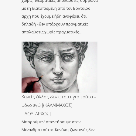
χωρίς πνευματικές απολαύσεις, σύμφωνα
με τη διατυπωμένη από τον Βολταίρο
αρχή που έχουμε ήδη αναφέρει, ότι
δηλαδή «δεν υπάρχουν πραγματικές
απολαύσεις χωρίς πραγματικές…
Κανείς άλλος δεν φταίει για τούτα –
μόνο εγώ [(ΚΑΛΛΙΜΑΧΟΣ)
ΠΛΟΥΤΑΡΧΟΣ]
Μπορούμε ν’ απαντήσουμε στον
Μένανδρο τούτο: “Κανένας ζωντανός δεν