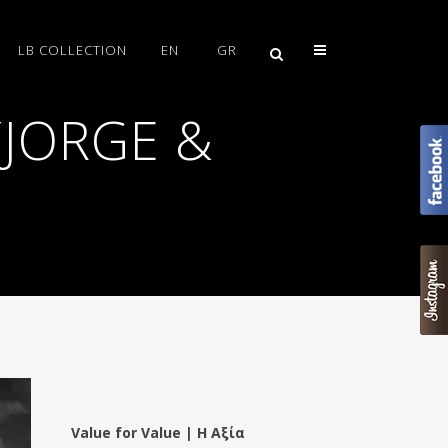
LB COLLECTION
EN
GR
(JORGE &
Value for Value | Η Αξία