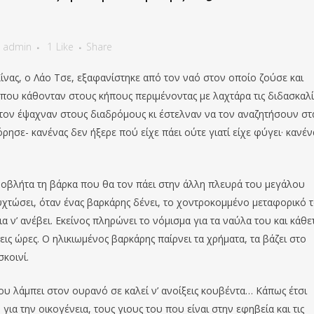
y
admin
1
Like
Share
Κίνας, ο Λάο Τσε, εξαφανίστηκε από τον ναό στον οποίο ζούσε και
 που κάθονταν στους κήπους περιμένοντας με λαχτάρα τις διδασκαλί
 τον έψαχναν στους διαδρόμους κι έστελναν να τον αναζητήσουν στ
ησε- κανένας δεν ήξερε πού είχε πάει ούτε γιατί είχε φύγει· κανέν
ροβλήτα τη βάρκα που θα τον πάει στην άλλη πλευρά του μεγάλου
υχτώσει, όταν ένας βαρκάρης δένει, το χοντροκομμένο μεταφορικό 
α ν’ ανέβει. Εκείνος πληρώνει το νόμισμα για τα ναύλα του και κάθετ
εις ώρες. Ο ηλικιωμένος βαρκάρης παίρνει τα χρήματα, τα βάζει στο
σκοινί.
που λάμπει στον ουρανό σε καλεί ν’ ανοίξεις κουβέντα… Κάπως έτσι
: για την οικογένεια, τους γιους του που είναι στην εφηβεία και τις