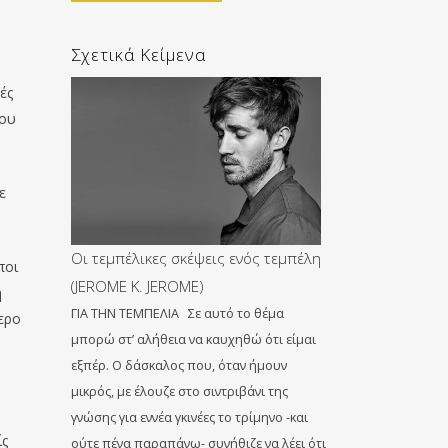
Σχετικά Κείμενα
ές
που
ε
Οι τεμπέλικες σκέψεις ενός τεμπέλη
ποι
(JEROME K. JEROME)
η
ΓΙΑ ΤΗΝ ΤΕΜΠΕΛΙΑ Σε αυτό το θέμα
ερο
μπορώ στ’ αλήθεια να καυχηθώ ότι είμαι
εξπέρ. Ο δάσκαλος που, όταν ήμουν
μικρός, με έλουζε στο σιντριβάνι της
γνώσης για εννέα γκινέες το τρίμηνο -και
ίς
ούτε πένα παραπάνω- συνήθιζε να λέει ότι