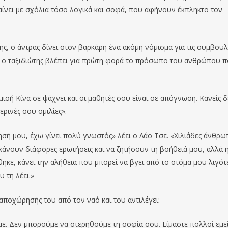
αίνει με σχόλια τόσο λογικά και σοφά, που αφήνουν έκπληκτο τον
ης, ο άντρας δίνει στον βαρκάρη ένα ακόμη νόμισμα για τις συμβουλ
γμή, ο ταξιδιώτης βλέπει για πρώτη φορά το πρόσωπο του ανθρώπου 
μισή Κίνα σε ψάχνει και οι μαθητές σου είναι σε απόγνωση. Κανείς δ
ερινές σου ομιλίες».
σή μου, έχω γίνει πολύ γνωστός» λέει ο Λάο Τσε. «Χιλιάδες άνθρω
 κάνουν διάφορες ερωτήσεις και να ζητήσουν τη βοήθειά μου, αλλά 
ε, κάνει την αλήθεια που μπορεί να βγει από το στόμα μου λιγότ
 τη λέει.»
 αποχώρησής του από τον ναό και του αντιλέγει:
ε. Δεν μπορούμε να στερηθούμε τη σοφία σου. Είμαστε πολλοί εμε