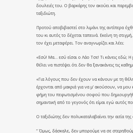
δουλειές του. Ο βαρκάρης τον ακούει και παρεμβ
ταξιδιώτη.
Προτού αποβιβαστεί στο λιμάνι της αντίπερα όχθ
του κι αυτός το δέχεται ταπεινά. Εκείνη τη στι
τον έχει μεταφέρει. Τον αναγνωρίζει και λέει:
«Εσύ! Μα… εσύ είσαι ο Λάο Τσε! Τι κάνεις εδώ; Η 
θέλει να πιστέψει ότι δεν θα ξανακάνεις τις καθημ
«Για λόγους που δεν έχουν να κάνουν με τη θέλη
έρχονται από μακριά για να μ’ ακούσουν, να μου
φήμη του πεφωτισμένου σοφού που δημιουργήθηκ
σημαντική από το γεγονός ότι είμαι εγώ αυτός που
Ο ταξιδιώτης δεν πολυκαταλαβαίνει την αιτία της
” Όμως, δάσκαλε, δεν μπορούμε να σε στερηθούμ