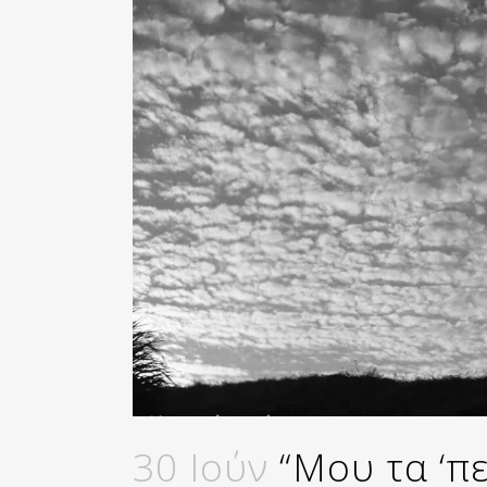
30 Ιούν
“Μου τα ‘π