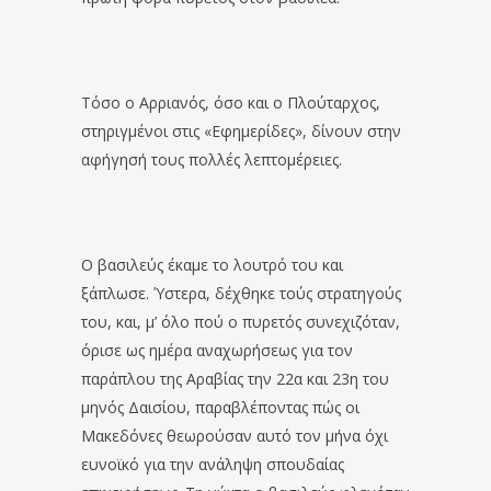
Τόσο o Aρριανός, όσο και o Πλούταρχος,
στηριγμένοι στις «Εφημερίδες», δίνουν στην
αφήγησή τους πολλές λεπτομέρειες.
Ο βασιλεύς έκαμε το λουτρό του και
ξάπλωσε. Ύστερα, δέχθηκε τούς στρατηγούς
του, και, μ’ όλο πού ο πυρετός συνεχιζόταν,
όρισε ως ημέρα αναχωρήσεως για τον
παράπλου της Αραβίας την 22α και 23η του
μηνός Δαισίου, παραβλέποντας πώς οι
Μακεδόνες θεωρούσαν αυτό τον μήνα όχι
ευνοϊκό για την ανάληψη σπουδαίας