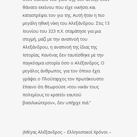
θάνατο εκείνου που είχε νικήσει και
καταστρέφει τον γιο της. Αυτή ήταν η πιο
μεγάλη ηθική νίκη του Αλεξάνδρου. Στις 13
Ιουνίου του 323 π.X. σταμάτησε για μια
στιγμή, μαζί με την αναπνοή του
Αλεξάνδρου, η αναπνοή της ίδιας της
Ιστορίας. Κανένας δεν ταυτίσθηκε με την
παγκόσμια ιστορία όσο ο Αλέξανδρος. Ο
μεγάλος άνθρωπος. για τον όποιο έχει
γράψει ο Πλούταρχος τον πρωτάκουστο
έπαινο ότι θεωρούσε «του νικάν τους
πολεμίους το κρατείν εαυτού
βασιλικώτερον», δεν υπήρχε πιά.”
(Μέγας Αλέξανδρος – Ελληνιστικοί Χρόνοι –