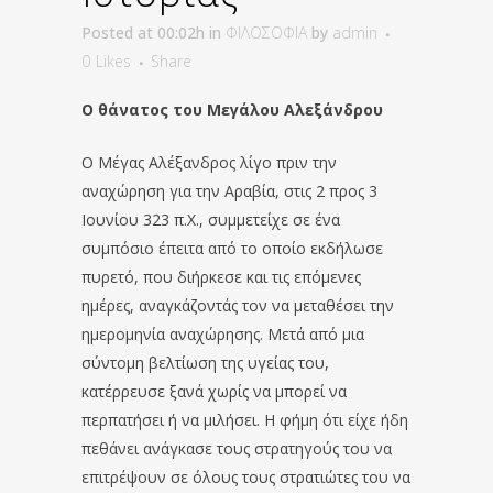
Posted at 00:02h
in
ΦΙΛΟΣΟΦΙΑ
by
admin
0
Likes
Share
Ο θάνατος του Μεγάλου Αλεξάνδρου
Ο Μέγας Αλέξανδρος λίγο πριν την
αναχώρηση για την Αραβία, στις 2 προς 3
Ιουνίου 323 π.Χ., συμμετείχε σε ένα
συμπόσιο έπειτα από το οποίο εκδήλωσε
πυρετό, που διήρκεσε και τις επόμενες
ημέρες, αναγκάζοντάς τον να μεταθέσει την
ημερομηνία αναχώρησης. Μετά από μια
σύντομη βελτίωση της υγείας του,
κατέρρευσε ξανά χωρίς να μπορεί να
περπατήσει ή να μιλήσει. Η φήμη ότι είχε ήδη
πεθάνει ανάγκασε τους στρατηγούς του να
επιτρέψουν σε όλους τους στρατιώτες του να