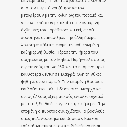
επιχειρήσεως. Τη νύκτα ο βασιλεύς φλεγόταν
από τον πυρετό και ζήτησε να τον
μεταφέρουν με την κλίνη ως τον ποταμό και
να τον περάσουν με πλοίο στην αντικρινή
όχθη, «ες τον παράδεισον». Εκεί, αφού
λούστηκε, αναπαύθηκε. Την άλλη ήμερα
λούστηκε πάλι και έκαμε την καθιερωμένη
καθημερινή θυσία. Πέρασε την ήμερα του
συζητώντας με τον Μήδιο. Παρήγγειλε στους
στρατηγούς του να έλθουν το επόμενο πρωί
και ύστερα δείπνησε ελαφρά. Όλη τη νύκτα
ψήθηκε στον πυρετό. Την επομένη θυσίασε
και λούστηκε πάλι. Έδωσε στον Νέαρχο και
στους άλλους αξιωματικούς εντολές σχετικά
με το ταξίδι: θα έφευγαν σε τρεις ήμερες. Την
επομένη ο πυρετός συνεχιζόταν, ο βασιλεύς
όμως πάλι λούστηκε και θυσίασε. Κάλεσε
τούς αξιωματικούς του και διέταξε να είναι