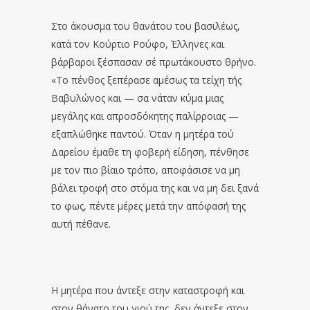
Στο άκουσμα του θανάτου του βασιλέως,
κατά τον Κούρτιο Ρούφο, Έλληνες και
βάρβαροι ξέσπασαν σέ πρωτάκουστο θρήνο.
«Το πένθος ξεπέρασε αμέσως τα τείχη τής
Βαβυλώνος και — σα νάταν κύμα μιας
μεγάλης και απροσδόκητης παλίρροιας —
εξαπλώθηκε παντού. Όταν η μητέρα τού
Δαρείου έμαθε τη φοβερή είδηση, πένθησε
με τον πιο βίαιο τρόπο, αποφάσισε να μη
βάλει τροφή στο στόμα της και να μη δει ξανά
το φως, πέντε μέρες μετά την απόφασή της
αυτή πέθανε.
Η μητέρα που άντεξε στην καταστροφή και
στον θάνατο του γιού της, δεν άντεξε στον