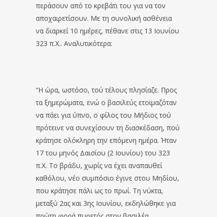
περάσουν από το κρεβάτι του για να τον
αποχαιρετίσουν. Με τη συνολική ασθένεια
να διαρκεί 10 ημέρες, πέθανε στις 13 Ιουνίου
323 π.Χ.. Αναλυτικότερα:
“Η ώρα, ωστόσο, τού τέλους πλησίαζε. Προς
τα ξημερώματα, ενώ ο βασιλεύς ετοιμαζόταν
να πάει για ύπνο, ο φίλος του Μήδιος τού
πρότεινε να συνεχίσουν τη διασκέδαση, πού
κράτησε ολόκληρη την επόμενη ημέρα. Ήταν
17 του μηνός Δαισίου (2 Ιουνίου) του 323
π.Χ. Το βράδυ, χωρίς να έχει αναπαυθεί
καθόλου, νέο συμπόσιο έγινε στου Μηδίου,
που κράτησε πάλι ως το πρωί. Τη νύκτα,
μεταξύ 2ας και 3ης Ιουνίου, εκδηλώθηκε για
πρώτη φορά πυρετός στον βασιλέα.