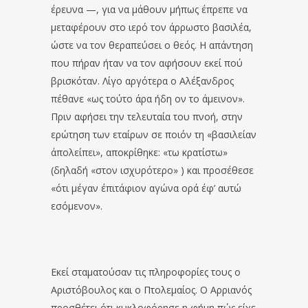
έρευνα —, για να μάθουν μήπως έπρεπε να
μεταφέρουν στο ιερό τον άρρωστο βασιλέα,
ώστε να τον θεραπεύσει ο θεός. Η απάντηση
που πήραν ήταν να τον αφήσουν εκεί πού
βρισκόταν. Λίγο αργότερα ο Αλέξανδρος
πέθανε «ως τούτο άρα ήδη ον το άμεινον».
Πριν αφήσει την τελευταία του πνοή, στην
ερώτηση των εταίρων σε ποιόν τη «βασιλείαν
άπολείπει», αποκρίθηκε: «τω κρατίστω»
(δηλαδή «στον ισχυρότερο» ) και προσέθεσε
«ότι μέγαν έπιτάφιον αγώνα ορά έφ’ αυτώ
εσόμενον».
Εκεί σταματούσαν τις πληροφορίες τους ο
Αριστόβουλος και ο Πτολεμαίος. Ο Αρριανός
προσθέτει ότι κυκλοφόρησε η φήμη πώς είχε