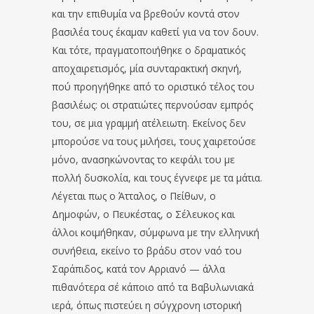
και την επιθυμία να βρεθούν κοντά στον
βασιλέα τους έκαμαν καθετί για να τον δουν.
Και τότε, πραγματοποιήθηκε ο δραματικός
αποχαιρετισμός, μία συνταρακτική σκηνή,
πού προηγήθηκε από το οριστικό τέλος του
βασιλέως: οι στρατιώτες περνούσαν εμπρός
του, σε μια γραμμή ατέλειωτη. Εκείνος δεν
μπορούσε να τους μιλήσει, τους χαιρετούσε
μόνο, ανασηκώνοντας το κεφάλι του με
πολλή δυσκολία, και τους έγνεφε με τα μάτια.
Λέγεται πως ο Άτταλος, ο Πείθων, ο
Δημοφών, ο Πευκέστας, ο Σέλευκος και
άλλοι κοιμήθηκαν, σύμφωνα με την ελληνική
συνήθεια, εκείνο το βράδυ στον ναό του
Σαράπιδος, κατά τον Αρριανό — άλλα
πιθανότερα σέ κάποιο από τα Βαβυλωνιακά
ιερά, όπως πιστεύει η σύγχρονη ιστορική