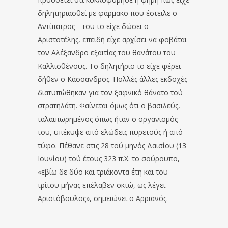
δηλητηριασθεί με φάρμακο που έστειλε ο
Αντίπατρος—του το είχε δώσει ο
Αριστοτέλης, επειδή είχε αρχίσει να φοβάται
τον Αλέξανδρο εξαιτίας του θανάτου του
Καλλισθένους. Το δηλητήριο το είχε φέρει
δήθεν ο Κάσσανδρος. Πολλές άλλες εκδοχές
διατυπώθηκαν για τον ξαφνικό θάνατο τού
στρατηλάτη. Φαίνεται όμως ότι ο βασιλεύς,
ταλαιπωρημένος όπως ήταν ο οργανισμός
του, υπέκυψε από ελώδεις πυρετούς ή από
τύφο. Πέθανε στις 28 τού μηνός Δαισίου (13
Ιουνίου) τού έτους 323 π.Χ. το σούρουπο,
«εβίω δε δύο και τριάκοντα έτη και του
τρίτου μήνας επέλαβεν οκτώ, ως λέγει
Αριστόβουλος», σημειώνει ο Αρριανός.