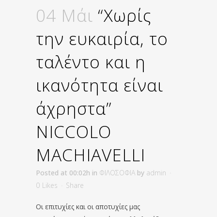
04 Μάι
“Χωρίς
την ευκαιρία, το
ταλέντο και η
ικανότητα είναι
άχρηστα”
ΝICCOLO
MACHIAVELLI
Posted at 00:02h
in
ΦΙΛΟΣΟΦΙΑ
by
admin
0
Likes
Share
Οι επιτυχίες και οι αποτυχίες μας