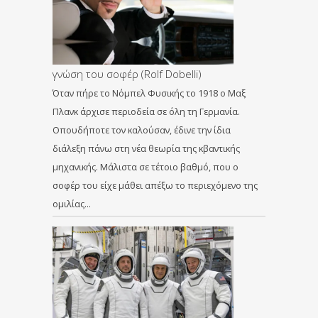
γνώση του σοφέρ (Rolf Dobelli)
Όταν πήρε το Νόμπελ Φυσικής το 1918 ο Μαξ
Πλανκ άρχισε περιοδεία σε όλη τη Γερμανία.
Οπουδήποτε τον καλούσαν, έδινε την ίδια
διάλεξη πάνω στη νέα θεωρία της κβαντικής
μηχανικής. Μάλιστα σε τέτοιο βαθμό, που ο
σοφέρ του είχε μάθει απέξω το περιεχόμενο της
ομιλίας…