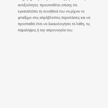
αντιξοότητες· προϋποθέτει επίσης ότι
εγκαταλείπει τη συνήθειά του να ρίχνει το
φταίξιμο στις απρόβλεπτες περιστάσεις και να
προσπαθεί έτσι να δικαιολογήσει τα λάθη, τις
παραλήψεις ή την απρονοησία του.