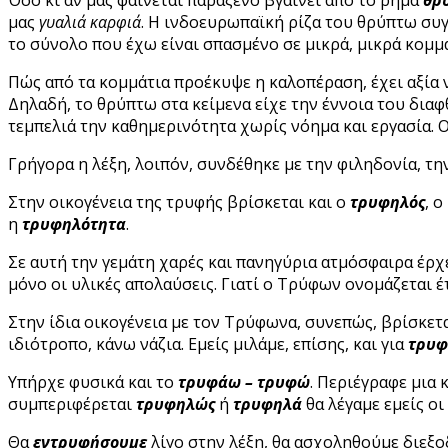
μας
γυαλιά καρφιά
. Η ινδοευρωπαϊκή ρίζα του θρύπτω συγ
το σύνολο που έχω είναι σπασμένο σε μικρά, μικρά κομμ
Πώς από τα κομμάτια προέκυψε η καλοπέραση, έχει αξία
Δηλαδή, το θρύπτω στα κείμενα είχε την έννοια του δια
τεμπελιά την καθημερινότητα χωρίς νόημα και εργασία. Ο
Γρήγορα η λέξη, λοιπόν, συνδέθηκε με την φιληδονία, την
Στην οικογένεια της τρυφής βρίσκεται και ο
τρυφηλός
, 
η
τρυφηλότητα
.
Σε αυτή την γεμάτη χαρές και πανηγύρια ατμόσφαιρα έρχ
μόνο οι υλικές απολαύσεις. Γιατί ο Τρύφων ονομάζεται έτ
Στην ίδια οικογένεια με τον Τρύφωνα, συνεπώς, βρίσκετ
ιδιότροπο, κάνω νάζια. Εμείς μιλάμε, επίσης, και για
τρυφ
Υπήρχε φυσικά και το
τρυφάω – τρυφώ
. Περιέγραφε μια 
συμπεριφέρεται
τρυφηλώς
ή
τρυφηλά
θα λέγαμε εμείς οι
Θα
εντρυφήσουμε
λίγο στην λέξη, θα ασχοληθούμε διεξο