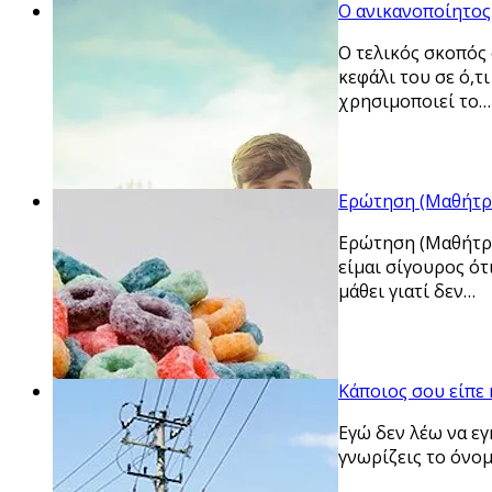
Ο ανικανοποίητος
Ο τελικός σκοπός 
κεφάλι του σε ό,τ
χρησιμοποιεί το…
Ερώτηση (Μαθήτρια
Ερώτηση (Μαθήτρια
είμαι σίγουρος ότ
μάθει γιατί δεν…
Κάποιος σου είπε 
Εγώ δεν λέω να εγ
γνωρίζεις το όνομ