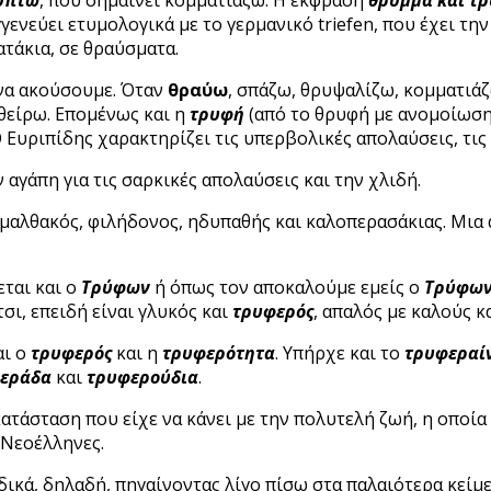
γενεύει ετυμολογικά με το γερμανικό triefen, που έχει τη
ατάκια, σε θραύσματα.
 να ακούσουμε. Όταν
θραύω
, σπάζω, θρυψαλίζω, κομματιά
φθείρω. Επομένως και η
τρυφή
(από το θρυφή με ανομοίωση
 Ευριπίδης χαρακτηρίζει τις υπερβολικές απολαύσεις, τις
 αγάπη για τις σαρκικές απολαύσεις και την χλιδή.
ο μαλθακός, φιλήδονος, ηδυπαθής και καλοπερασάκιας. Μια ά
εται και ο
Τρύφων
ή όπως τον αποκαλούμε εμείς ο
Τρύφων
σι, επειδή είναι γλυκός και
τρυφερός
, απαλός με καλούς κ
αι ο
τρυφερός
και η
τρυφερότητα
. Υπήρχε και το
τρυφεραί
εράδα
και
τρυφερούδια
.
κατάσταση που είχε να κάνει με την πολυτελή ζωή, η οποί
 Νεοέλληνες.
δικά, δηλαδή, πηγαίνοντας λίγο πίσω στα παλαιότερα κείμε