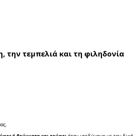
, την τεμπελιά και τη φιληδονία
ας.
ύφος ή θρύμματα και τρύφοι
ήταν ισοδύναμη με την δική