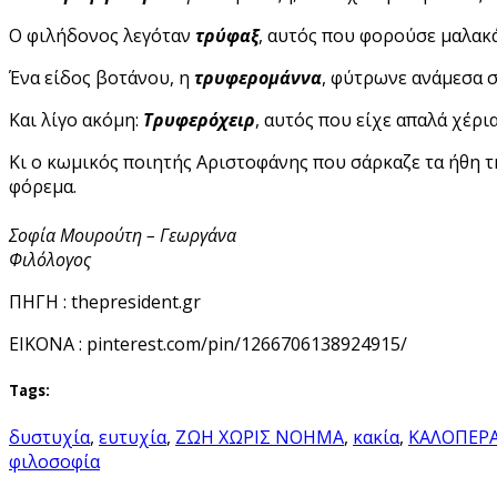
Ο φιλήδονος λεγόταν
τρύφαξ
, αυτός που φορούσε μαλα
Ένα είδος βοτάνου, η
τρυφερομάννα
, φύτρωνε ανάμεσα σ
Και λίγο ακόμη:
Τρυφερόχειρ
, αυτός που είχε απαλά χέρι
Κι ο κωμικός ποιητής Αριστοφάνης που σάρκαζε τα ήθη τη
φόρεμα.
Σοφία Μουρούτη – Γεωργάνα
Φιλόλογος
ΠΗΓΗ : thepresident.gr
EIKONA : pinterest.com/pin/1266706138924915/
Tags:
δυστυχία
,
ευτυχία
,
ΖΩΗ ΧΩΡΙΣ ΝΟΗΜΑ
,
κακία
,
ΚΑΛΟΠΕΡΑ
φιλοσοφία