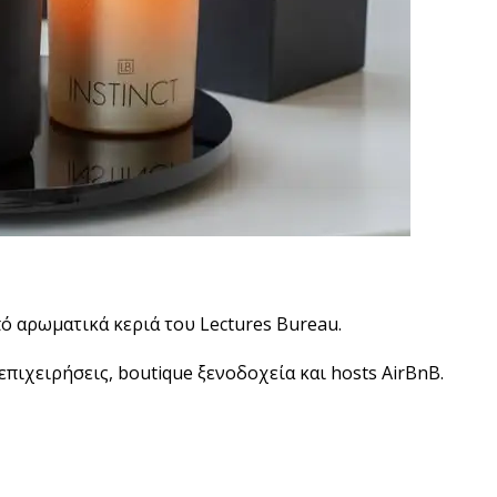
πό αρωματικά κεριά του Lectures Bureau.
πιχειρήσεις, boutique ξενοδοχεία και hosts AirBnB.