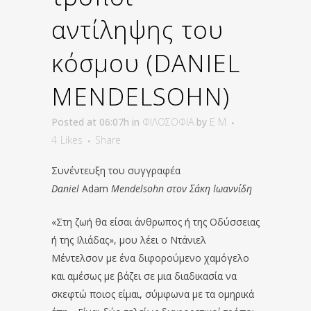
αντίληψης του
κόσμου (DANIEL
MENDELSOHN)
Posted at 06:07h
in
ΦΙΛΟΣΟΦΙΑ
by
E M
4
Likes
Share
Συνέντευξη του συγγραφέα
Daniel
Adam
Mendelsohn στον Σάκη Ιωαννίδη
«Στη ζωή θα είσαι άνθρωπος ή της Οδύσσειας
ή της Ιλιάδας», μου λέει ο Ντάνιελ
Μέντελσον με ένα διφορούμενο χαμόγελο
και αμέσως με βάζει σε μια διαδικασία να
σκεφτώ ποιος είμαι, σύμφωνα με τα ομηρικά