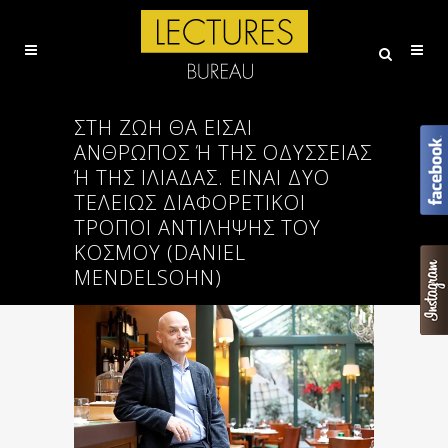
ΣΤΗ ΖΩΉ ΘΑ ΕΊΣΑΙ
ΆΝΘΡΩΠΟΣ Ή ΤΗΣ ΟΔΎΣΣΕΙΑΣ Ή
ΤΗΣ ΙΛΙΆΔΑΣ. ΕΊΝΑΙ ΔΎΟ ΤΕ
ΛΕΊΩΣ ΔΙΑΦΟΡΕΤΙΚΟΊ ΤΡ
ΌΠΟΙ ΑΝΤΊΛΗΨΗΣ ΤΟΥ ΚΌ
ΣΜΟΥ (DANIEL ME
NDELSOHN)