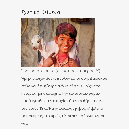
Σχετικά Κείμενα
Όνειρο στο κύμα (απόσπασμα-μέρος Α’)
Ήμην πτωχόν βοσκόπουλον εις τα όρη. Δεκαοκτώ
ετών, και δεν ήξευρα ακόμη άλφα. Χωρίς να το
ηξεύρω, ήμην ευτυχής. Την τελευταίαν φοράν
οπού εγεύθην την ευτυχίαν ήτον το θέρος εκείνο
του έτους 187… Ήμην ωραίος έφηβος, κ’ έβλεπα
το πρωίμως στρυφνόν, ηλιοκαές πρόσωπον μου
να…