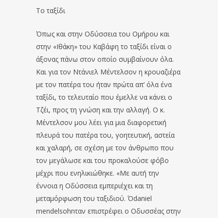
Το ταξίδι
Όπως και στην Οδύσσεια του Ομήρου και
στην «Ιθάκη» του Καβάφη το ταξίδι είναι ο
άξονας πάνω στον οποίο συμβαίνουν όλα.
Και για τον Ντάνιελ Μέντελσον η κρουαζιέρα
με τον πατέρα του ήταν πρώτα απ’ όλα ένα
ταξίδι, το τελευταίο που έμελλε να κάνει ο
Τζέι, προς τη γνώση και την αλλαγή. Ο κ.
Μέντελσον μου λέει για μια διαφορετική
πλευρά του πατέρα του, γοητευτική, αστεία
και χαλαρή, σε σχέση με τον άνθρωπο που
τον μεγάλωσε και του προκαλούσε φόβο
μέχρι που ενηλικιώθηκε. «Με αυτή την
έννοια η Οδύσσεια εμπεριέχει και τη
μεταμόρφωση του ταξιδιού. Όdaniel
mendelsohnταν επιστρέφει ο Οδυσσέας στην