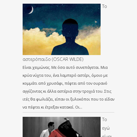
Το
αστερόπαιδο (OSCAR WILDE)
Είναι χειμώνας. Με όσα αυτό συνεπάγεται. Μια
κρύα νύχτα του, ένα λαμπερό αστέρι, όμοιο με
κομμάτι από χρυσάφι, πέφτει από τον ουρανό
αγγίζοντας κι άλλα αστέρια στην τροχιά του. Στις
ιτές θα φωλιάζει, είπαν οι ξυλοκόποι που το είδαν
να πέφτει κι έτρεξαν κατακεί. Οι…
Το
εγώ
είναι