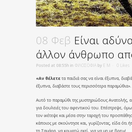
08 Φεβ
Είναι αδύνα
άλλον άνθρωπο απ
Posted at 08:55h
in
ΦΙΛΟΣΟΦΙΑ
by
E M
0
Likes
«Αν θέλετε
τα παιδιά σας να είναι έξυπνα, διαβ
έξυπνα, διαβάστε τους περισσότερα παραμύθια». A
Αυτό το παραμύθι της μυστηριώδους Ανατολής, 
για δουλειές του αφεντικού του. Επέστρεψε, όμ
τον ικέτεψε και μέσα στην ταραχή του προσπάθησ
κάποιος με σκούντησε και, γυρίζοντας, είδα ότι 
τη Σαμάρα, να κρυφτώ εκεί, για να μη με βρει»!