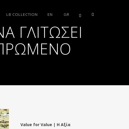
LB COLLECTION
EN
GR
Α ΓΛΙΤΏΣΕΙ
ΕΠΡΩΜΈΝΟ
Value for Value | Η Αξία