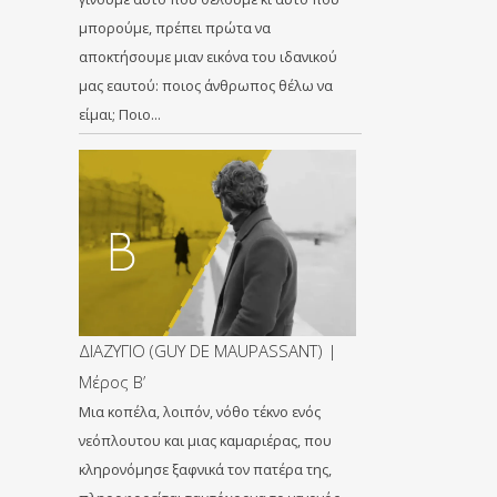
μπορούμε, πρέπει πρώτα να
αποκτήσουμε μιαν εικόνα του ιδανικού
μας εαυτού: ποιος άνθρωπος θέλω να
είμαι; Ποιο…
ΔΙΑΖΥΓΙΟ (GUY DE MAUPASSANT) |
Μέρος Β’
Μια κοπέλα, λοιπόν, νόθο τέκνο ενός
νεόπλουτου και μιας καμαριέρας, που
κληρονόμησε ξαφνικά τον πατέρα της,