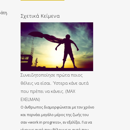
άτη.
Σχετικά Κείμενα
Συνειδητοποίησε πρώτα ποιος
θέλεις να είσαι. Ύστερα κάνε αυτά
που πρέπει να κάνεις. (MAX
EXELMAN)
Ο άνθρωπος διαμορφώνεται με τον χρόνο
και περνάει μεγάλο μέρος της ζωής του
σαν «work in progress», εν εξελίξει. Για να
γίνουμε αυτό που θέλουμε κι αυτό που