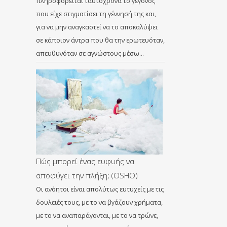
πληροφορείται ταυτόχρονα το γεγονός
που είχε στιγματίσει τη γέννησή της και,
για να μην αναγκαστεί να το αποκαλύψει
σε κάποιον άντρα που θα την ερωτευόταν,
απευθυνόταν σε αγνώστους μέσω…
Πώς μπορεί ένας ευφυής να
αποφύγει την πλήξη; (OSHO)
Οι ανόητοι είναι απολύτως ευτυχείς με τις
δουλειές τους, με το να βγάζουν χρήματα,
με το να αναπαράγονται, με το να τρώνε,