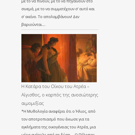
με το να πίνουν, με το να πηγαίνουν στο
σινεμά, με το να συμμετέχουν σ’ αυτό και
σ’ εκείνο. Το απολαμβάνουν! Δεν
βαριούνται….
Η Κατάρα του Οίκου του Ατρέα –
Αίγισθος, ο καρπός της ανοσιώτερης
αιμομιξίας
*Η Μυθολογία αναφέρει ότι ο Ήλιος, από
τον αποτροπιασμό που ένιωσε για τα
εγκλήματα της οικογένειας του Ατρέα, μια
μέρα ανέτειλε από τη δύση … Ο Πέλοπας