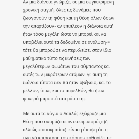
Αν μια διάνοια γνώριζε, σε μια συγκεκριμένη
χρονική στιγμή, όλες τις δυνάμεις που
ζωογονούν τη φύση και τη θέση όλων όσων
την απαρτίζουν- αν επιπλέον η διάνοια αυτή
ήταν τόσο μεγάλη ώστε να μπορεί και να
υποβάλει αυτά τα δεδομένα σε ανάλυση-=
τότε θα μπορούσε να περικλείσει στον ίδιο
μαθηματικό τύπο τις κινήσεις των
μεγαλύτερων σωμάτων του σύμπαντος και
αυτές των μικρότερων ατόμων: γι’ αυτή τη
διάνοια τίποτα δεν θα ήταν αβέβαιο, και το
μέλλον, όπως και το παρελθόν, θα ήταν
φανερό μπροστά στα μάτια της.
Με αυτά τα λόγια ο Λαπλάς εξέφραζε μια
θέση που ονομάζεται «ντετερμινισμός» (ή
αλλιώς «αιτιοκρατία»): είναι η άποψη ότι η
τωρινή κατάσταση του κόσμου καθορίζει με