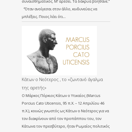
συναισθηματικός. Μ’ αρέσει. Τα δάκρυα βοηθάνε.”
“Όταν ανοίγεσαι στον άλλο, κινδυνεύεις να
μπλέξεις. Ποιος λέει ότι…
Κάτων ο Νεότερος , το «ζωντανό άγαλμα
της αρετής»
Ο Μάρκος Πόρκιος Κάτων ο Υτικαίος (Marcus
Porcius Cato Uticensis, 95 π.Χ. – 12 Απριλίου 46
π.Χ.), κοινώς γνωστός ως Κάτων ο Νεότερος για να
τον διακρίνουν από τον προπάππου του, τον
Κάτωνα τον πρεσβύτερο, ήταν Ρωμαίος πολιτικός