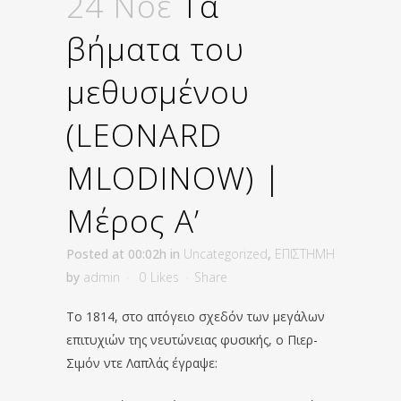
24 Νοέ
Τα
βήματα του
μεθυσμένου
(LEONARD
MLODINOW) |
Μέρος Α’
Posted at 00:02h
in
Uncategorized
,
ΕΠΙΣΤΗΜΗ
by
admin
0
Likes
Share
Το 1814, στο απόγειο σχεδόν των μεγάλων
επιτυχιών της νευτώνειας φυσικής, ο Πιερ-
Σιμόν ντε Λαπλάς έγραψε: