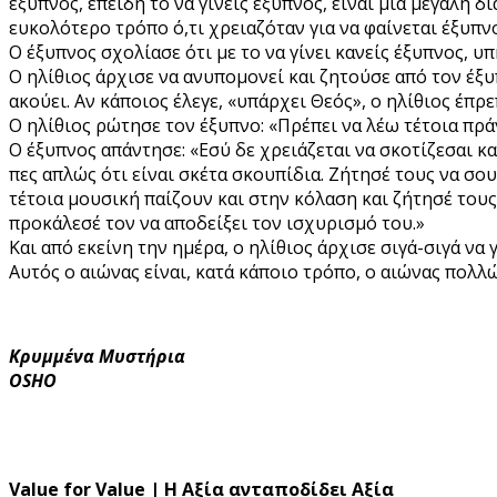
έξυπνος, επειδή το να γίνεις έξυπνος, είναι μια μεγάλη δ
ευκολότερο τρόπο ό,τι χρειαζόταν για να φαίνεται έξυπνο
Ο έξυπνος σχολίασε ότι με το να γίνει κανείς έξυπνος, υ
Ο ηλίθιος άρχισε να ανυπομονεί και ζητούσε από τον έξυ
ακούει. Αν κάποιος έλεγε, «υπάρχει Θεός», ο ηλίθιος έπρ
Ο ηλίθιος ρώτησε τον έξυπνο: «Πρέπει να λέω τέτοια πράγ
Ο έξυπνος απάντησε: «Εσύ δε χρειάζεται να σκοτίζεσαι κ
πες απλώς ότι είναι σκέτα σκουπίδια. Ζήτησέ τους να σου
τέτοια μουσική παίζουν και στην κόλαση και ζήτησέ τους
προκάλεσέ τον να αποδείξει τον ισχυρισμό του.»
Και από εκείνη την ημέρα, ο ηλίθιος άρχισε σιγά-σιγά να
Αυτός ο αιώνας είναι, κατά κάποιο τρόπο, ο αιώνας πολλώ
Κρυμμένα Μυστήρια
OSHO
Value for Value | Η Αξία ανταποδίδει Αξία