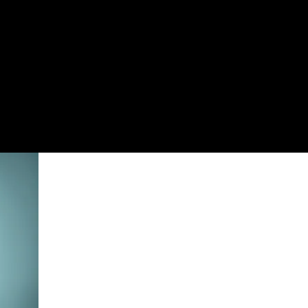
 των ανόητων