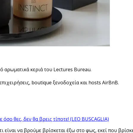
πό αρωματικά κεριά του Lectures Bureau.
πιχειρήσεις, boutique ξενοδοχεία και hosts AirBnB.
ε όσο θες, δεν θα βρεις τίποτε! (LEO BUSCAGLIA)
ι είναι να βρούμε βρίσκεται έξω στο φως, εκεί που βρίσκ