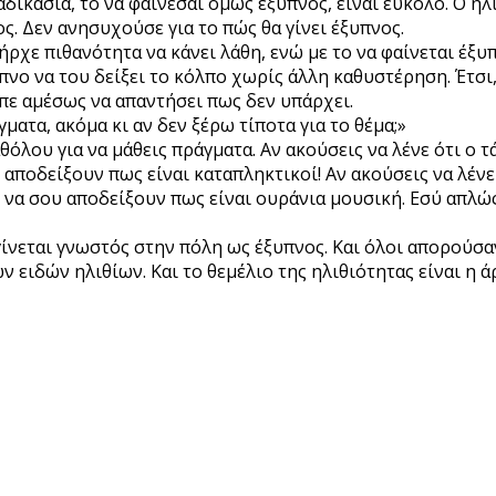
ιαδικασία, το να φαίνεσαι όμως έξυπνος, είναι εύκολο. Ο ηλ
ς. Δεν ανησυχούσε για το πώς θα γίνει έξυπνος.
πήρχε πιθανότητα να κάνει λάθη, ενώ με το να φαίνεται έξυ
πνο να του δείξει το κόλπο χωρίς άλλη καθυστέρηση. Έτσι,
επε αμέσως να απαντήσει πως δεν υπάρχει.
ματα, ακόμα κι αν δεν ξέρω τίποτα για το θέμα;»
αθόλου για να μάθεις πράγματα. Αν ακούσεις να λένε ότι ο
 αποδείξουν πως είναι καταπληκτικοί! Αν ακούσεις να λένε 
 να σου αποδείξουν πως είναι ουράνια μουσική. Εσύ απλώς 
 γίνεται γνωστός στην πόλη ως έξυπνος. Και όλοι απορούσα
ν ειδών ηλιθίων. Και το θεμέλιο της ηλιθιότητας είναι η ά