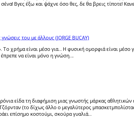
 σένα! Βγες έξω και ψάχνε όσο θες, δε θα βρεις τίποτε! Καν
ς γνώσεις του με άλλους (JORGE BUCAY)
. Το χρήμα είναι μέσο για… Η φυσική ομορφιά είναι μέσο γ
 έπρεπε να είναι μόνο η γνώση….
χρόνια είδα τη διαφήμιση μιας γνωστής μάρκας αθλητικών
Τζόρνταν (το δίχως άλλο ο μεγαλύτερος μπασκετμπολίστας 
ράει επίσημο κοστούμι, σκούρα γυαλιά…