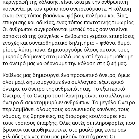
περιγραφή της κόλασης, είναι ίδια με την ανθρώπινη
κοινωνία, με τον τρόπο που ονειρευόμαστε. Η κόλαση
είναι ένας τόπος βασάνων, φόβου, πολέμου και βίας,
επίκρισης και αδικίας, ένας τόπος παντοτινής τιμωρίας.
Οι άνθρωποι συγκρούονται μεταξύ τους σαν να είναι
αρπακτικά της ζούγκλας – άνθρωποι γεμάτοι επικρίσεις,
ενοχές και συναισθηματικό δηλητήριο – φθόνο, θυμό,
μίσος, λύπη, πόνο. Δημιουργούμε όλους αυτούς τους
μικρούς δαίμονες στο μυαλό μας γιατί έχουμε μάθει με
το όνειρό μας να φέρνουμε την κόλαση στη ζωή μας.
Καθένας μας δημιουργεί ένα προσωπικό όνειρο, όμως
όλοι μαζί δημιουργούμε ένα συλλογικό, εξωτερικό
όνειρο, το όνειρο της ανθρωπότητας. Το εξωτερικό
Όνειρο, ή το Όνειρο του Πλανήτη, είναι το συλλογικό
όνειρο δισεκατομμυρίων ανθρώπων. Το μεγάλο Όνειρο
περιλαμβάνει όλους τους κοινωνικούς κανόνες, τους
νόμους, τις θρησκείες, τις διάφορες κουλτούρες και
τους τρόπους ύπαρξης. Όλες αυτές οι πληροφορίες που
βρίσκονται αποθηκευμένες στο μυαλό μας είναι σαν
χιλιάδες φωνές που μας μιλούν ταυτόχρονα. Οι