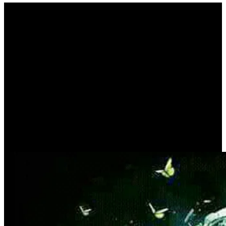
Βλέπετε τους ανθρώπους
να υποφέρουν για κάτι
ασήμαντο που δεν είναι
καν πραγματικό (DON
MIGUEL RUIZ)