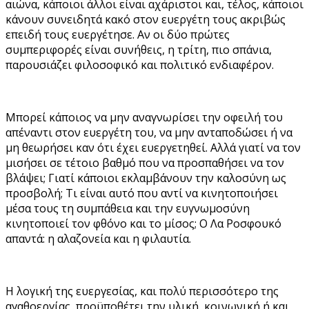
αιώνα, κάποιοι άλλοι είναι αχάριστοι και, τέλος, κάποιοι
κάνουν συνειδητά κακό στον ευεργέτη τους ακριβώς
επειδή τους ευεργέτησε. Αν οι δύο πρώτες
συμπεριφορές είναι συνήθεις, η τρίτη, πιο σπάνια,
παρουσιάζει φιλοσοφικό και πολιτικό ενδιαφέρον.
Μπορεί κάποιος να μην αναγνωρίσει την οφειλή του
απέναντι στον ευεργέτη του, να μην ανταποδώσει ή να
μη θεωρήσει καν ότι έχει ευεργετηθεί. Αλλά γιατί να τον
μισήσει σε τέτοιο βαθμό που να προσπαθήσει να τον
βλάψει; Γιατί κάποιοι εκλαμβάνουν την καλοσύνη ως
προσβολή; Τι είναι αυτό που αντί να κινητοποιήσει
μέσα τους τη συμπάθεια και την ευγνωμοσύνη
κινητοποιεί τον φθόνο και το μίσος; Ο Λα Ροσφουκό
απαντά: η αλαζονεία και η φιλαυτία.
Η λογική της ευεργεσίας, και πολύ περισσότερο της
αγαθοεργίας, προϋποθέτει την υλική, κοινωνική ή και