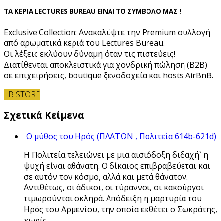
ΤΑ ΚΕΡΙΑ LECTURES BUREAU ΕΙΝΑΙ ΤΟ ΣΥΜΒΟΛΟ ΜΑΣ !
Exclusive Collection: Ανακαλύψτε την Premium συλλογή
από αρωματικά κεριά του Lectures Bureau.
Οι λέξεις εκλύουν δύναμη όταν τις πιστεύεις!
Διατίθενται αποκλειστικά για χονδρική πώληση (B2B)
σε επιχειρήσεις, boutique ξενοδοχεία και hosts AirBnB.
LB STORE
Σχετικά Κείμενα
Ο μύθος του Ηρός (ΠΛΑΤΩΝ , Πολιτεία 614b-621d)
Η Πολιτεία τελειώνει με μια αισιόδοξη διδαχή` η
ψυχή είναι αθάνατη. Ο δίκαιος επιβραβεύεται και
σε αυτόν τον κόσμο, αλλά και μετά θάνατον.
Αντιθέτως, οι άδικοι, οι τύραννοι, οι κακούργοι
τιμωρούνται σκληρά. Απόδειξη η μαρτυρία του
Ηρός του Αρμενίου, την οποία εκθέτει ο Σωκράτης,
χωρίς…