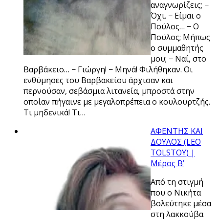
αναγνωρίζεις; −
Όχι. − Είμαι ο
Πούλος… − Ο
Πούλος; Μήπως
ο συμμαθητής
μου; − Ναί, στο
Βαρβάκειο… − Γιώργη! − Μηνά! Φιλήθηκαν. Οι
ενθύμησες του Βαρβακείου άρχισαν και
περνούσαν, σεβάσμια λιτανεία, μπροστά στην
οποίαν πήγαινε με μεγαλοπρέπεια ο κουλουρτζής.
Τι μηδενικά! Τι…
ΑΦΕΝΤΗΣ ΚΑΙ
ΔΟΥΛΟΣ (LEO
TOLSTOY) |
Μέρος Β’
Από τη στιγμή
που ο Νικήτα
βολεύτηκε μέσα
στη λακκούβα