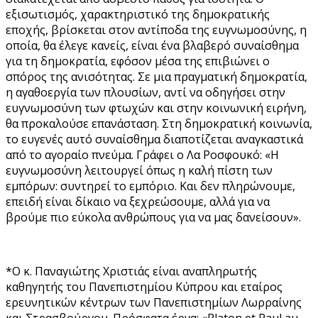
εξισωτισμός, χαρακτηριστικό της δημοκρατικής
εποχής, βρίσκεται στον αντίποδα της ευγνωμοσύνης, η
οποία, θα έλεγε κανείς, είναι ένα βλαβερό συναίσθημα
για τη δημοκρατία, εφόσον μέσα της επιβιώνει ο
σπόρος της ανισότητας. Σε μια πραγματική δημοκρατία,
η αγαθοεργία των πλουσίων, αντί να οδηγήσει στην
ευγνωμοσύνη των φτωχών και στην κοινωνική ειρήνη,
θα προκαλούσε επανάσταση. Στη δημοκρατική κοινωνία,
το ευγενές αυτό συναίσθημα διαποτίζεται αναγκαστικά
από το αγοραίο πνεύμα. Γράφει ο Λα Ροσφουκό: «Η
ευγνωμοσύνη λειτουργεί όπως η καλή πίστη των
εμπόρων: συντηρεί το εμπόριο. Και δεν πληρώνουμε,
επειδή είναι δίκαιο να ξεχρεώσουμε, αλλά για να
βρούμε πιο εύκολα ανθρώπους για να μας δανείσουν».
*Ο κ. Παναγιώτης Χριστιάς είναι αναπληρωτής
καθηγητής του Πανεπιστημίου Κύπρου και εταίρος
ερευνητικών κέντρων των Πανεπιστημίων Λωρραίνης
και Στρασβούργου. Πρόσφατα έργα: «Platon et Paul au