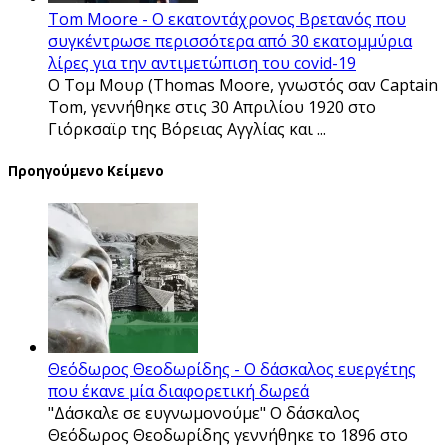
Tom Moore - Ο εκατοντάχρονος Βρετανός που
συγκέντρωσε περισσότερα από 30 εκατομμύρια
λίρες για την αντιμετώπιση του covid-19
Ο Τομ Μουρ (Thomas Moore, γνωστός σαν Captain
Tom, γεννήθηκε στις 30 Απριλίου 1920 στο
Γιόρκσαϊρ της Βόρειας Αγγλίας και ...
Προηγούμενο Κείμενο
Θεόδωρος Θεοδωρίδης - Ο δάσκαλος ευεργέτης
που έκανε μία διαφορετική δωρεά
"Δάσκαλε σε ευγνωμονούμε" Ο δάσκαλος
Θεόδωρος Θεοδωρίδης γεννήθηκε το 1896 στο