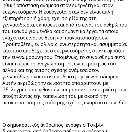
ηθική απόσταση ανάμεσα στον ευεργέτη και στον
ευεργετούμενο. Η ευεργεσία, όταν δεν είναι απλή
εξυπηρέτηση ή χάρη, έχει τη ρίζα της στη
γενναιοδωρία, εκπορεύεται από το είναι του ανθρώπου
του ικανού για μεγάλα και σημαντικά έργα, τα οποία
ελάχιστοι είναι σε θέση να πραγματοποιήσουν.
Προϋποθέτει, εν ολίγοις, ανωτερότητα και ασυμμετρία,
κάτι που αποδέχεται ο ευεργετούμενος όταν εκφράζει
την ευγνωμοσύνη του. Επομένως, το συναίσθημα αυτό
είναι η έμμεση αναγνώριση της ανωτερότητας του
άλλου και της άνισης σχέσης ανάμεσα στον
γενναιόδωρο και στον αποδέκτη της γενναιοδωρίας.
Αυτήν ακριβώς την ανισότητα απορρίπτουν με
βδελυγμία όσοι φθονούν και μισούν τον ευεργέτη τους,
αποζητώντας την ταπείνωσή του με σκοπό την
αποκατάσταση της ισότιμης σχέσης ανάμεσα στους δύο.
Ο δημοκρατικός άνθρωπος, έγραφε ο Τοκβίλ,
διακατέχεται από άσβεστο πάθος για ισότητα. Ο