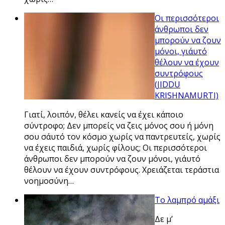
Οι περισσότεροι
άνθρωποι δεν
μπορούν να ζουν
μόνοι, γι΄αυτό
θέλουν να έχουν
συντρόφους
(JIDDU
KRISHNAMURTI)
Γιατί, λοιπόν, θέλει κανείς να έχει κάποιο
σύντροφο; Δεν μπορείς να ζεις μόνος σου ή μόνη
σου σ΄αυτό τον κόσμο χωρίς να παντρευτείς, χωρίς
να έχεις παιδιά, χωρίς φίλους; Οι περισσότεροι
άνθρωποι δεν μπορούν να ζουν μόνοι, γι΄αυτό
θέλουν να έχουν συντρόφους. Χρειάζεται τεράστια
νοημοσύνη…
Το λαμπρό αμάξι
Δε μ’